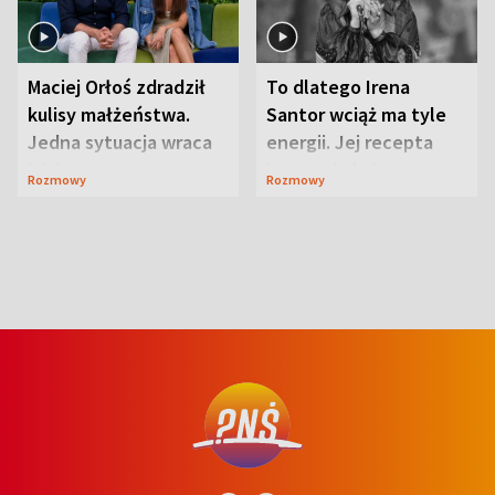
Maciej Orłoś zdradził
To dlatego Irena
kulisy małżeństwa.
Santor wciąż ma tyle
Jedna sytuacja wraca
energii. Jej recepta
jak bumerang
jest zaskakująco
Rozmowy
Rozmowy
prosta