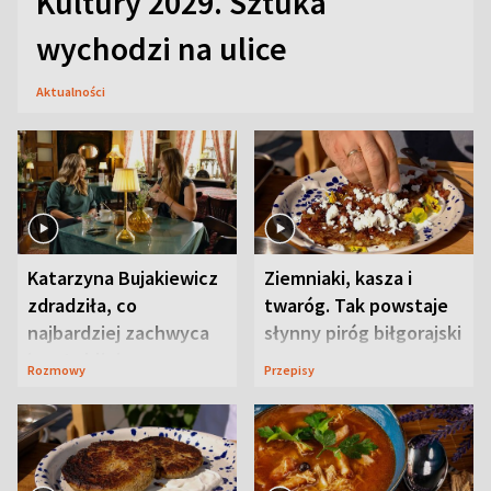
Kultury 2029. Sztuka
wychodzi na ulice
Aktualności
Katarzyna Bujakiewicz
Ziemniaki, kasza i
zdradziła, co
twaróg. Tak powstaje
najbardziej zachwyca
słynny piróg biłgorajski
ją w Lublinie
Rozmowy
Przepisy