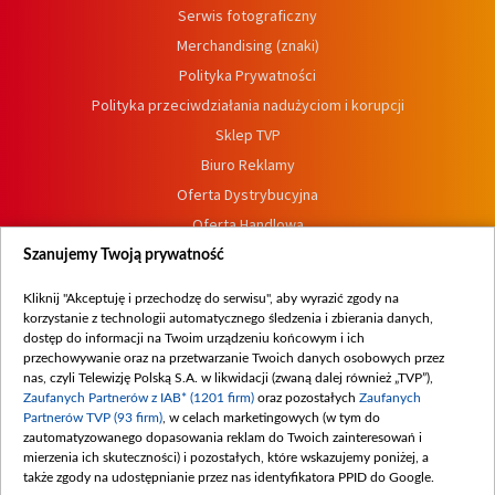
Serwis fotograficzny
Merchandising (znaki)
Polityka Prywatności
Polityka przeciwdziałania nadużyciom i korupcji
Sklep TVP
Biuro Reklamy
Oferta Dystrybucyjna
Oferta Handlowa
Dostępność
Szanujemy Twoją prywatność
Moje zgody
Kliknij "Akceptuję i przechodzę do serwisu", aby wyrazić zgody na
Procedura zgłoszeń wewnętrznych
korzystanie z technologii automatycznego śledzenia i zbierania danych,
dostęp do informacji na Twoim urządzeniu końcowym i ich
przechowywanie oraz na przetwarzanie Twoich danych osobowych przez
nas, czyli Telewizję Polską S.A. w likwidacji (zwaną dalej również „TVP”),
Zaufanych Partnerów z IAB* (1201 firm)
oraz pozostałych
Zaufanych
Partnerów TVP (93 firm)
, w celach marketingowych (w tym do
zautomatyzowanego dopasowania reklam do Twoich zainteresowań i
mierzenia ich skuteczności) i pozostałych, które wskazujemy poniżej, a
także zgody na udostępnianie przez nas identyfikatora PPID do Google.