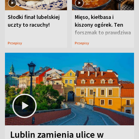
Słodki finał lubelskiej
Mięso, kiełbasa i
uczty to racuchy!
kiszony ogórek. Ten
forszmak to prawdziwa
uczta
Przepisy
Przepisy
Lublin zamienia ulice w