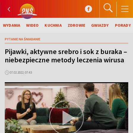
WYDANIA
WIDEO
KUCHNIA
ZDROWIE
GWIAZDY
PORADY
PYTANIE NA ŚNIADANIE
Pijawki, aktywne srebro i sok z buraka –
niebezpieczne metody leczenia wirusa
07.02.2022, 07:43