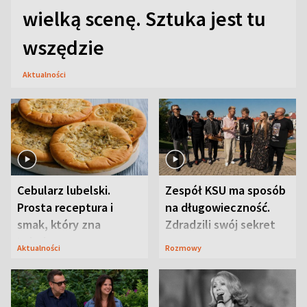
wielką scenę. Sztuka jest tu
wszędzie
Aktualności
Cebularz lubelski.
Zespół KSU ma sposób
Prosta receptura i
na długowieczność.
smak, który zna
Zdradzili swój sekret
Lubelszczyzna
Aktualności
Rozmowy