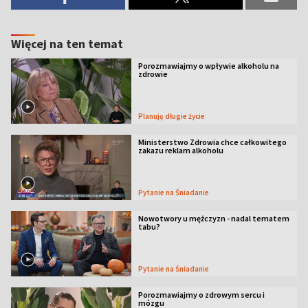
Więcej na ten temat
Porozmawiajmy o wpływie alkoholu na
zdrowie
Planuję długie życie
Ministerstwo Zdrowia chce całkowitego
zakazu reklam alkoholu
Pytanie na Śniadanie
Nowotwory u mężczyzn - nadal tematem
tabu?
Pytanie na Śniadanie
Porozmawiajmy o zdrowym sercu i
mózgu