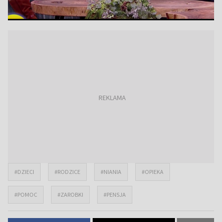
#DZIECI
#RODZICE
#NIANIA
#OPIEKA
#POMOC
#ZAROBKI
#PENSJA