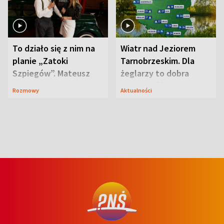
To działo się z nim na
Wiatr nad Jeziorem
planie „Zatoki
Tarnobrzeskim. Dla
Szpiegów”. Mateusz
żeglarzy to dobra
Janicki odsłonił
wiadomość
Rozmowy
Aktualności
aktorski sekret