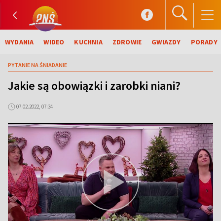
WYDANIA
WIDEO
KUCHNIA
ZDROWIE
GWIAZDY
PORADY
PYTANIE NA ŚNIADANIE
Jakie są obowiązki i zarobki niani?
07.02.2022, 07:34