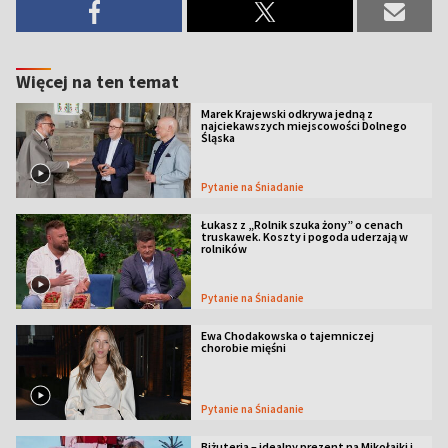
Więcej na ten temat
Marek Krajewski odkrywa jedną z
najciekawszych miejscowości Dolnego
Śląska
Pytanie na Śniadanie
Łukasz z „Rolnik szuka żony” o cenach
truskawek. Koszty i pogoda uderzają w
rolników
Pytanie na Śniadanie
Ewa Chodakowska o tajemniczej
chorobie mięśni
Pytanie na Śniadanie
Biżuteria – idealny prezent na Mikołajki i