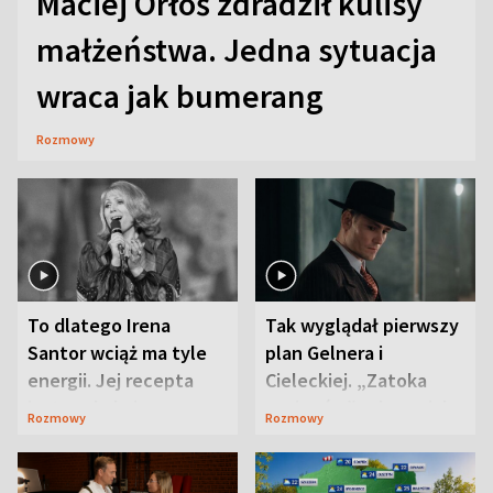
Maciej Orłoś zdradził kulisy
małżeństwa. Jedna sytuacja
wraca jak bumerang
Rozmowy
To dlatego Irena
Tak wyglądał pierwszy
Santor wciąż ma tyle
plan Gelnera i
energii. Jej recepta
Cieleckiej. „Zatoka
jest zaskakująco
szpiegów” od razu ich
Rozmowy
Rozmowy
prosta
zaskoczyła