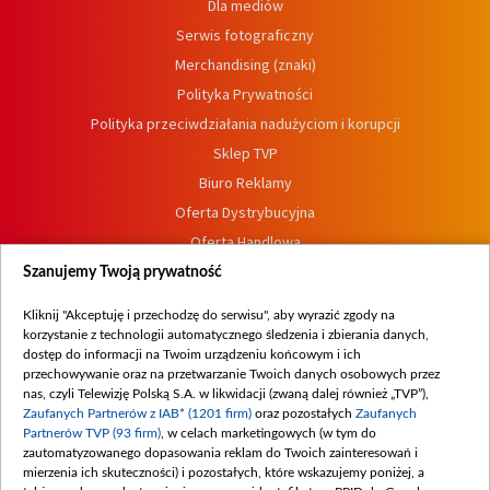
Dla mediów
Serwis fotograficzny
Merchandising (znaki)
Polityka Prywatności
Polityka przeciwdziałania nadużyciom i korupcji
Sklep TVP
Biuro Reklamy
Oferta Dystrybucyjna
Oferta Handlowa
Dostępność
Szanujemy Twoją prywatność
Moje zgody
Kliknij "Akceptuję i przechodzę do serwisu", aby wyrazić zgody na
Procedura zgłoszeń wewnętrznych
korzystanie z technologii automatycznego śledzenia i zbierania danych,
dostęp do informacji na Twoim urządzeniu końcowym i ich
przechowywanie oraz na przetwarzanie Twoich danych osobowych przez
nas, czyli Telewizję Polską S.A. w likwidacji (zwaną dalej również „TVP”),
Zaufanych Partnerów z IAB* (1201 firm)
oraz pozostałych
Zaufanych
Partnerów TVP (93 firm)
, w celach marketingowych (w tym do
zautomatyzowanego dopasowania reklam do Twoich zainteresowań i
mierzenia ich skuteczności) i pozostałych, które wskazujemy poniżej, a