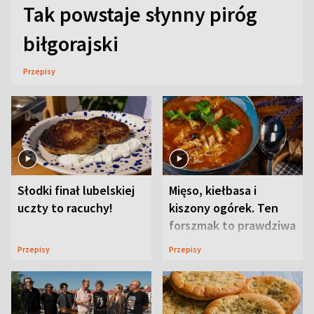
Tak powstaje słynny piróg
biłgorajski
Przepisy
Słodki finał lubelskiej
Mięso, kiełbasa i
uczty to racuchy!
kiszony ogórek. Ten
forszmak to prawdziwa
uczta
Przepisy
Przepisy