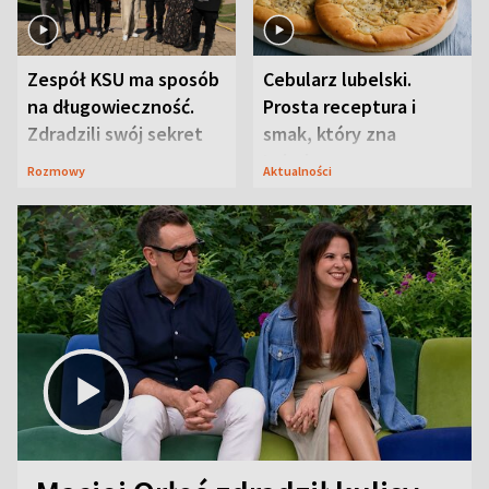
Zespół KSU ma sposób
Cebularz lubelski.
na długowieczność.
Prosta receptura i
Zdradzili swój sekret
smak, który zna
Lubelszczyzna
Rozmowy
Aktualności