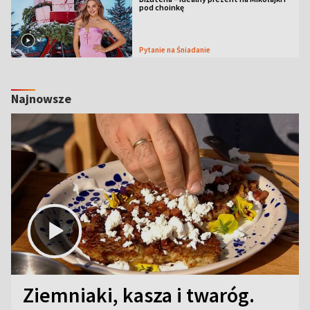
pod choinkę
Pytanie na Śniadanie
Najnowsze
Ziemniaki, kasza i twaróg.