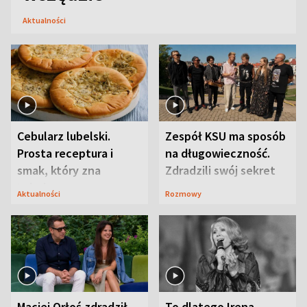
Aktualności
Cebularz lubelski.
Zespół KSU ma sposób
Prosta receptura i
na długowieczność.
smak, który zna
Zdradzili swój sekret
Lubelszczyzna
Aktualności
Rozmowy
Maciej Orłoś zdradził
To dlatego Irena