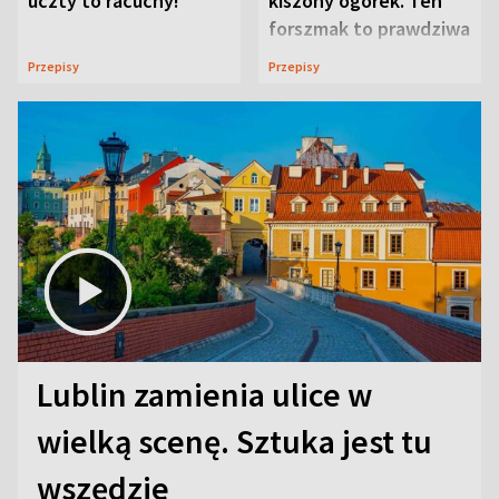
uczty to racuchy!
kiszony ogórek. Ten
forszmak to prawdziwa
uczta
Przepisy
Przepisy
Lublin zamienia ulice w
wielką scenę. Sztuka jest tu
wszędzie