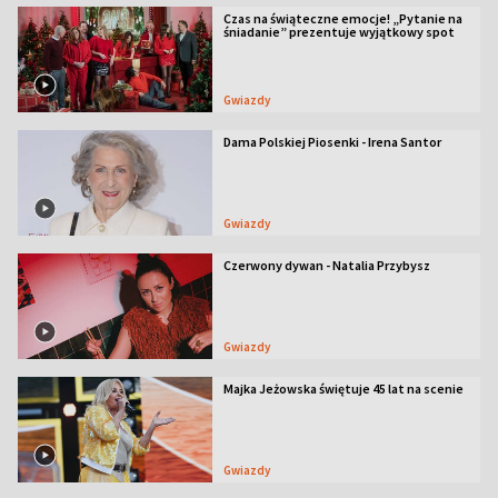
Czas na świąteczne emocje! „Pytanie na
śniadanie” prezentuje wyjątkowy spot
Gwiazdy
Dama Polskiej Piosenki - Irena Santor
Gwiazdy
Czerwony dywan - Natalia Przybysz
Gwiazdy
Majka Jeżowska świętuje 45 lat na scenie
Gwiazdy