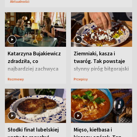
Aktualności
Katarzyna Bujakiewicz
Ziemniaki, kasza i
zdradziła, co
twaróg. Tak powstaje
najbardziej zachwyca
słynny piróg biłgorajski
ją w Lublinie
Rozmowy
Przepisy
Słodki finał lubelskiej
Mięso, kiełbasa i