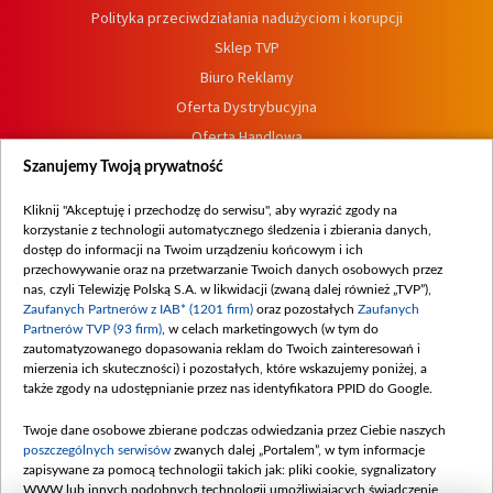
Polityka przeciwdziałania nadużyciom i korupcji
Sklep TVP
Biuro Reklamy
Oferta Dystrybucyjna
Oferta Handlowa
Dostępność
Szanujemy Twoją prywatność
Moje zgody
Kliknij "Akceptuję i przechodzę do serwisu", aby wyrazić zgody na
Procedura zgłoszeń wewnętrznych
korzystanie z technologii automatycznego śledzenia i zbierania danych,
dostęp do informacji na Twoim urządzeniu końcowym i ich
przechowywanie oraz na przetwarzanie Twoich danych osobowych przez
nas, czyli Telewizję Polską S.A. w likwidacji (zwaną dalej również „TVP”),
Zaufanych Partnerów z IAB* (1201 firm)
oraz pozostałych
Zaufanych
Partnerów TVP (93 firm)
, w celach marketingowych (w tym do
zautomatyzowanego dopasowania reklam do Twoich zainteresowań i
mierzenia ich skuteczności) i pozostałych, które wskazujemy poniżej, a
także zgody na udostępnianie przez nas identyfikatora PPID do Google.
Twoje dane osobowe zbierane podczas odwiedzania przez Ciebie naszych
poszczególnych serwisów
zwanych dalej „Portalem”, w tym informacje
zapisywane za pomocą technologii takich jak: pliki cookie, sygnalizatory
WWW lub innych podobnych technologii umożliwiających świadczenie