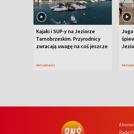
Kajaki i SUP-y na Jeziorze
Joga 
Tarnobrzeskim. Przyrodnicy
śpiew
zwracają uwagę na coś jeszcze
Jezi
Aktualności
Aktual
Abona
Rada 