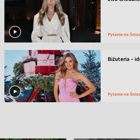
Pytanie na Śnia
Biżuteria – i
Pytanie na Śnia