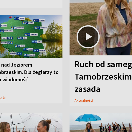
Ruch od sameg
r nad Jeziorem
brzeskim. Dla żeglarzy to
Tarnobrzeskim,
a wiadomość
zasada
ności
Aktualności