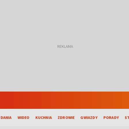
DANIA
WIDEO
KUCHNIA
ZDROWIE
GWIAZDY
PORADY
S