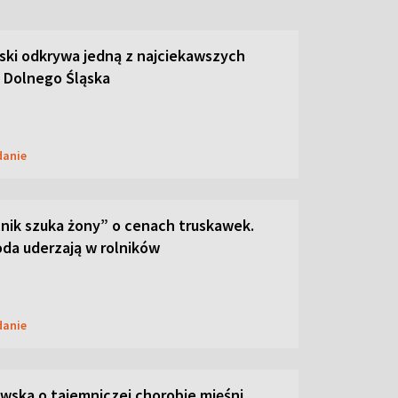
ski odkrywa jedną z najciekawszych
 Dolnego Śląska
danie
lnik szuka żony” o cenach truskawek.
oda uderzają w rolników
danie
ska o tajemniczej chorobie mięśni