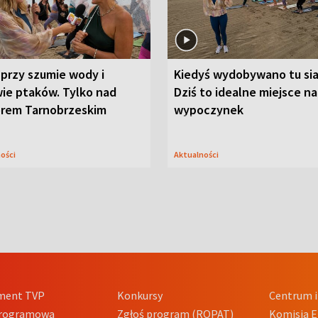
przy szumie wody i
Kiedyś wydobywano tu sia
ie ptaków. Tylko nad
Dziś to idealne miejsce na
orem Tarnobrzeskim
wypoczynek
ności
Aktualności
ment TVP
Konkursy
Centrum i
Programowa
Zgłoś program (ROPAT)
Komisja E