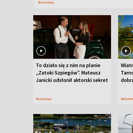
Rozmowy
To działo się z nim na planie
Wiat
„Zatoki Szpiegów”. Mateusz
Tarno
Janicki odsłonił aktorski sekret
dobr
Rozmowy
Aktual