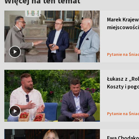
Więcej na ten temat
Marek Krajew
miejscowości
Pytanie na Śnia
Łukasz z „Ro
Koszty i pog
Pytanie na Śnia
Ewa Chodakow