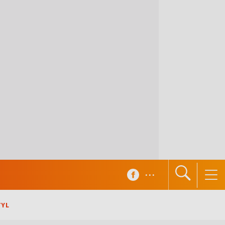
...
TYL