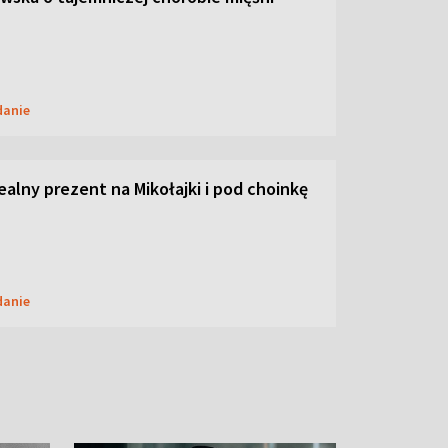
danie
dealny prezent na Mikołajki i pod choinkę
danie