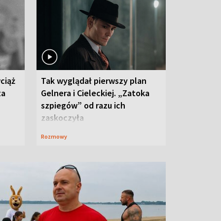
ciąż
Tak wyglądał pierwszy plan
ta
Gelnera i Cieleckiej. „Zatoka
szpiegów” od razu ich
zaskoczyła
Rozmowy