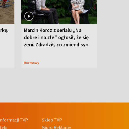
rkę.
Marcin Korcz z serialu „Na
dobre i na złe” ogłosił, że się
żeni. Zdradził, co zmienił syn
Rozmowy
nformacji TVP
Sklep TVP
tyki
Biuro Reklamy