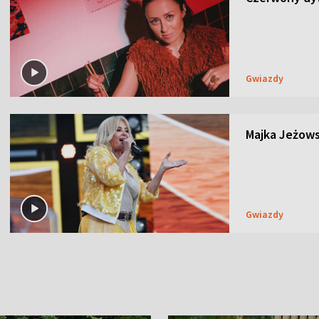
Gwiazdy
Majka Jeżows
Gwiazdy