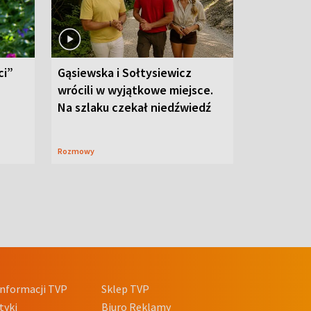
ci”
Gąsiewska i Sołtysiewicz
wrócili w wyjątkowe miejsce.
Na szlaku czekał niedźwiedź
Rozmowy
nformacji TVP
Sklep TVP
tyki
Biuro Reklamy