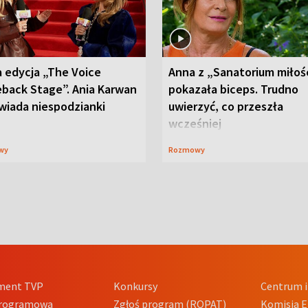
 edycja „The Voice
Anna z „Sanatorium miłoś
back Stage”. Ania Karwan
pokazała biceps. Trudno
wiada niespodzianki
uwierzyć, co przeszła
wcześniej
wy
Rozmowy
ment TVP
Konkursy
Centrum i
Programowa
Zgłoś program (ROPAT)
Komisja E