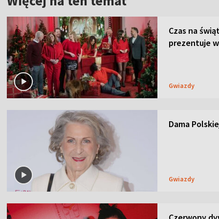
Więcej na ten temat
Czas na świą
prezentuje w
Gwiazdy
Dama Polskiej
Gwiazdy
Czerwony dyw