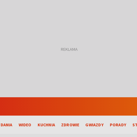
DANIA
WIDEO
KUCHNIA
ZDROWIE
GWIAZDY
PORADY
S