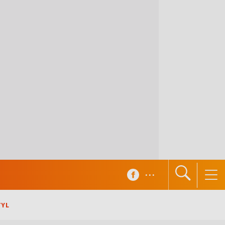
...
TYL