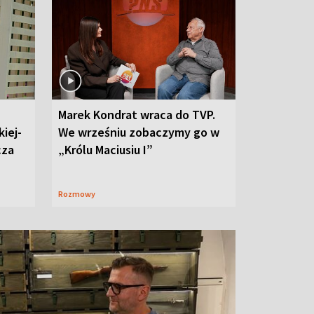
Marek Kondrat wraca do TVP.
iej-
We wrześniu zobaczymy go w
cza
„Królu Maciusiu I”
Rozmowy