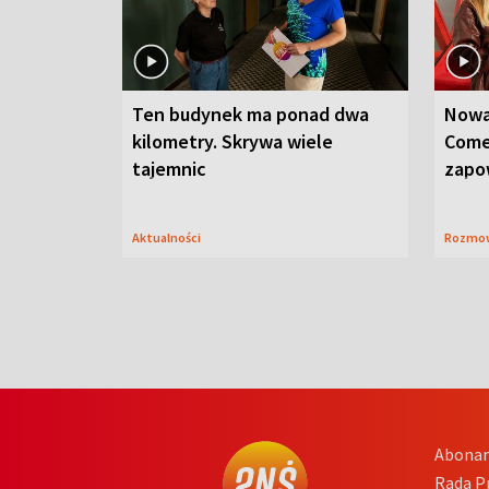
Ten budynek ma ponad dwa
Nowa
kilometry. Skrywa wiele
Come
tajemnic
zapo
Aktualności
Rozmo
Abona
Rada 