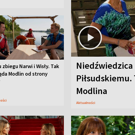
Niedźwiedzica
u zbiegu Narwi i Wisły. Tak
ąda Modlin od strony
Piłsudskiemu. 
y
Modlina
ności
Aktualności