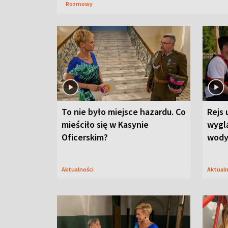
Rozmowy
To nie było miejsce hazardu. Co
Rejs 
mieściło się w Kasynie
wygl
Oficerskim?
wod
Aktualności
Aktual