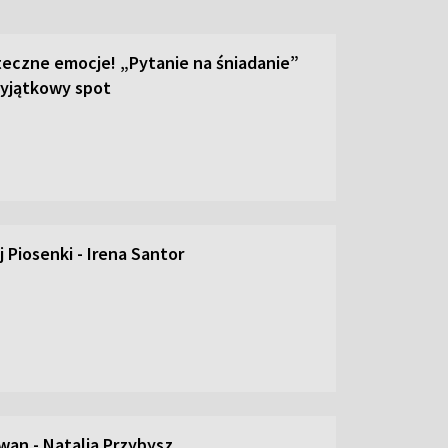
teczne emocje! „Pytanie na śniadanie”
yjątkowy spot
 Piosenki - Irena Santor
an - Natalia Przybysz