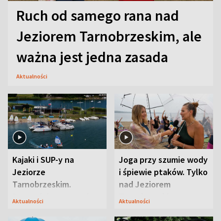
Ruch od samego rana nad
Jeziorem Tarnobrzeskim, ale
ważna jest jedna zasada
Aktualności
Kajaki i SUP-y na
Joga przy szumie wody
Jeziorze
i śpiewie ptaków. Tylko
Tarnobrzeskim.
nad Jeziorem
Przyrodnicy zwracają
Tarnobrzeskim
Aktualności
Aktualności
uwagę na coś jeszcze