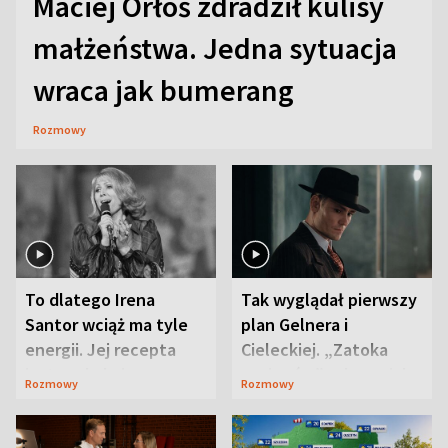
Maciej Orłoś zdradził kulisy
małżeństwa. Jedna sytuacja
wraca jak bumerang
Rozmowy
To dlatego Irena
Tak wyglądał pierwszy
Santor wciąż ma tyle
plan Gelnera i
energii. Jej recepta
Cieleckiej. „Zatoka
jest zaskakująco
szpiegów” od razu ich
Rozmowy
Rozmowy
prosta
zaskoczyła