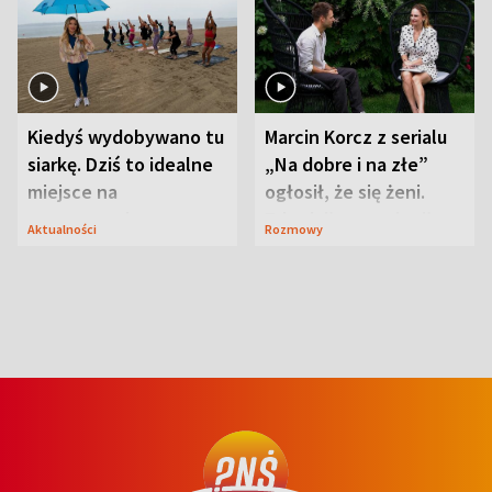
Kiedyś wydobywano tu
Marcin Korcz z serialu
siarkę. Dziś to idealne
„Na dobre i na złe”
miejsce na
ogłosił, że się żeni.
wypoczynek
Zdradził, co zmienił
Aktualności
Rozmowy
syn