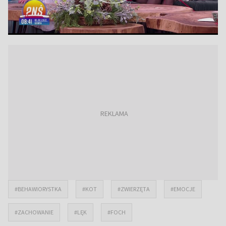
#BEHAWIORYSTKA
#KOT
#ZWIERZĘTA
#EMOCJE
#ZACHOWANIE
#LĘK
#FOCH