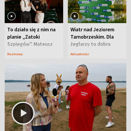
To działo się z nim na
Wiatr nad Jeziorem
planie „Zatoki
Tarnobrzeskim. Dla
Szpiegów”. Mateusz
żeglarzy to dobra
Janicki odsłonił
wiadomość
Rozmowy
Aktualności
aktorski sekret