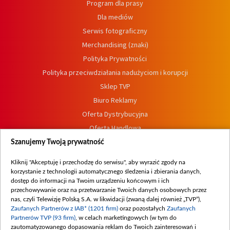
Program dla prasy
Dla mediów
Serwis fotograficzny
Merchandising (znaki)
Polityka Prywatności
Polityka przeciwdziałania nadużyciom i korupcji
Sklep TVP
Biuro Reklamy
Oferta Dystrybucyjna
Oferta Handlowa
Dostępność
Szanujemy Twoją prywatność
Moje zgody
Kliknij "Akceptuję i przechodzę do serwisu", aby wyrazić zgody na
Procedura zgłoszeń wewnętrznych
korzystanie z technologii automatycznego śledzenia i zbierania danych,
dostęp do informacji na Twoim urządzeniu końcowym i ich
przechowywanie oraz na przetwarzanie Twoich danych osobowych przez
nas, czyli Telewizję Polską S.A. w likwidacji (zwaną dalej również „TVP”),
Zaufanych Partnerów z IAB* (1201 firm)
oraz pozostałych
Zaufanych
Partnerów TVP (93 firm)
, w celach marketingowych (w tym do
zautomatyzowanego dopasowania reklam do Twoich zainteresowań i