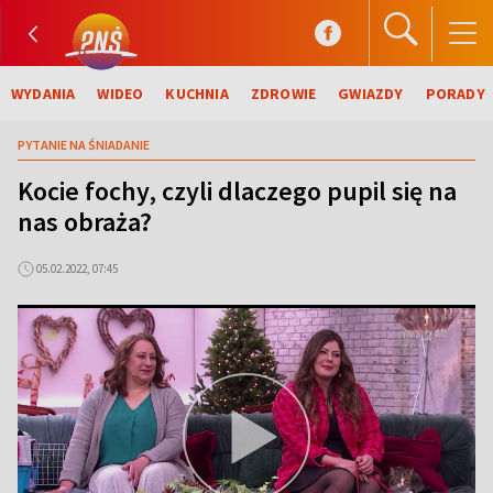
WYDANIA
WIDEO
KUCHNIA
ZDROWIE
GWIAZDY
PORADY
PYTANIE NA ŚNIADANIE
Kocie fochy, czyli dlaczego pupil się na
nas obraża?
05.02.2022, 07:45