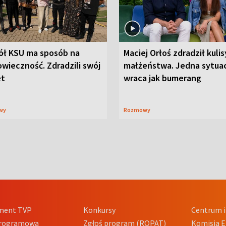
ół KSU ma sposób na
Maciej Orłoś zdradził kulis
wieczność. Zdradzili swój
małżeństwa. Jedna sytua
et
wraca jak bumerang
wy
Rozmowy
ment TVP
Konkursy
Centrum i
Programowa
Zgłoś program (ROPAT)
Komisja E