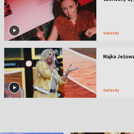
Gwiazdy
Majka Jeżows
Gwiazdy