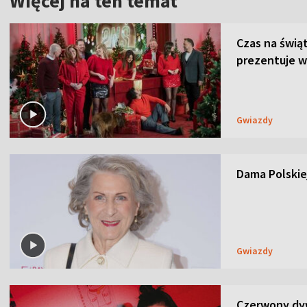
Więcej na ten temat
Czas na świą
prezentuje w
Gwiazdy
Dama Polskiej
Gwiazdy
Czerwony dyw