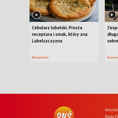
Cebularz lubelski. Prosta
Zesp
receptura i smak, który zna
długo
Lubelszczyzna
sekr
Aktualności
Rozmo
Abona
Rada 