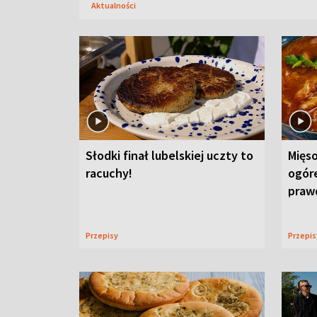
Aktualności
Słodki finał lubelskiej uczty to
Mięso
racuchy!
ogór
praw
Przepisy
Przepi