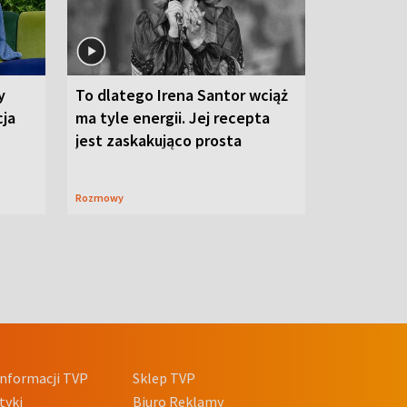
y
To dlatego Irena Santor wciąż
cja
ma tyle energii. Jej recepta
jest zaskakująco prosta
Rozmowy
nformacji TVP
Sklep TVP
tyki
Biuro Reklamy