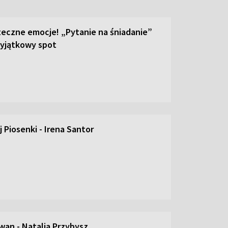
teczne emocje! „Pytanie na śniadanie”
yjątkowy spot
 Piosenki - Irena Santor
an - Natalia Przybysz