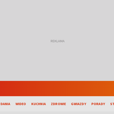
DANIA
WIDEO
KUCHNIA
ZDROWIE
GWIAZDY
PORADY
S