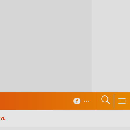
...
TYL