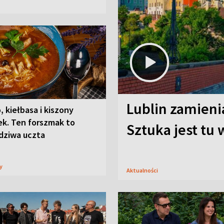
Lublin zamienia
, kiełbasa i kiszony
ek. Ten forszmak to
Sztuka jest tu
dziwa uczta
sy
Aktualności