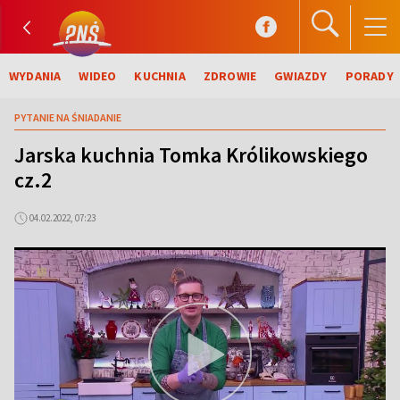
WYDANIA
WIDEO
KUCHNIA
ZDROWIE
GWIAZDY
PORADY
PYTANIE NA ŚNIADANIE
Jarska kuchnia Tomka Królikowskiego
cz.2
04.02.2022, 07:23