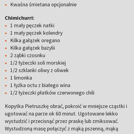
Kwaśna śmietana opcjonalnie
Chimichurri:
1 mały pęczek natki
1 mały pęczek kolendry
Kilka gałązek oregano
Kilka gałązek bazylii
2 ząbki czosnku
1/2 łyżeczki soli morskiej
1/2 szklanki oliwy z oliwek
1 limonka
1 łyżka octu z białego wina
1/2 łyżeczki płatków czerwonego chili
Kopytka Pietruszkę obrać, pokroić w mniejsze cząstki i
ugotować na parze ok 60 minut. Ugotowane lekko
wystudzić i przecisnąć przez praskę lub zmiksować.
Wystudzoną masę połączyć z mąką pszenną, mąką