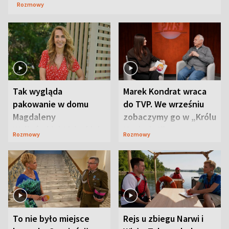
Rozmowy
Tak wygląda
Marek Kondrat wraca
pakowanie w domu
do TVP. We wrześniu
Magdaleny
zobaczymy go w „Królu
Waligórskiej-Lisieckiej.
Maciusiu I”
Rozmowy
Rozmowy
Mąż nie odpuszcza
To nie było miejsce
Rejs u zbiegu Narwi i