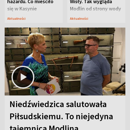
hazardu. Co mieściło
Wisły. Tak wygląda
się w Kasynie
Modlin od strony wody
Oficerskim?
Aktualności
Aktualności
Niedźwiedzica salutowała
Piłsudskiemu. To niejedyna
tajemnica Modlina