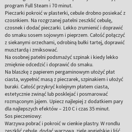
program Full Steam i 70 minut.
Pieczarki pokroić w plasterki, cebule drobno posiekać z
czosnkiem. Na rozgrzanej patelni zeszklić cebulę,
czosnek i dodać pieczarki. Lekko zrumienić i doprawić
do smaku sosem sojowym i pieprzem. Całość połączyć
z siekanymi orzechami, odrobiną bułki tartej, doprawić
musztardą i zmiksować.
Na osobnej patelni podsmażyć szpinak i kiedy lekko
zmięknie odcedzić i doprawić do smaku.
Na blaszkę z papierem pergaminowym ułożyć płat
ciasta, wypełnić masą z pieczarek, szpinakiem i ułożyć
buraki. Całość przykryć kolejnym płatem ciasta,
estetycznie zwinąć lub posklejać i posmarować
rozmąconym jajem. Upiecz najlepiej z dodatkiem pary
dla najlepszych efektów – 210 C i czas 35 minut.
Sos pieczeniowy:
Warzywa pobrać i pokroić w cienkie plastry. W rondlu
zeszklić cebule, dodać warzywa, ziele angielskie i liść