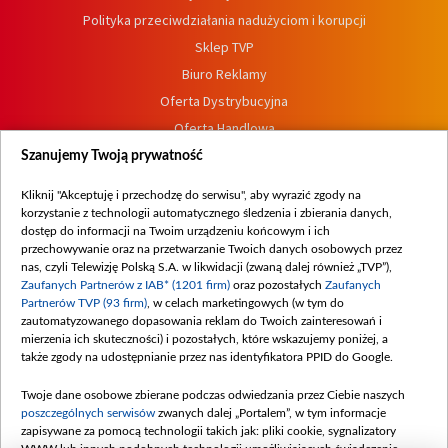
Polityka przeciwdziałania nadużyciom i korupcji
Sklep TVP
Biuro Reklamy
Oferta Dystrybucyjna
Oferta Handlowa
Dostępność
Szanujemy Twoją prywatność
Moje zgody
Kliknij "Akceptuję i przechodzę do serwisu", aby wyrazić zgody na
Procedura zgłoszeń wewnętrznych
korzystanie z technologii automatycznego śledzenia i zbierania danych,
dostęp do informacji na Twoim urządzeniu końcowym i ich
przechowywanie oraz na przetwarzanie Twoich danych osobowych przez
nas, czyli Telewizję Polską S.A. w likwidacji (zwaną dalej również „TVP”),
Zaufanych Partnerów z IAB* (1201 firm)
oraz pozostałych
Zaufanych
Partnerów TVP (93 firm)
, w celach marketingowych (w tym do
zautomatyzowanego dopasowania reklam do Twoich zainteresowań i
mierzenia ich skuteczności) i pozostałych, które wskazujemy poniżej, a
także zgody na udostępnianie przez nas identyfikatora PPID do Google.
Twoje dane osobowe zbierane podczas odwiedzania przez Ciebie naszych
poszczególnych serwisów
zwanych dalej „Portalem”, w tym informacje
zapisywane za pomocą technologii takich jak: pliki cookie, sygnalizatory