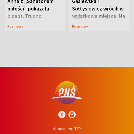
Anna z „Sanatorium
Gąsiewska i
miłości” pokazała
Sołtysiewicz wrócili w
biceps. Trudno
wyjątkowe miejsce. Na
uwierzyć, co przeszła
szlaku czekał
Rozmowy
Rozmowy
wcześniej
niedźwiedź
Abonament TVP