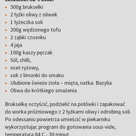
500g brukselki
2 łyżki oliwy z oliwek
1 łyżeczka soli
200g wędzonego tofu
2 ząbki czosnku
4 jaja
100g kaszy pęczak
Sól, chilli,
ocet ryżowy,
sok z limonki do smaku
Ulubione świeże zioła – mięta, natka. Bazylia
Oliwa do krótkiego smażenia
Brukselkę oczyścić, podzielić na połówki i zapakować
do worka próżniowego z 2 łyżkami oliwy i odrobiną soli.
Po odessaniu powietrza umieścić w piekarniku
wykorzystując program do gotowania sous-vide,
temperatura 84 C - 30 minut.