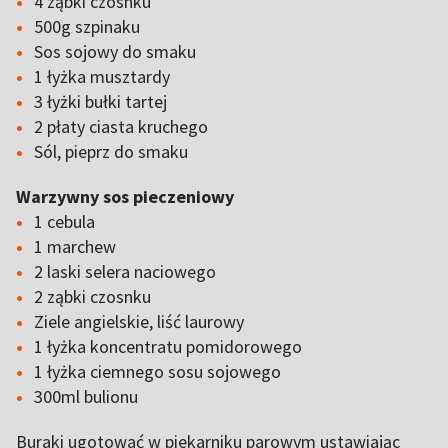
4 ząbki czosnku
500g szpinaku
Sos sojowy do smaku
1 łyżka musztardy
3 łyżki bułki tartej
2 płaty ciasta kruchego
Sól, pieprz do smaku
Warzywny sos pieczeniowy
1 cebula
1 marchew
2 laski selera naciowego
2 ząbki czosnku
Ziele angielskie, liść laurowy
1 łyżka koncentratu pomidorowego
1 łyżka ciemnego sosu sojowego
300ml bulionu
Buraki ugotować w piekarniku parowym ustawiając