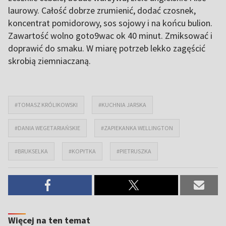
laurowy. Całość dobrze zrumienić, dodać czosnek,
koncentrat pomidorowy, sos sojowy i na końcu bulion.
Zawartość wolno goto9wac ok 40 minut. Zmiksować i
doprawić do smaku. W miarę potrzeb lekko zagęścić
skrobią ziemniaczaną.
#TOMASZ KRÓLIKOWSKI
#KUCHNIA JARSKA
#DANIA WEGETARIAŃSKIE
#ZAPIEKANKA WELLINGTON
#BRUKSELKA
#KOPYTKA
#PIETRUSZKA
Więcej na ten temat