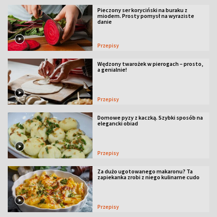
Pieczony ser koryciński na buraku z
miodem. Prosty pomysł na wyraziste
danie
Przepisy
Wędzony twarożek w pierogach – prosto,
a genialnie!
Przepisy
Domowe pyzy z kaczką. Szybki sposób na
elegancki obiad
Przepisy
Za dużo ugotowanego makaronu? Ta
zapiekanka zrobi z niego kulinarne cudo
Przepisy