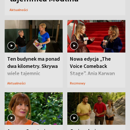
Aktualności
Ten budynek ma ponad
Nowa edycja „The
dwa kilometry. Skrywa
Voice Comeback
wiele tajemnic
Stage”. Ania Karwan
zapowiada
Aktualności
Rozmowy
niespodzianki