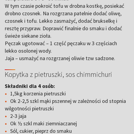
W tym czasie pokroić tofu w drobna kostkę, posiekać
drobno czosnek. Na rozgrzana patelnie dodać oliwę,
czosnek i tofu. Lekko zasmażyć, dodać brukselkę i
resztę przypraw. Doprawić finalnie do smaku i dodać
świeże siekane zioła.
Pęczak ugotować – 1 część pęczaku w 3 częściach
lekko osolonej wody.
Jaja – usmażyć na rozgrzanej oliwie tzw sadzone.
Kopytka z pietruszki, sos chimmichuri
Składniki dla 4 osób:
1,5kg korzenia pietruszki
Ok 2-2,5 szkl mąki pszennej w zależności od stopnia
wilgotności pietruszki
2-3 jaja
Ok ½ szkl maki ziemniaczanej
Sól, cukier, pieprz do smaku