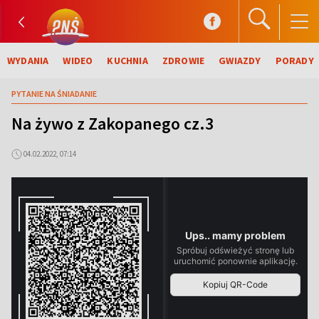
WYDANIA
WIDEO
KUCHNIA
ZDROWIE
GWIAZDY
PORADY
PYTANIE NA ŚNIADANIE
Na żywo z Zakopanego cz.3
04.02.2022, 07:14