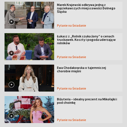
Marek Krajewski odkrywa jedną z
najciekawszych miejscowości Dolnego
Śląska
Pytanie na Śniadanie
Łukasz z „Rolnik szuka żony” o cenach
truskawek. Koszty i pogoda uderzają w
rolników
Pytanie na Śniadanie
Ewa Chodakowska o tajemniczej
chorobie mięśni
Pytanie na Śniadanie
Biżuteria – idealny prezent na Mikołajki i
pod choinkę
Pytanie na Śniadanie