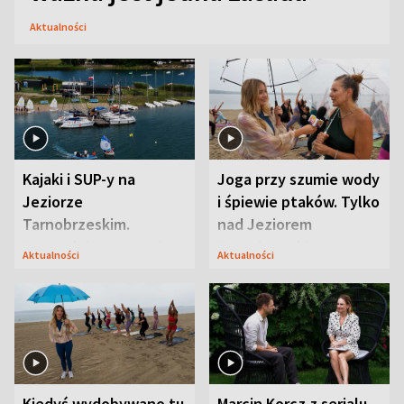
Aktualności
Kajaki i SUP-y na
Joga przy szumie wody
Jeziorze
i śpiewie ptaków. Tylko
Tarnobrzeskim.
nad Jeziorem
Przyrodnicy zwracają
Tarnobrzeskim
Aktualności
Aktualności
uwagę na coś jeszcze
Kiedyś wydobywano tu
Marcin Korcz z serialu