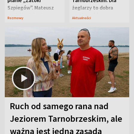
planie „Zatoki
Tarnobrzeskim. Dla
Szpiegów”. Mateusz
żeglarzy to dobra
Janicki odsłonił
wiadomość
Rozmowy
Aktualności
aktorski sekret
Ruch od samego rana nad
Jeziorem Tarnobrzeskim, ale
ważna jest jedna zasada