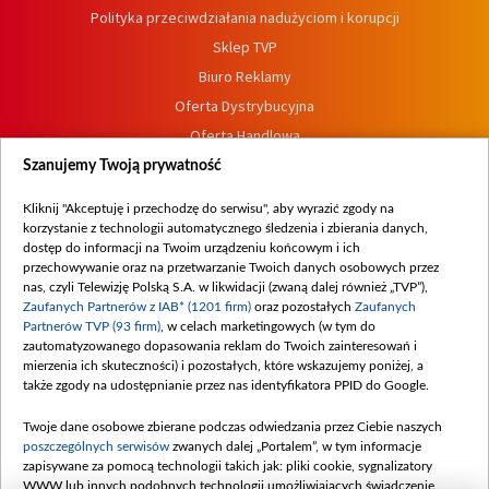
Polityka przeciwdziałania nadużyciom i korupcji
Sklep TVP
Biuro Reklamy
Oferta Dystrybucyjna
Oferta Handlowa
Dostępność
Szanujemy Twoją prywatność
Moje zgody
Kliknij "Akceptuję i przechodzę do serwisu", aby wyrazić zgody na
Procedura zgłoszeń wewnętrznych
korzystanie z technologii automatycznego śledzenia i zbierania danych,
dostęp do informacji na Twoim urządzeniu końcowym i ich
przechowywanie oraz na przetwarzanie Twoich danych osobowych przez
nas, czyli Telewizję Polską S.A. w likwidacji (zwaną dalej również „TVP”),
Zaufanych Partnerów z IAB* (1201 firm)
oraz pozostałych
Zaufanych
Partnerów TVP (93 firm)
, w celach marketingowych (w tym do
zautomatyzowanego dopasowania reklam do Twoich zainteresowań i
mierzenia ich skuteczności) i pozostałych, które wskazujemy poniżej, a
także zgody na udostępnianie przez nas identyfikatora PPID do Google.
Twoje dane osobowe zbierane podczas odwiedzania przez Ciebie naszych
poszczególnych serwisów
zwanych dalej „Portalem”, w tym informacje
zapisywane za pomocą technologii takich jak: pliki cookie, sygnalizatory
WWW lub innych podobnych technologii umożliwiających świadczenie