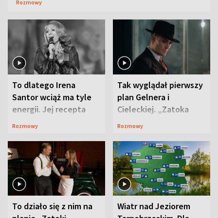
Rozmowy
To dlatego Irena
Tak wyglądał pierwszy
Santor wciąż ma tyle
plan Gelnera i
energii. Jej recepta
Cieleckiej. „Zatoka
jest zaskakująco
szpiegów” od razu ich
Rozmowy
Rozmowy
prosta
zaskoczyła
To działo się z nim na
Wiatr nad Jeziorem