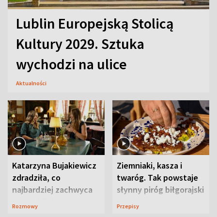
Lublin Europejską Stolicą
Kultury 2029. Sztuka
wychodzi na ulice
Aktualności
Katarzyna Bujakiewicz
Ziemniaki, kasza i
zdradziła, co
twaróg. Tak powstaje
najbardziej zachwyca
słynny piróg biłgorajski
ją w Lublinie
Rozmowy
Przepisy