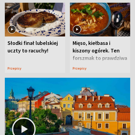
Słodki finał lubelskiej
Mięso, kiełbasa i
uczty to racuchy!
kiszony ogórek. Ten
forszmak to prawdziwa
uczta
Przepisy
Przepisy