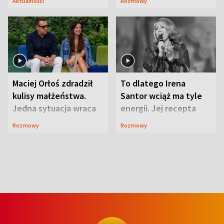
Aktualności
Rozmowy
Maciej Orłoś zdradził
To dlatego Irena
kulisy małżeństwa.
Santor wciąż ma tyle
Jedna sytuacja wraca
energii. Jej recepta
jak bumerang
jest zaskakująco
Rozmowy
Rozmowy
prosta