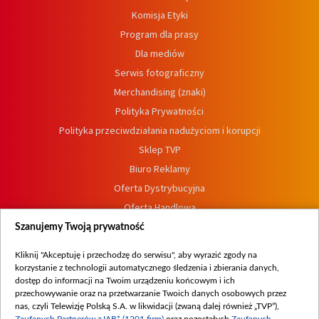
Komisja Etyki
Program dla prasy
Dla mediów
Serwis fotograficzny
Merchandising (znaki)
Polityka Prywatności
Polityka przeciwdziałania nadużyciom i korupcji
Sklep TVP
Biuro Reklamy
Oferta Dystrybucyjna
Oferta Handlowa
Dostępność
Szanujemy Twoją prywatność
Moje zgody
Kliknij "Akceptuję i przechodzę do serwisu", aby wyrazić zgody na
Procedura zgłoszeń wewnętrznych
korzystanie z technologii automatycznego śledzenia i zbierania danych,
dostęp do informacji na Twoim urządzeniu końcowym i ich
przechowywanie oraz na przetwarzanie Twoich danych osobowych przez
nas, czyli Telewizję Polską S.A. w likwidacji (zwaną dalej również „TVP”),