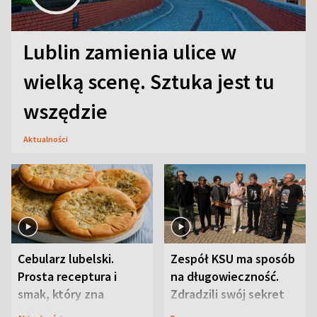
Lublin zamienia ulice w
wielką scenę. Sztuka jest tu
wszędzie
Aktualności
Cebularz lubelski.
Zespół KSU ma sposób
Prosta receptura i
na długowieczność.
smak, który zna
Zdradzili swój sekret
Lubelszczyzna