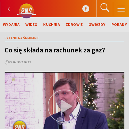
WYDANIA
WIDEO
KUCHNIA
ZDROWIE
GWIAZDY
PORADY
PYTANIE NA ŚNIADANIE
Co się składa na rachunek za gaz?
04.02.2022, 07:12