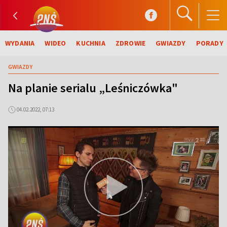
WYDANIA
WIDEO
KUCHNIA
ZDROWIE
GWIAZDY
PORADY
GWIAZDY
Na planie serialu „Leśniczówka"
04.02.2022, 07:13