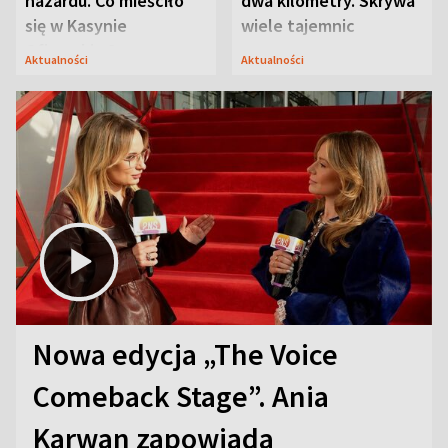
hazardu. Co mieściło
dwa kilometry. Skrywa
się w Kasynie
wiele tajemnic
Oficerskim?
Aktualności
Aktualności
Nowa edycja „The Voice
Comeback Stage”. Ania
Karwan zapowiada