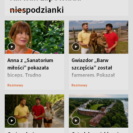
niespodzianki
Rozmowy
Anna z „Sanatorium
Gwiazdor „Barw
miłości” pokazała
szczęścia” został
biceps. Trudno
farmerem. Pokazał
uwierzyć, co przeszła
swoje niezwykłe
Rozmowy
Rozmowy
wcześniej
ranczo