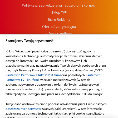
Polityka przeciwdziałania nadużyciom i korupcji
Sklep TVP
Biuro Reklamy
Oferta Dystrybucyjna
Oferta Handlowa
Dostępność
Szanujemy Twoją prywatność
Moje zgody
Kliknij "Akceptuję i przechodzę do serwisu", aby wyrazić zgody na
Procedura zgłoszeń wewnętrznych
korzystanie z technologii automatycznego śledzenia i zbierania danych,
dostęp do informacji na Twoim urządzeniu końcowym i ich
przechowywanie oraz na przetwarzanie Twoich danych osobowych przez
nas, czyli Telewizję Polską S.A. w likwidacji (zwaną dalej również „TVP”),
Zaufanych Partnerów z IAB* (1201 firm)
oraz pozostałych
Zaufanych
Partnerów TVP (93 firm)
, w celach marketingowych (w tym do
zautomatyzowanego dopasowania reklam do Twoich zainteresowań i
mierzenia ich skuteczności) i pozostałych, które wskazujemy poniżej, a
także zgody na udostępnianie przez nas identyfikatora PPID do Google.
Twoje dane osobowe zbierane podczas odwiedzania przez Ciebie naszych
poszczególnych serwisów
zwanych dalej „Portalem”, w tym informacje
zapisywane za pomocą technologii takich jak: pliki cookie, sygnalizatory