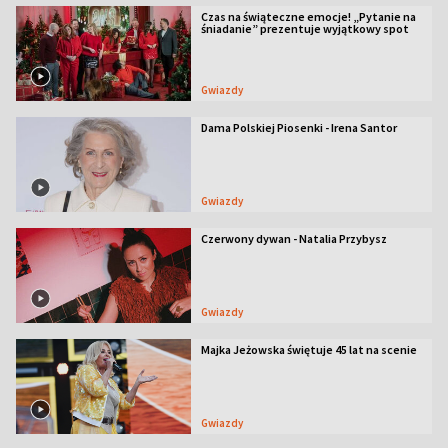
Czas na świąteczne emocje! „Pytanie na
śniadanie” prezentuje wyjątkowy spot
Gwiazdy
Dama Polskiej Piosenki - Irena Santor
Gwiazdy
Czerwony dywan - Natalia Przybysz
Gwiazdy
Majka Jeżowska świętuje 45 lat na scenie
Gwiazdy