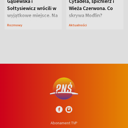
Gąsiewska i
Cytadela, spichlerz i
Sołtysiewicz wrócili w
Wieża Czerwona. Co
wyjątkowe miejsce. Na
skrywa Modlin?
szlaku czekał
Rozmowy
Aktualności
niedźwiedź
Abonament TVP