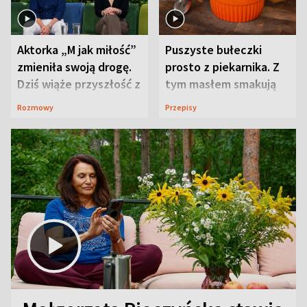
Aktorka „M jak miłość”
Puszyste bułeczki
zmieniła swoją drogę.
prosto z piekarnika. Z
Dziś wiąże przyszłość z
tym masłem smakują
neurobiologią
jeszcze lepiej
Rozmowy
Przepisy