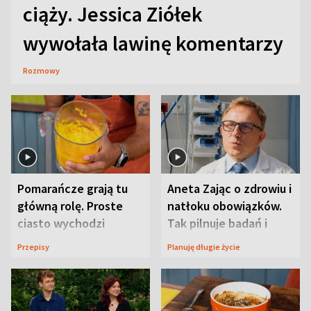
ciąży. Jessica Ziółek
wywołała lawinę komentarzy
Rozmowy
Pomarańcze grają tu
Aneta Zając o zdrowiu i
główną rolę. Proste
natłoku obowiązków.
ciasto wychodzi
Tak pilnuje badań i
wyjątkowo wilgotne
wizyt
Przepisy
Planuję długie życie