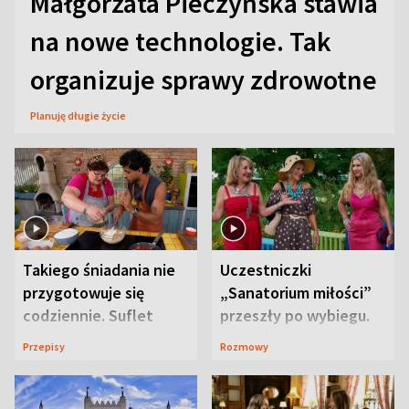
Małgorzata Pieczyńska stawia
na nowe technologie. Tak
organizuje sprawy zdrowotne
Planuję długie życie
Takiego śniadania nie
Uczestniczki
przygotowuje się
„Sanatorium miłości”
codziennie. Suflet
przeszły po wybiegu.
serowy zachwyca
Te stylizacje
Przepisy
Rozmowy
smakiem
przyciągały wzrok