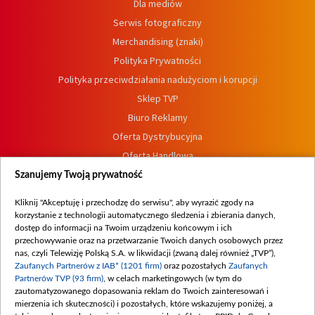
Dla mediów
Serwis fotograficzny
Merchandising (znaki)
Polityka Prywatności
Polityka przeciwdziałania nadużyciom i korupcji
Sklep TVP
Biuro Reklamy
Oferta Dystrybucyjna
Oferta Handlowa
Dostępność
Szanujemy Twoją prywatność
Moje zgody
Kliknij "Akceptuję i przechodzę do serwisu", aby wyrazić zgody na
Procedura zgłoszeń wewnętrznych
korzystanie z technologii automatycznego śledzenia i zbierania danych,
dostęp do informacji na Twoim urządzeniu końcowym i ich
przechowywanie oraz na przetwarzanie Twoich danych osobowych przez
nas, czyli Telewizję Polską S.A. w likwidacji (zwaną dalej również „TVP”),
Zaufanych Partnerów z IAB* (1201 firm)
oraz pozostałych
Zaufanych
Partnerów TVP (93 firm)
, w celach marketingowych (w tym do
zautomatyzowanego dopasowania reklam do Twoich zainteresowań i
mierzenia ich skuteczności) i pozostałych, które wskazujemy poniżej, a