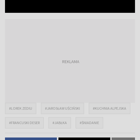
#LOREK ZEDIU
#JAROSŁAW UŚCIŃSKI
#KUCHNIA ALPEJSKA
#FRANCUSKI DESER
#JABŁKA
#ŚNIADANIE