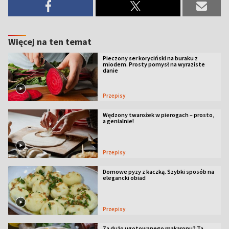
Więcej na ten temat
Pieczony ser koryciński na buraku z
miodem. Prosty pomysł na wyraziste
danie
Przepisy
Wędzony twarożek w pierogach – prosto,
a genialnie!
Przepisy
Domowe pyzy z kaczką. Szybki sposób na
elegancki obiad
Przepisy
Za dużo ugotowanego makaronu? Ta