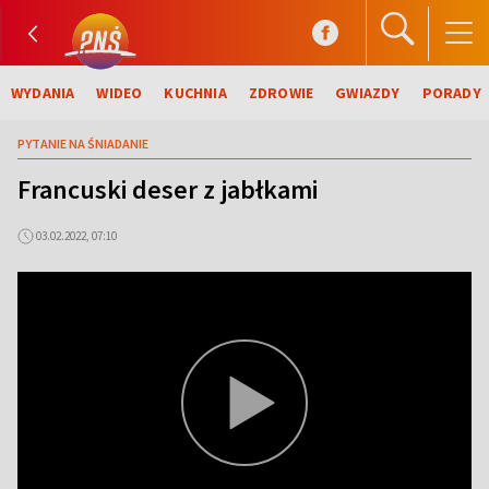
WYDANIA
WIDEO
KUCHNIA
ZDROWIE
GWIAZDY
PORADY
PYTANIE NA ŚNIADANIE
Francuski deser z jabłkami
03.02.2022, 07:10