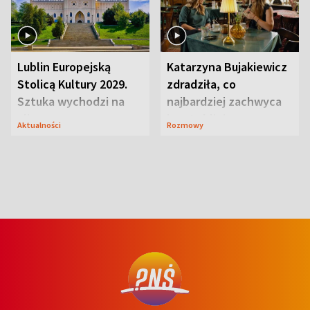
Lublin Europejską
Katarzyna Bujakiewicz
Stolicą Kultury 2029.
zdradziła, co
Sztuka wychodzi na
najbardziej zachwyca
ulice
ją w Lublinie
Aktualności
Rozmowy