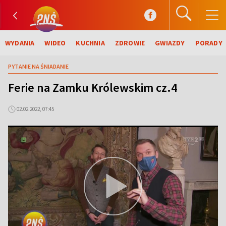
WYDANIA
WIDEO
KUCHNIA
ZDROWIE
GWIAZDY
PORADY
PYTANIE NA ŚNIADANIE
Ferie na Zamku Królewskim cz.4
02.02.2022, 07:45