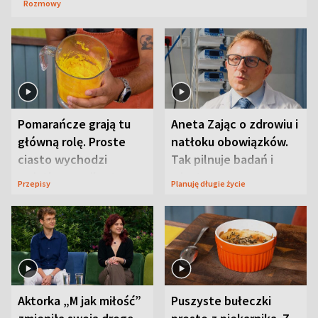
Rozmowy
Pomarańcze grają tu
Aneta Zając o zdrowiu i
główną rolę. Proste
natłoku obowiązków.
ciasto wychodzi
Tak pilnuje badań i
wyjątkowo wilgotne
wizyt
Przepisy
Planuję długie życie
Aktorka „M jak miłość”
Puszyste bułeczki