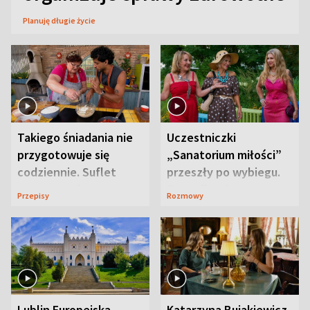
Planuję długie życie
Takiego śniadania nie
Uczestniczki
przygotowuje się
„Sanatorium miłości”
codziennie. Suflet
przeszły po wybiegu.
serowy zachwyca
Te stylizacje
Przepisy
Rozmowy
smakiem
przyciągały wzrok
Lublin Europejską
Katarzyna Bujakiewicz