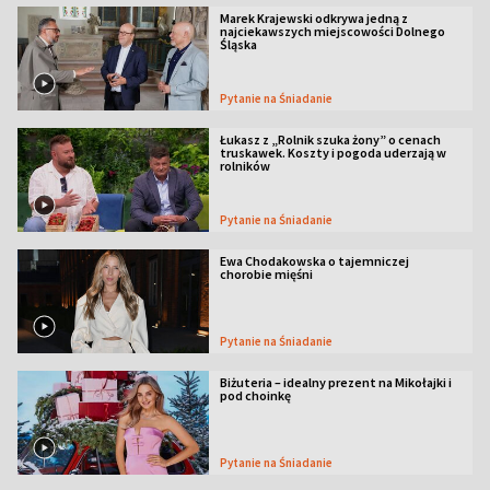
Marek Krajewski odkrywa jedną z
najciekawszych miejscowości Dolnego
Śląska
Pytanie na Śniadanie
Łukasz z „Rolnik szuka żony” o cenach
truskawek. Koszty i pogoda uderzają w
rolników
Pytanie na Śniadanie
Ewa Chodakowska o tajemniczej
chorobie mięśni
Pytanie na Śniadanie
Biżuteria – idealny prezent na Mikołajki i
pod choinkę
Pytanie na Śniadanie