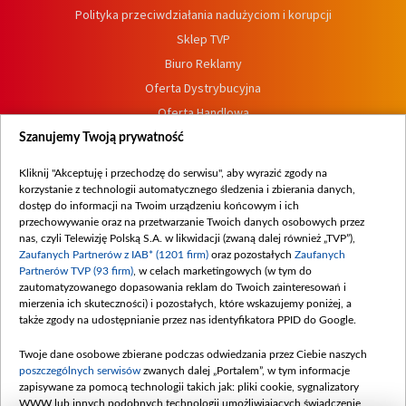
Polityka przeciwdziałania nadużyciom i korupcji
Sklep TVP
Biuro Reklamy
Oferta Dystrybucyjna
Oferta Handlowa
Dostępność
Szanujemy Twoją prywatność
Moje zgody
Kliknij "Akceptuję i przechodzę do serwisu", aby wyrazić zgody na
Procedura zgłoszeń wewnętrznych
korzystanie z technologii automatycznego śledzenia i zbierania danych,
dostęp do informacji na Twoim urządzeniu końcowym i ich
przechowywanie oraz na przetwarzanie Twoich danych osobowych przez
nas, czyli Telewizję Polską S.A. w likwidacji (zwaną dalej również „TVP”),
Zaufanych Partnerów z IAB* (1201 firm)
oraz pozostałych
Zaufanych
Partnerów TVP (93 firm)
, w celach marketingowych (w tym do
zautomatyzowanego dopasowania reklam do Twoich zainteresowań i
mierzenia ich skuteczności) i pozostałych, które wskazujemy poniżej, a
także zgody na udostępnianie przez nas identyfikatora PPID do Google.
Twoje dane osobowe zbierane podczas odwiedzania przez Ciebie naszych
poszczególnych serwisów
zwanych dalej „Portalem”, w tym informacje
zapisywane za pomocą technologii takich jak: pliki cookie, sygnalizatory
WWW lub innych podobnych technologii umożliwiających świadczenie