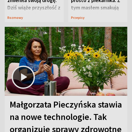
zmieniła swoją drogę.
prosto z piekarnika. Z
Dziś wiąże przyszłość z
tym masłem smakują
neurobiologią
jeszcze lepiej
Rozmowy
Przepisy
Małgorzata Pieczyńska stawia
na nowe technologie. Tak
organizuje sprawy zdrowotne