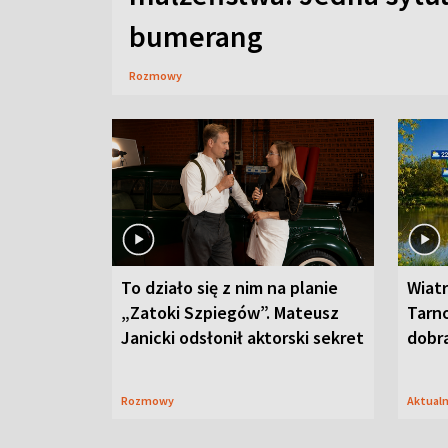
bumerang
Rozmowy
To działo się z nim na planie
Wiat
„Zatoki Szpiegów”. Mateusz
Tarno
Janicki odsłonił aktorski sekret
dobr
Rozmowy
Aktual