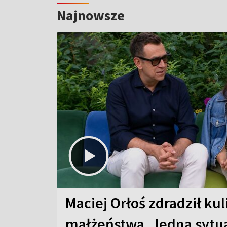
Najnowsze
Maciej Orłoś zdradził kul
małżeństwa. Jedna sytua