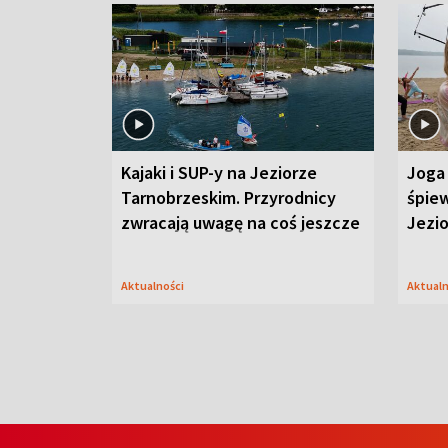
Kajaki i SUP-y na Jeziorze
Joga 
Tarnobrzeskim. Przyrodnicy
śpiew
zwracają uwagę na coś jeszcze
Jezi
Aktualności
Aktual