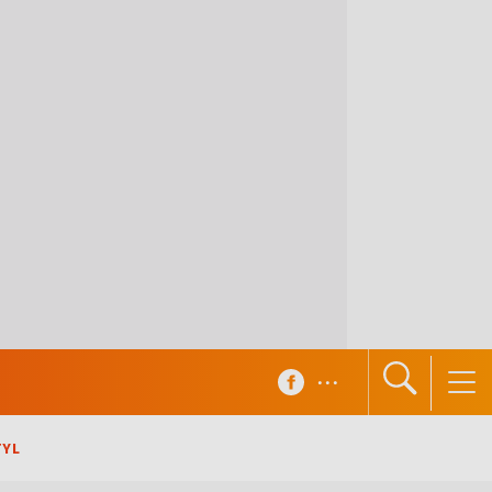
...
TYL