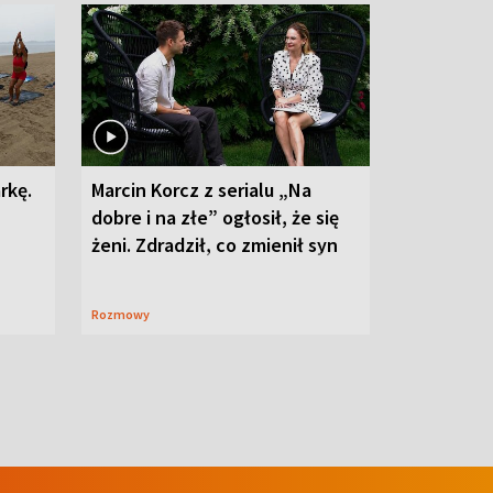
rkę.
Marcin Korcz z serialu „Na
dobre i na złe” ogłosił, że się
żeni. Zdradził, co zmienił syn
Rozmowy