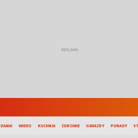
DANIA
WIDEO
KUCHNIA
ZDROWIE
GWIAZDY
PORADY
S