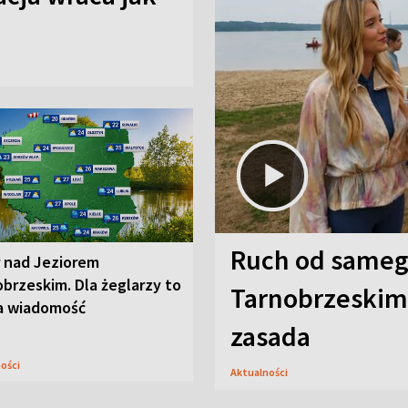
Ruch od sameg
r nad Jeziorem
brzeskim. Dla żeglarzy to
Tarnobrzeskim,
a wiadomość
zasada
ności
Aktualności