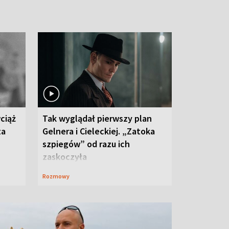
ciąż
Tak wyglądał pierwszy plan
ta
Gelnera i Cieleckiej. „Zatoka
szpiegów” od razu ich
zaskoczyła
Rozmowy