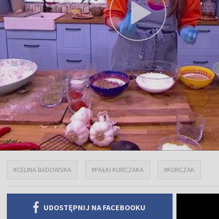
#CELINA BADOWSKA
#PAŁKI KURCZAKA
#KURCZAK
UDOSTĘPNIJ NA FACEBOOKU