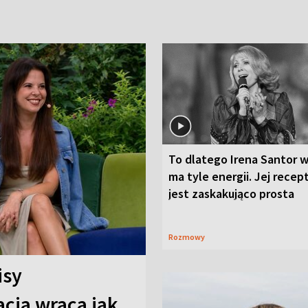
To dlatego Irena Santor w
ma tyle energii. Jej recep
jest zaskakująco prosta
Rozmowy
isy
cja wraca jak