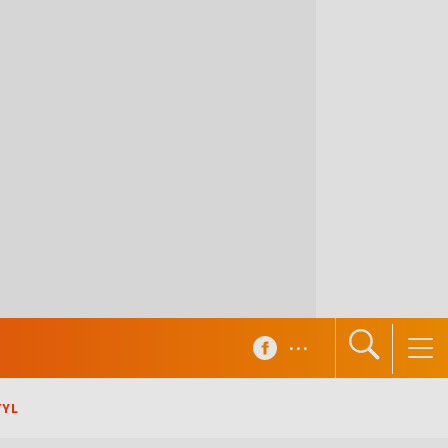
...
TYL