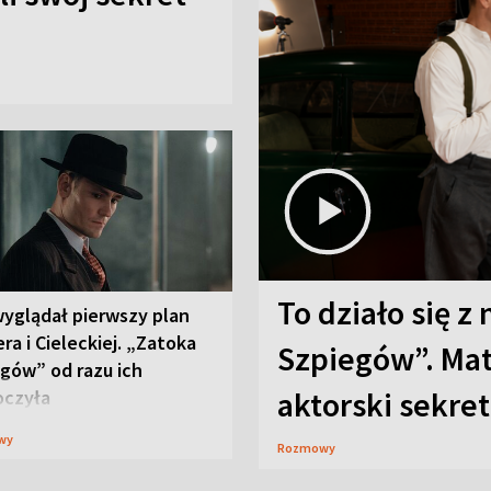
To działo się z
wyglądał pierwszy plan
ra i Cieleckiej. „Zatoka
Szpiegów”. Mat
gów” od razu ich
aktorski sekret
oczyła
wy
Rozmowy