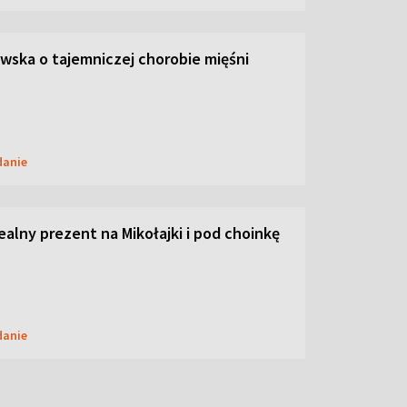
ska o tajemniczej chorobie mięśni
danie
dealny prezent na Mikołajki i pod choinkę
danie