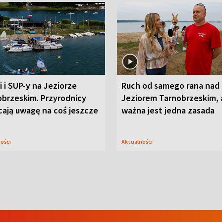
i i SUP-y na Jeziorze
Ruch od samego rana nad
obrzeskim. Przyrodnicy
Jeziorem Tarnobrzeskim, 
cają uwagę na coś jeszcze
ważna jest jedna zasada
ności
Aktualności