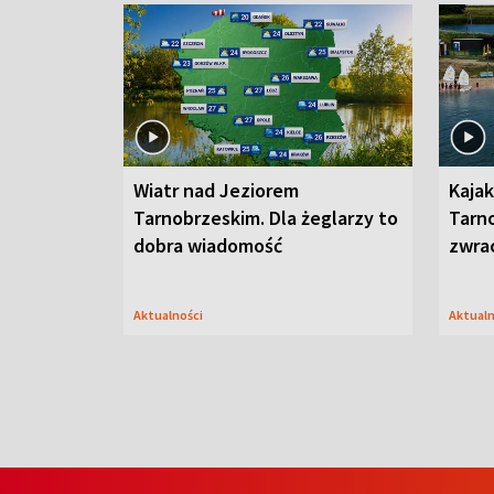
Wiatr nad Jeziorem
Kajak
Tarnobrzeskim. Dla żeglarzy to
Tarn
dobra wiadomość
zwra
Aktualności
Aktual