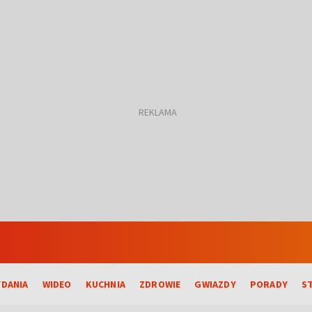
DANIA
WIDEO
KUCHNIA
ZDROWIE
GWIAZDY
PORADY
S