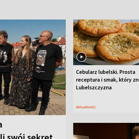
Cebularz lubelski. Prosta
receptura i smak, który z
Lubelszczyzna
Aktualności
a
i swój sekret