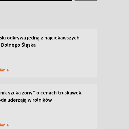
ski odkrywa jedną z najciekawszych
 Dolnego Śląska
danie
lnik szuka żony” o cenach truskawek.
oda uderzają w rolników
danie