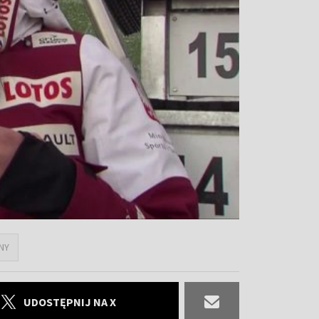
NY
UDOSTĘPNIJ NA X