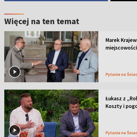
Więcej na ten temat
Marek Krajew
miejscowości
Pytanie na Śnia
Łukasz z „Ro
Koszty i pog
Pytanie na Śnia