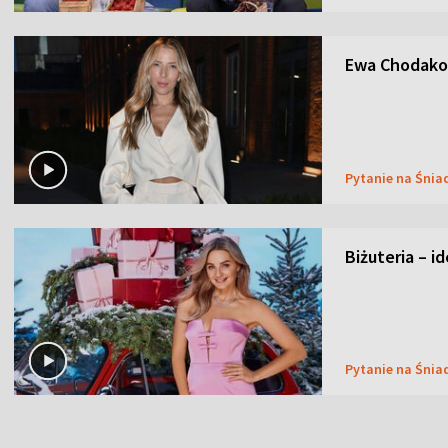
Ewa Chodakow
Pytanie na Śnia
Biżuteria – i
Pytanie na Śnia