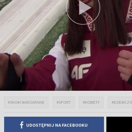
#SKOKI NARCIARSKIE
#SPORT
#KOBIETY
#DZIEWCZY
UDOSTĘPNIJ NA FACEBOOKU