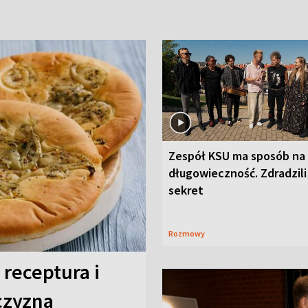
Zespół KSU ma sposób na
długowieczność. Zdradzili
sekret
Rozmowy
 receptura i
czyzna