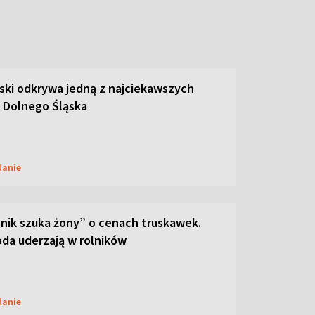
ski odkrywa jedną z najciekawszych
 Dolnego Śląska
danie
lnik szuka żony” o cenach truskawek.
oda uderzają w rolników
danie