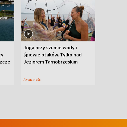
Joga przy szumie wody i
cy
śpiewie ptaków. Tylko nad
szcze
Jeziorem Tarnobrzeskim
Aktualności