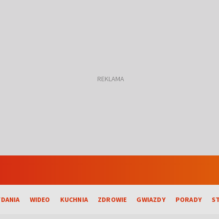
DANIA
WIDEO
KUCHNIA
ZDROWIE
GWIAZDY
PORADY
S