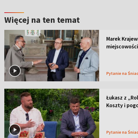
Więcej na ten temat
Marek Krajew
miejscowości
Pytanie na Śnia
Łukasz z „Ro
Koszty i pog
Pytanie na Śnia