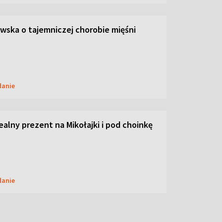
ska o tajemniczej chorobie mięśni
danie
dealny prezent na Mikołajki i pod choinkę
danie