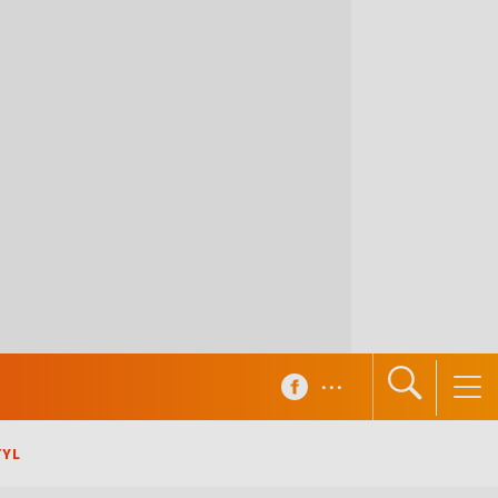
...
TYL