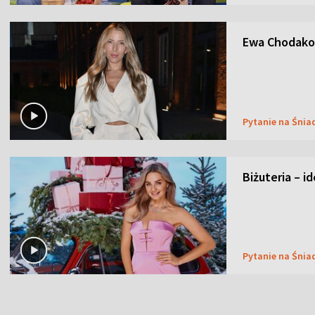
Ewa Chodakow
Pytanie na Śnia
Biżuteria – i
Pytanie na Śnia