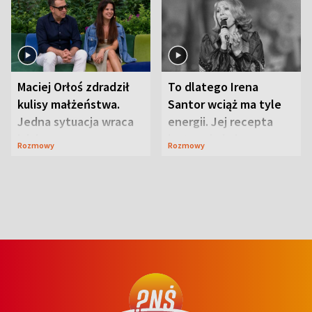
Maciej Orłoś zdradził
To dlatego Irena
kulisy małżeństwa.
Santor wciąż ma tyle
Jedna sytuacja wraca
energii. Jej recepta
jak bumerang
jest zaskakująco
Rozmowy
Rozmowy
prosta