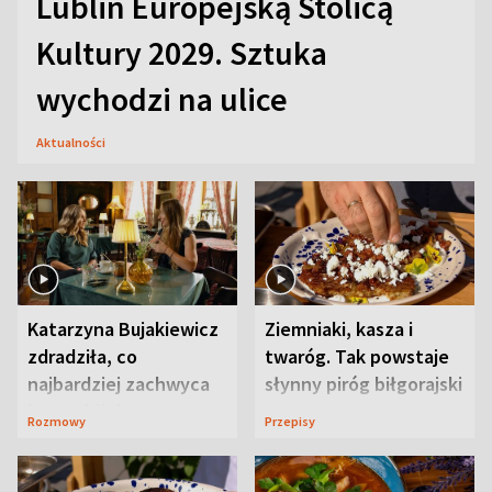
Lublin Europejską Stolicą
Kultury 2029. Sztuka
wychodzi na ulice
Aktualności
Katarzyna Bujakiewicz
Ziemniaki, kasza i
zdradziła, co
twaróg. Tak powstaje
najbardziej zachwyca
słynny piróg biłgorajski
ją w Lublinie
Rozmowy
Przepisy