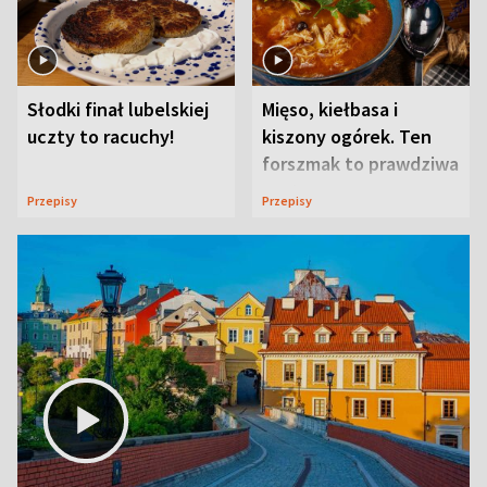
Słodki finał lubelskiej
Mięso, kiełbasa i
uczty to racuchy!
kiszony ogórek. Ten
forszmak to prawdziwa
uczta
Przepisy
Przepisy