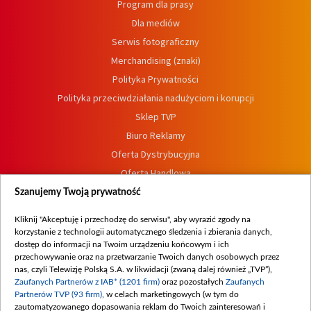
Program dla prasy
Dla mediów
Serwis fotograficzny
Merchandising (znaki)
Polityka Prywatności
Polityka przeciwdziałania nadużyciom i korupcji
Sklep TVP
Biuro Reklamy
Oferta Dystrybucyjna
Oferta Handlowa
Dostępność
Szanujemy Twoją prywatność
Moje zgody
Kliknij "Akceptuję i przechodzę do serwisu", aby wyrazić zgody na
Procedura zgłoszeń wewnętrznych
korzystanie z technologii automatycznego śledzenia i zbierania danych,
dostęp do informacji na Twoim urządzeniu końcowym i ich
przechowywanie oraz na przetwarzanie Twoich danych osobowych przez
nas, czyli Telewizję Polską S.A. w likwidacji (zwaną dalej również „TVP”),
Zaufanych Partnerów z IAB* (1201 firm)
oraz pozostałych
Zaufanych
Partnerów TVP (93 firm)
, w celach marketingowych (w tym do
zautomatyzowanego dopasowania reklam do Twoich zainteresowań i