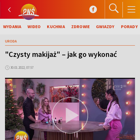
WYDANIA
WIDEO
KUCHNIA
ZDROWIE
GWIAZDY
PORADY
URODA
"Czysty makijaż" – jak go wykonać
30.01.2022, 07:57