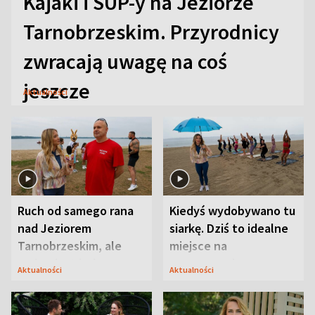
Kajaki i SUP-y na Jeziorze
Tarnobrzeskim. Przyrodnicy
zwracają uwagę na coś
jeszcze
Aktualności
Ruch od samego rana
Kiedyś wydobywano tu
nad Jeziorem
siarkę. Dziś to idealne
Tarnobrzeskim, ale
miejsce na
ważna jest jedna
wypoczynek
Aktualności
Aktualności
zasada