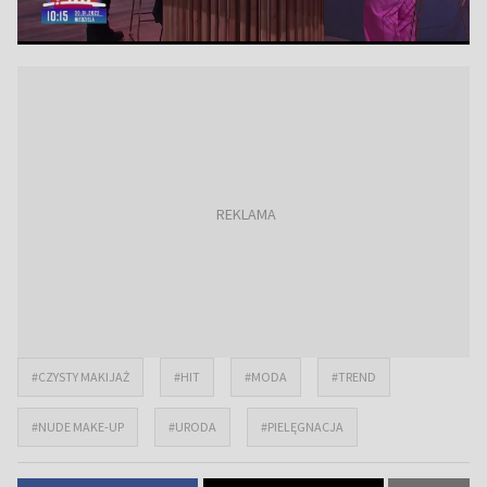
#CZYSTY MAKIJAŻ
#HIT
#MODA
#TREND
#NUDE MAKE-UP
#URODA
#PIELĘGNACJA