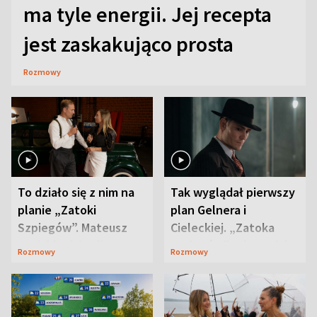
ma tyle energii. Jej recepta
jest zaskakująco prosta
Rozmowy
To działo się z nim na
Tak wyglądał pierwszy
planie „Zatoki
plan Gelnera i
Szpiegów”. Mateusz
Cieleckiej. „Zatoka
Janicki odsłonił
szpiegów” od razu ich
Rozmowy
Rozmowy
aktorski sekret
zaskoczyła