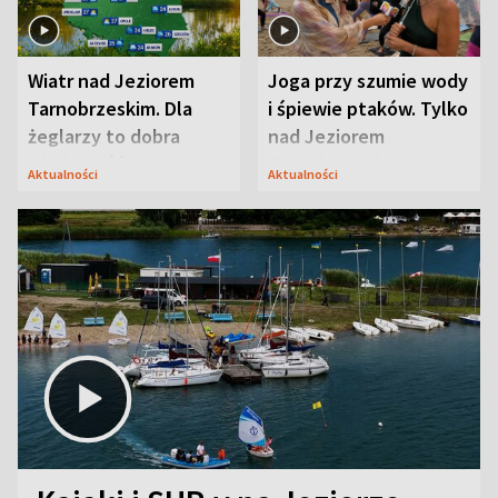
Wiatr nad Jeziorem
Joga przy szumie wody
Tarnobrzeskim. Dla
i śpiewie ptaków. Tylko
żeglarzy to dobra
nad Jeziorem
wiadomość
Tarnobrzeskim
Aktualności
Aktualności