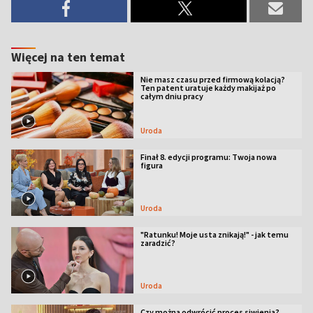
Więcej na ten temat
Nie masz czasu przed firmową kolacją?
Ten patent uratuje każdy makijaż po
całym dniu pracy
Uroda
Finał 8. edycji programu: Twoja nowa
figura
Uroda
"Ratunku! Moje usta znikają!" - jak temu
zaradzić?
Uroda
Czy można odwrócić proces siwienia?