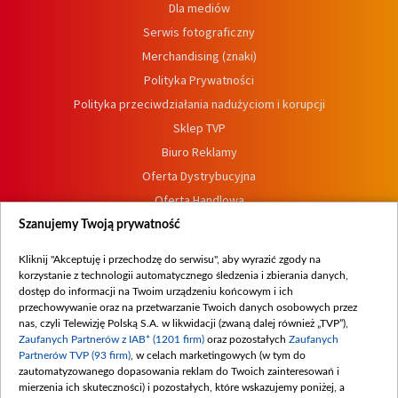
Dla mediów
Serwis fotograficzny
Merchandising (znaki)
Polityka Prywatności
Polityka przeciwdziałania nadużyciom i korupcji
Sklep TVP
Biuro Reklamy
Oferta Dystrybucyjna
Oferta Handlowa
Dostępność
Szanujemy Twoją prywatność
Moje zgody
Kliknij "Akceptuję i przechodzę do serwisu", aby wyrazić zgody na
Procedura zgłoszeń wewnętrznych
korzystanie z technologii automatycznego śledzenia i zbierania danych,
dostęp do informacji na Twoim urządzeniu końcowym i ich
przechowywanie oraz na przetwarzanie Twoich danych osobowych przez
nas, czyli Telewizję Polską S.A. w likwidacji (zwaną dalej również „TVP”),
Zaufanych Partnerów z IAB* (1201 firm)
oraz pozostałych
Zaufanych
Partnerów TVP (93 firm)
, w celach marketingowych (w tym do
zautomatyzowanego dopasowania reklam do Twoich zainteresowań i
mierzenia ich skuteczności) i pozostałych, które wskazujemy poniżej, a