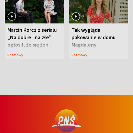
Marcin Korcz z serialu
Tak wygląda
„Na dobre i na złe”
pakowanie w domu
ogłosił, że się żeni.
Magdaleny
Zdradził, co zmienił
Waligórskiej-Lisieckiej.
Rozmowy
Rozmowy
syn
Mąż nie odpuszcza