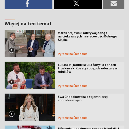
Więcej na ten temat
Marek Krajewski odkrywa jedną z
najciekawszych miejscowości Dolnego
Śląska
Pytanie na Śniadanie
Łukasz z „Rolnik szuka żony” o cenach
truskawek. Koszty i pogoda uderzają w
rolników
Pytanie na Śniadanie
Ewa Chodakowska o tajemniczej
chorobie mięśni
Pytanie na Śniadanie
Biżuteria – idealny prezent na Mikołajki i