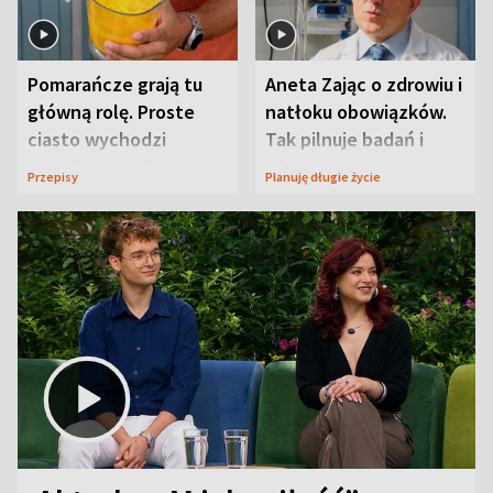
Pomarańcze grają tu
Aneta Zając o zdrowiu i
główną rolę. Proste
natłoku obowiązków.
ciasto wychodzi
Tak pilnuje badań i
wyjątkowo wilgotne
wizyt
Przepisy
Planuję długie życie