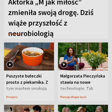
Aktorka „M jak miłość”
zmieniła swoją drogę. Dziś
wiąże przyszłość z
neurobiologią
Rozmowy
Puszyste bułeczki
Małgorzata Pieczyńska
prosto z piekarnika. Z
stawia na nowe
tym masłem smakują
technologie. Tak
jeszcze lepiej
organizuje sprawy
Przepisy
Planuję długie życie
zdrowotne