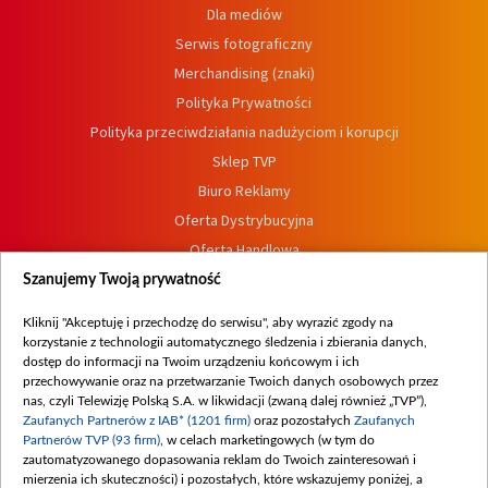
Dla mediów
Serwis fotograficzny
Merchandising (znaki)
Polityka Prywatności
Polityka przeciwdziałania nadużyciom i korupcji
Sklep TVP
Biuro Reklamy
Oferta Dystrybucyjna
Oferta Handlowa
Dostępność
Szanujemy Twoją prywatność
Moje zgody
Kliknij "Akceptuję i przechodzę do serwisu", aby wyrazić zgody na
Procedura zgłoszeń wewnętrznych
korzystanie z technologii automatycznego śledzenia i zbierania danych,
dostęp do informacji na Twoim urządzeniu końcowym i ich
przechowywanie oraz na przetwarzanie Twoich danych osobowych przez
nas, czyli Telewizję Polską S.A. w likwidacji (zwaną dalej również „TVP”),
Zaufanych Partnerów z IAB* (1201 firm)
oraz pozostałych
Zaufanych
Partnerów TVP (93 firm)
, w celach marketingowych (w tym do
zautomatyzowanego dopasowania reklam do Twoich zainteresowań i
mierzenia ich skuteczności) i pozostałych, które wskazujemy poniżej, a