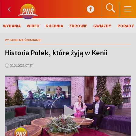
WYDANIA
WIDEO
KUCHNIA
ZDROWIE
GWIAZDY
PORADY
PYTANIE NA ŚNIADANIE
Historia Polek, które żyją w Kenii
30.01.2022, 07:57