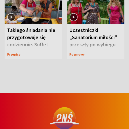
Takiego śniadania nie
Uczestniczki
przygotowuje się
„Sanatorium miłości”
codziennie. Suflet
przeszły po wybiegu.
serowy zachwyca
Te stylizacje
Przepisy
Rozmowy
smakiem
przyciągały wzrok