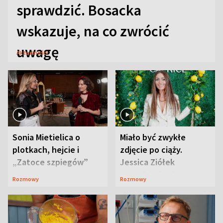
sprawdzić. Bosacka
wskazuje, na co zwrócić
uwagę
Aktualności
Sonia Mietielica o
Miało być zwykłe
plotkach, hejcie i
zdjęcie po ciąży.
„Zatoce szpiegów”
Jessica Ziółek
wywołała lawinę
Rozmowy
Rozmowy
komentarzy