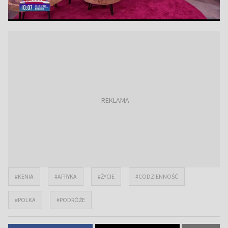
#KENIA
#AFRYKA
#ŻYCIE
#CODZIENNOŚĆ
#POLKA
#PODRÓŻE