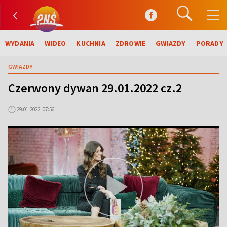
WYDANIA
WIDEO
KUCHNIA
ZDROWIE
GWIAZDY
PORADY
GWIAZDY
Czerwony dywan 29.01.2022 cz.2
29.01.2022, 07:56