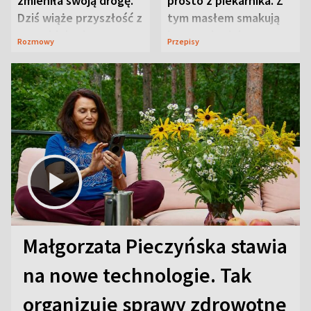
zmieniła swoją drogę.
prosto z piekarnika. Z
Dziś wiąże przyszłość z
tym masłem smakują
neurobiologią
jeszcze lepiej
Rozmowy
Przepisy
Małgorzata Pieczyńska stawia
na nowe technologie. Tak
organizuje sprawy zdrowotne