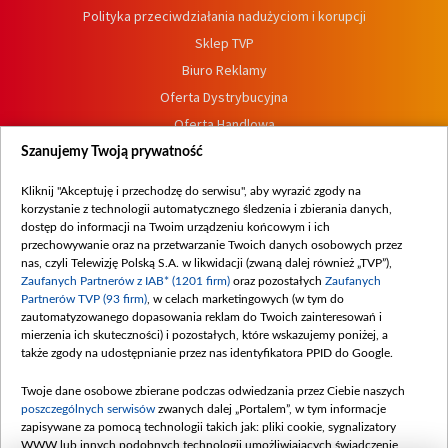
Polityka przeciwdziałania nadużyciom i korupcji
Sklep TVP
Biuro Reklamy
Oferta Dystrybucyjna
Oferta Handlowa
Dostępność
Szanujemy Twoją prywatność
Moje zgody
Kliknij "Akceptuję i przechodzę do serwisu", aby wyrazić zgody na
Procedura zgłoszeń wewnętrznych
korzystanie z technologii automatycznego śledzenia i zbierania danych,
dostęp do informacji na Twoim urządzeniu końcowym i ich
przechowywanie oraz na przetwarzanie Twoich danych osobowych przez
nas, czyli Telewizję Polską S.A. w likwidacji (zwaną dalej również „TVP”),
Zaufanych Partnerów z IAB* (1201 firm)
oraz pozostałych
Zaufanych
Partnerów TVP (93 firm)
, w celach marketingowych (w tym do
zautomatyzowanego dopasowania reklam do Twoich zainteresowań i
mierzenia ich skuteczności) i pozostałych, które wskazujemy poniżej, a
także zgody na udostępnianie przez nas identyfikatora PPID do Google.
Twoje dane osobowe zbierane podczas odwiedzania przez Ciebie naszych
poszczególnych serwisów
zwanych dalej „Portalem”, w tym informacje
zapisywane za pomocą technologii takich jak: pliki cookie, sygnalizatory
WWW lub innych podobnych technologii umożliwiających świadczenie