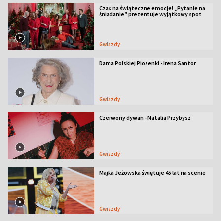
Czas na świąteczne emocje! „Pytanie na
śniadanie” prezentuje wyjątkowy spot
Gwiazdy
Dama Polskiej Piosenki - Irena Santor
Gwiazdy
Czerwony dywan - Natalia Przybysz
Gwiazdy
Majka Jeżowska świętuje 45 lat na scenie
Gwiazdy