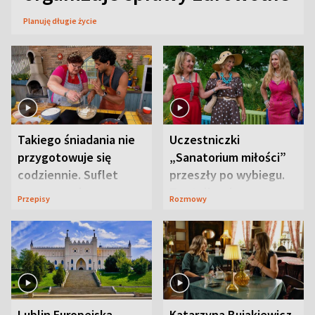
Planuję długie życie
Takiego śniadania nie
Uczestniczki
przygotowuje się
„Sanatorium miłości”
codziennie. Suflet
przeszły po wybiegu.
serowy zachwyca
Te stylizacje
Przepisy
Rozmowy
smakiem
przyciągały wzrok
Lublin Europejską
Katarzyna Bujakiewicz