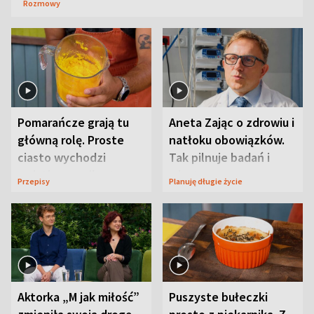
Rozmowy
Pomarańcze grają tu
Aneta Zając o zdrowiu i
główną rolę. Proste
natłoku obowiązków.
ciasto wychodzi
Tak pilnuje badań i
wyjątkowo wilgotne
wizyt
Przepisy
Planuję długie życie
Aktorka „M jak miłość”
Puszyste bułeczki