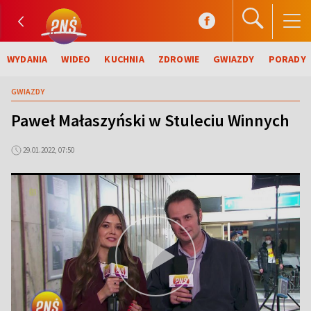
WYDANIA
WIDEO
KUCHNIA
ZDROWIE
GWIAZDY
PORADY
GWIAZDY
Paweł Małaszyński w Stuleciu Winnych
29.01.2022, 07:50