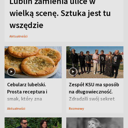
Lublin zamienia ulice w
wielką scenę. Sztuka jest tu
wszędzie
Aktualności
Cebularz lubelski.
Zespół KSU ma sposób
Prosta receptura i
na długowieczność.
smak, który zna
Zdradzili swój sekret
Lubelszczyzna
Aktualności
Rozmowy