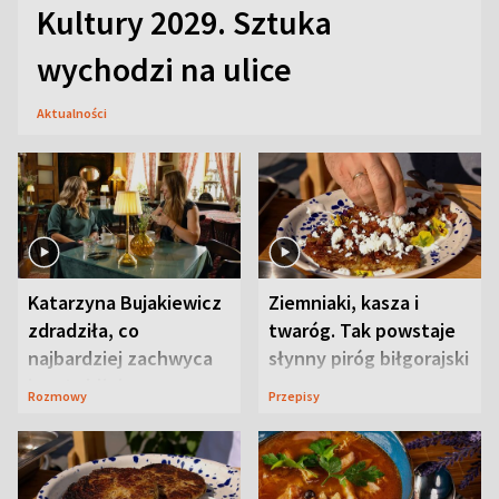
Kultury 2029. Sztuka
wychodzi na ulice
Aktualności
Katarzyna Bujakiewicz
Ziemniaki, kasza i
zdradziła, co
twaróg. Tak powstaje
najbardziej zachwyca
słynny piróg biłgorajski
ją w Lublinie
Rozmowy
Przepisy