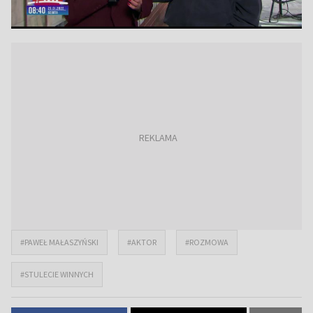
#PAWEŁ MAŁASZYŃSKI
#AKTOR
#ROZMOWA
#STULECIE WINNYCH