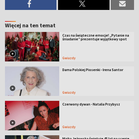
Więcej na ten temat
Czas na świąteczne emocje! „Pytanie na
śniadanie” prezentuje wyjątkowy spot
Gwiazdy
Dama Polskiej Piosenki - Irena Santor
Gwiazdy
Czerwony dywan - Natalia Przybysz
Gwiazdy
Majka Jeżowska świętuje 45 lat na scenie