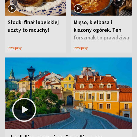
Słodki finał lubelskiej
Mięso, kiełbasa i
uczty to racuchy!
kiszony ogórek. Ten
forszmak to prawdziwa
uczta
Przepisy
Przepisy