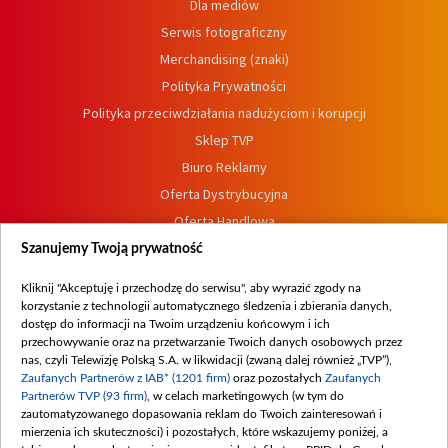
Dla mediów
Serwis fotograficzny
Merchandising (znaki)
Polityka Prywatności
Polityka przeciwdziałania nadużyciom i korupcji
Sklep TVP
Biuro Reklamy
Oferta Dystrybucyjna
Oferta Handlowa
Dostępność
Szanujemy Twoją prywatność
Moje zgody
Kliknij "Akceptuję i przechodzę do serwisu", aby wyrazić zgody na
Procedura zgłoszeń wewnętrznych
korzystanie z technologii automatycznego śledzenia i zbierania danych,
dostęp do informacji na Twoim urządzeniu końcowym i ich
przechowywanie oraz na przetwarzanie Twoich danych osobowych przez
nas, czyli Telewizję Polską S.A. w likwidacji (zwaną dalej również „TVP”),
Zaufanych Partnerów z IAB* (1201 firm)
oraz pozostałych
Zaufanych
Partnerów TVP (93 firm)
, w celach marketingowych (w tym do
zautomatyzowanego dopasowania reklam do Twoich zainteresowań i
mierzenia ich skuteczności) i pozostałych, które wskazujemy poniżej, a