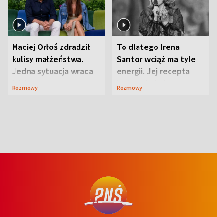
Maciej Orłoś zdradził
To dlatego Irena
kulisy małżeństwa.
Santor wciąż ma tyle
Jedna sytuacja wraca
energii. Jej recepta
jak bumerang
jest zaskakująco
Rozmowy
Rozmowy
prosta