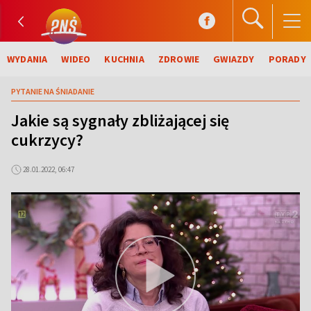
WYDANIA
WIDEO
KUCHNIA
ZDROWIE
GWIAZDY
PORADY
PYTANIE NA ŚNIADANIE
Jakie są sygnały zbliżającej się
cukrzycy?
28.01.2022, 06:47