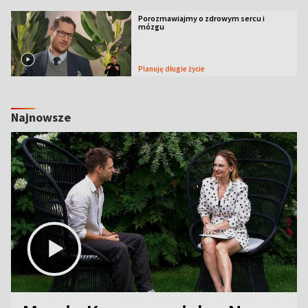
Porozmawiajmy o zdrowym sercu i
mózgu
Planuję długie życie
Najnowsze