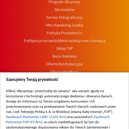
Program dla prasy
Dla mediów
Serwis fotograficzny
Merchandising (znaki)
Polityka Prywatności
Polityka przeciwdziałania nadużyciom i korupcji
Sklep TVP
Biuro Reklamy
Oferta Dystrybucyjna
Oferta Handlowa
Dostępność
Szanujemy Twoją prywatność
Moje zgody
Kliknij "Akceptuję i przechodzę do serwisu", aby wyrazić zgody na
Procedura zgłoszeń wewnętrznych
korzystanie z technologii automatycznego śledzenia i zbierania danych,
dostęp do informacji na Twoim urządzeniu końcowym i ich
przechowywanie oraz na przetwarzanie Twoich danych osobowych przez
nas, czyli Telewizję Polską S.A. w likwidacji (zwaną dalej również „TVP”),
Zaufanych Partnerów z IAB* (1201 firm)
oraz pozostałych
Zaufanych
Partnerów TVP (93 firm)
, w celach marketingowych (w tym do
zautomatyzowanego dopasowania reklam do Twoich zainteresowań i