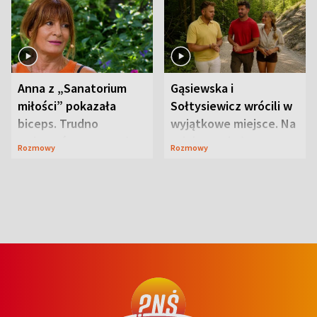
Anna z „Sanatorium
Gąsiewska i
miłości” pokazała
Sołtysiewicz wrócili w
biceps. Trudno
wyjątkowe miejsce. Na
uwierzyć, co przeszła
szlaku czekał
Rozmowy
Rozmowy
wcześniej
niedźwiedź