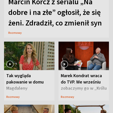
Marcin Korcz z serialu „Na
dobre i na złe” ogłosił, że się
żeni. Zdradził, co zmienił syn
Rozmowy
Tak wygląda
Marek Kondrat wraca
pakowanie w domu
do TVP. We wrześniu
Magdaleny
zobaczymy go w „Królu
Waligórskiej-Lisieckiej.
Maciusiu I”
Rozmowy
Rozmowy
Mąż nie odpuszcza