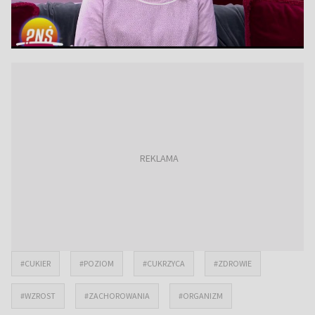
#CUKIER
#POZIOM
#CUKRZYCA
#ZDROWIE
#WZROST
#ZACHOROWANIA
#ORGANIZM