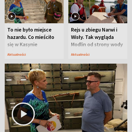
To nie było miejsce
Rejs u zbiegu Narwi i
hazardu. Co mieściło
Wisły. Tak wygląda
się w Kasynie
Modlin od strony wody
Oficerskim?
Aktualności
Aktualności