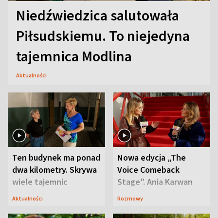
Niedźwiedzica salutowała
Piłsudskiemu. To niejedyna
tajemnica Modlina
Aktualności
Ten budynek ma ponad
Nowa edycja „The
dwa kilometry. Skrywa
Voice Comeback
wiele tajemnic
Stage”. Ania Karwan
zapowiada
Aktualności
Rozmowy
niespodzianki