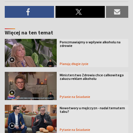
Więcej na ten temat
Porozmawiajmy o wpływie alkoholu na
zdrowie
Planuję długie życie
Ministerstwo Zdrowia chce całkowitego
zakazu reklam alkoholu
Pytanie na Śniadanie
Nowotwory u mężczyzn - nadal tematem
tabu?
Pytanie na Śniadanie