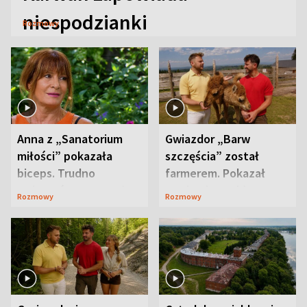
niespodzianki
Rozmowy
Anna z „Sanatorium
Gwiazdor „Barw
miłości” pokazała
szczęścia” został
biceps. Trudno
farmerem. Pokazał
uwierzyć, co przeszła
swoje niezwykłe
Rozmowy
Rozmowy
wcześniej
ranczo