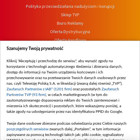
Polityka przeciwdziałania nadużyciom i korupcji
Sklep TVP
Biuro Reklamy
Oferta Dystrybucyjna
Oferta Handlowa
Dostępność
Szanujemy Twoją prywatność
Moje zgody
Kliknij "Akceptuję i przechodzę do serwisu", aby wyrazić zgody na
Procedura zgłoszeń wewnętrznych
korzystanie z technologii automatycznego śledzenia i zbierania danych,
dostęp do informacji na Twoim urządzeniu końcowym i ich
przechowywanie oraz na przetwarzanie Twoich danych osobowych przez
nas, czyli Telewizję Polską S.A. w likwidacji (zwaną dalej również „TVP”),
Zaufanych Partnerów z IAB* (1201 firm)
oraz pozostałych
Zaufanych
Partnerów TVP (93 firm)
, w celach marketingowych (w tym do
zautomatyzowanego dopasowania reklam do Twoich zainteresowań i
mierzenia ich skuteczności) i pozostałych, które wskazujemy poniżej, a
także zgody na udostępnianie przez nas identyfikatora PPID do Google.
Twoje dane osobowe zbierane podczas odwiedzania przez Ciebie naszych
poszczególnych serwisów
zwanych dalej „Portalem”, w tym informacje
zapisywane za pomocą technologii takich jak: pliki cookie, sygnalizatory