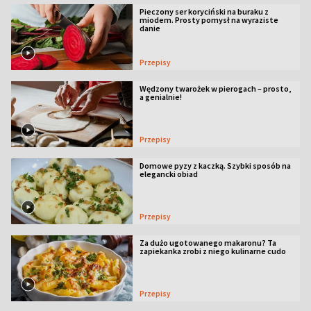
Pieczony ser koryciński na buraku z
miodem. Prosty pomysł na wyraziste
danie
Przepisy
Wędzony twarożek w pierogach – prosto,
a genialnie!
Przepisy
Domowe pyzy z kaczką. Szybki sposób na
elegancki obiad
Przepisy
Za dużo ugotowanego makaronu? Ta
zapiekanka zrobi z niego kulinarne cudo
Przepisy