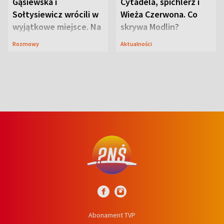
Gąsiewska i
Cytadela, spichlerz i
Sołtysiewicz wrócili w
Wieża Czerwona. Co
wyjątkowe miejsce. Na
skrywa Modlin?
szlaku czekał
Rozmowy
Aktualności
niedźwiedź
Abonament TVP