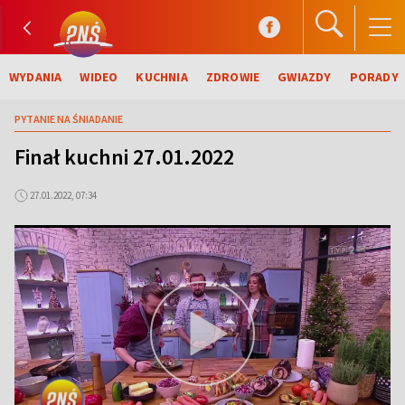
WYDANIA
WIDEO
KUCHNIA
ZDROWIE
GWIAZDY
PORADY
PYTANIE NA ŚNIADANIE
Finał kuchni 27.01.2022
27.01.2022, 07:34