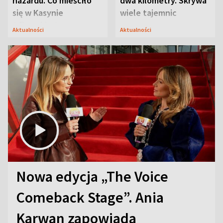
hazardu. Co mieściło
dwa kilometry. Skrywa
się w Kasynie
wiele tajemnic
Oficerskim?
Aktualności
Aktualności
Nowa edycja „The Voice
Comeback Stage”. Ania
Karwan zapowiada