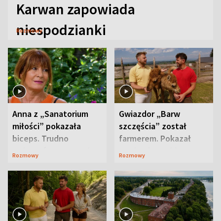
Karwan zapowiada
niespodzianki
Rozmowy
Anna z „Sanatorium
Gwiazdor „Barw
miłości” pokazała
szczęścia” został
biceps. Trudno
farmerem. Pokazał
uwierzyć, co przeszła
swoje niezwykłe
Rozmowy
Rozmowy
wcześniej
ranczo