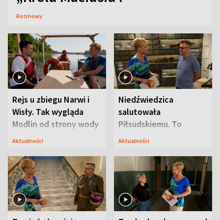
Rozmowy
Rejs u zbiegu Narwi i
Niedźwiedzica
Wisły. Tak wygląda
salutowała
Modlin od strony wody
Piłsudskiemu. To
niejedyna tajemnica
Aktualności
Aktualności
Modlina