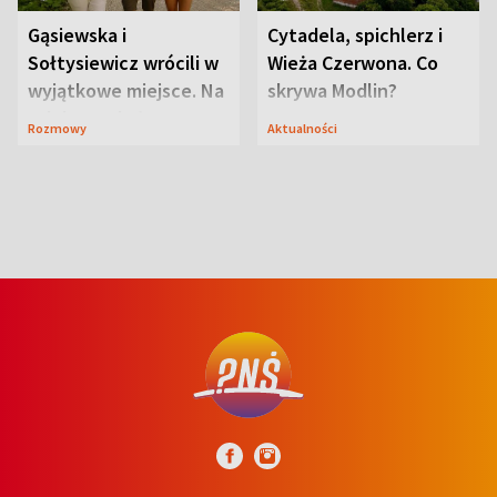
Gąsiewska i
Cytadela, spichlerz i
Sołtysiewicz wrócili w
Wieża Czerwona. Co
wyjątkowe miejsce. Na
skrywa Modlin?
szlaku czekał
Rozmowy
Aktualności
niedźwiedź