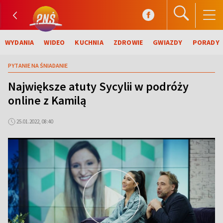
WYDANIA
WIDEO
KUCHNIA
ZDROWIE
GWIAZDY
PORADY
PYTANIE NA ŚNIADANIE
Największe atuty Sycylii w podróży
online z Kamilą
25.01.2022, 08:40