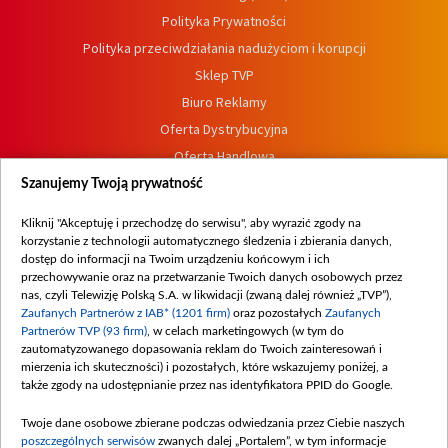
Polityka Prywatności
Polityka przeciwdziałania nadużyciom i korupcji
Sklep TVP
Biuro Reklamy
Oferta Dystrybucyjna
Oferta Handlowa
Dostępność
Szanujemy Twoją prywatność
Moje zgody
Kliknij "Akceptuję i przechodzę do serwisu", aby wyrazić zgody na
Procedura zgłoszeń wewnętrznych
korzystanie z technologii automatycznego śledzenia i zbierania danych,
dostęp do informacji na Twoim urządzeniu końcowym i ich
przechowywanie oraz na przetwarzanie Twoich danych osobowych przez
nas, czyli Telewizję Polską S.A. w likwidacji (zwaną dalej również „TVP”),
Zaufanych Partnerów z IAB* (1201 firm)
oraz pozostałych
Zaufanych
Partnerów TVP (93 firm)
, w celach marketingowych (w tym do
zautomatyzowanego dopasowania reklam do Twoich zainteresowań i
mierzenia ich skuteczności) i pozostałych, które wskazujemy poniżej, a
także zgody na udostępnianie przez nas identyfikatora PPID do Google.
Twoje dane osobowe zbierane podczas odwiedzania przez Ciebie naszych
poszczególnych serwisów
zwanych dalej „Portalem”, w tym informacje