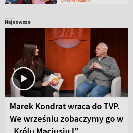
Pytanie na Śniadanie
Najnowsze
Marek Kondrat wraca do TVP.
We wrześniu zobaczymy go w
„Królu Maciusiu I”