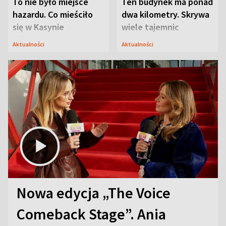
To nie było miejsce
Ten budynek ma ponad
hazardu. Co mieściło
dwa kilometry. Skrywa
się w Kasynie
wiele tajemnic
Oficerskim?
Aktualności
Aktualności
Nowa edycja „The Voice
Comeback Stage”. Ania