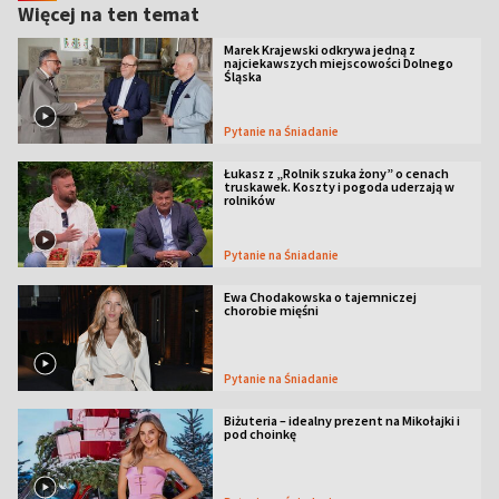
Więcej na ten temat
Marek Krajewski odkrywa jedną z
najciekawszych miejscowości Dolnego
Śląska
Pytanie na Śniadanie
Łukasz z „Rolnik szuka żony” o cenach
truskawek. Koszty i pogoda uderzają w
rolników
Pytanie na Śniadanie
Ewa Chodakowska o tajemniczej
chorobie mięśni
Pytanie na Śniadanie
Biżuteria – idealny prezent na Mikołajki i
pod choinkę