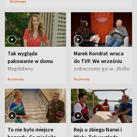
Rozmowy
Tak wygląda
Marek Kondrat wraca
pakowanie w domu
do TVP. We wrześniu
Magdaleny
zobaczymy go w „Królu
Waligórskiej-Lisieckiej.
Maciusiu I”
Rozmowy
Rozmowy
Mąż nie odpuszcza
To nie było miejsce
Rejs u zbiegu Narwi i