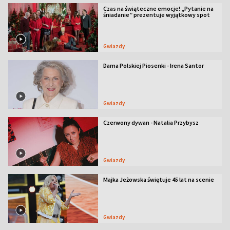
Czas na świąteczne emocje! „Pytanie na
śniadanie” prezentuje wyjątkowy spot
Gwiazdy
Dama Polskiej Piosenki - Irena Santor
Gwiazdy
Czerwony dywan - Natalia Przybysz
Gwiazdy
Majka Jeżowska świętuje 45 lat na scenie
Gwiazdy