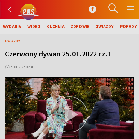
WYDANIA
WIDEO
KUCHNIA
ZDROWIE
GWIAZDY
PORADY
GWIAZDY
Czerwony dywan 25.01.2022 cz.1
25.01.2022, 08:31