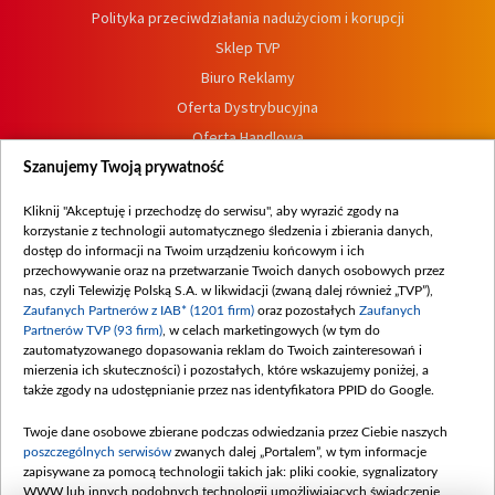
Polityka przeciwdziałania nadużyciom i korupcji
Sklep TVP
Biuro Reklamy
Oferta Dystrybucyjna
Oferta Handlowa
Dostępność
Szanujemy Twoją prywatność
Moje zgody
Kliknij "Akceptuję i przechodzę do serwisu", aby wyrazić zgody na
Procedura zgłoszeń wewnętrznych
korzystanie z technologii automatycznego śledzenia i zbierania danych,
dostęp do informacji na Twoim urządzeniu końcowym i ich
przechowywanie oraz na przetwarzanie Twoich danych osobowych przez
nas, czyli Telewizję Polską S.A. w likwidacji (zwaną dalej również „TVP”),
Zaufanych Partnerów z IAB* (1201 firm)
oraz pozostałych
Zaufanych
Partnerów TVP (93 firm)
, w celach marketingowych (w tym do
zautomatyzowanego dopasowania reklam do Twoich zainteresowań i
mierzenia ich skuteczności) i pozostałych, które wskazujemy poniżej, a
także zgody na udostępnianie przez nas identyfikatora PPID do Google.
Twoje dane osobowe zbierane podczas odwiedzania przez Ciebie naszych
poszczególnych serwisów
zwanych dalej „Portalem”, w tym informacje
zapisywane za pomocą technologii takich jak: pliki cookie, sygnalizatory
WWW lub innych podobnych technologii umożliwiających świadczenie