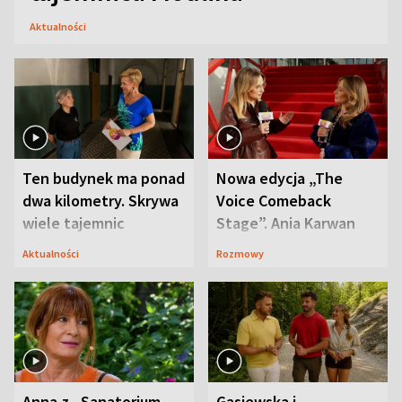
Aktualności
Ten budynek ma ponad
Nowa edycja „The
dwa kilometry. Skrywa
Voice Comeback
wiele tajemnic
Stage”. Ania Karwan
zapowiada
Aktualności
Rozmowy
niespodzianki
Anna z „Sanatorium
Gąsiewska i