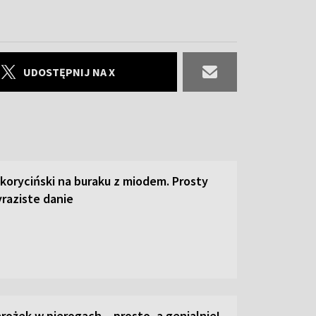
UDOSTĘPNIJ NA X
 koryciński na buraku z miodem. Prosty
raziste danie
ożek w pierogach – prosto, a genialnie!