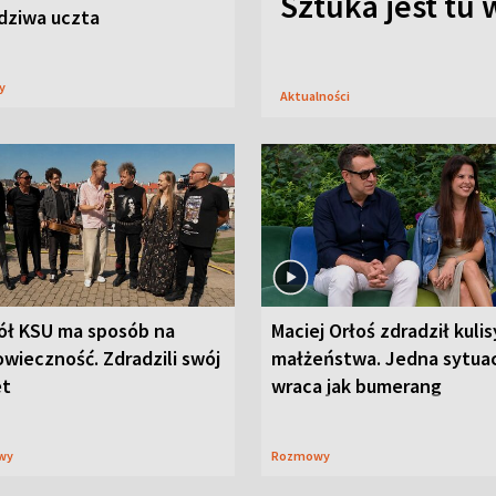
Sztuka jest tu
dziwa uczta
sy
Aktualności
ół KSU ma sposób na
Maciej Orłoś zdradził kulis
wieczność. Zdradzili swój
małżeństwa. Jedna sytua
et
wraca jak bumerang
wy
Rozmowy