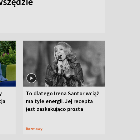
 wszędzie
y
To dlatego Irena Santor wciąż
cja
ma tyle energii. Jej recepta
jest zaskakująco prosta
Rozmowy