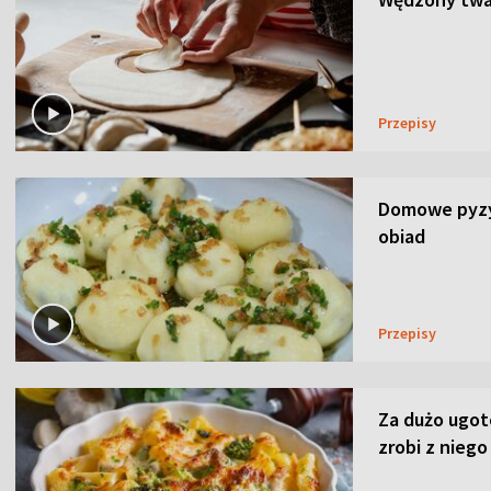
Przepisy
Domowe pyzy 
obiad
Przepisy
Za dużo ugo
zrobi z niego