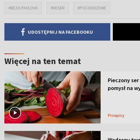
#BEZA PAVLOVA
#DESER
#POCHODZENIE
UDOSTĘPNIJ NA FACEBOOKU
Więcej na ten temat
Pieczony ser
pomysł na wy
Przepisy
Wędzony twar