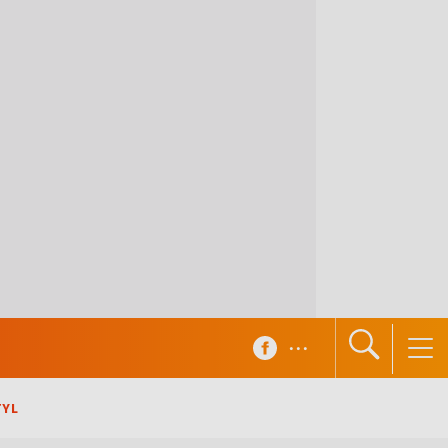
...
TYL