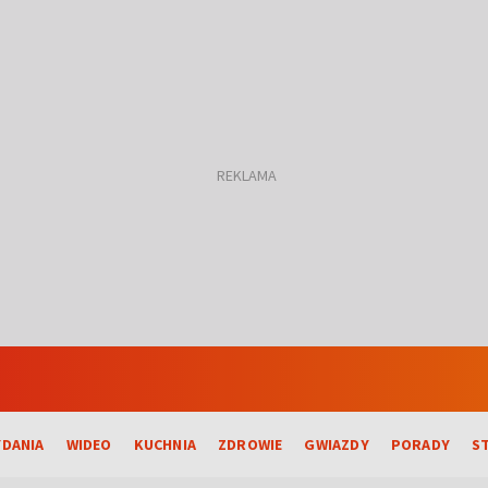
DANIA
WIDEO
KUCHNIA
ZDROWIE
GWIAZDY
PORADY
S