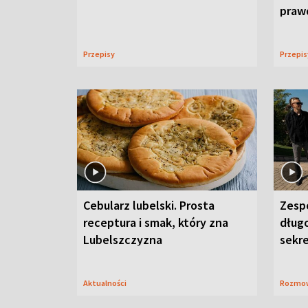
praw
Przepisy
Przepi
Cebularz lubelski. Prosta
Zesp
receptura i smak, który zna
długo
Lubelszczyzna
sekr
Aktualności
Rozmo