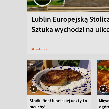
Lublin Europejską Stolic
Sztuka wychodzi na ulic
Aktualności
Słodki finał lubelskiej uczty to
Mięso
racuchy!
ogór