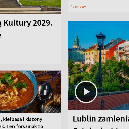
Rozmowy
ą Kultury 2029.
e
Lublin zamienia
, kiełbasa i kiszony
ek. Ten forszmak to