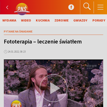
WYDANIA
WIDEO
KUCHNIA
ZDROWIE
GWIAZDY
PORADY
PYTANIE NA ŚNIADANIE
Fototerapia – leczenie światłem
24.01.2022, 08:23