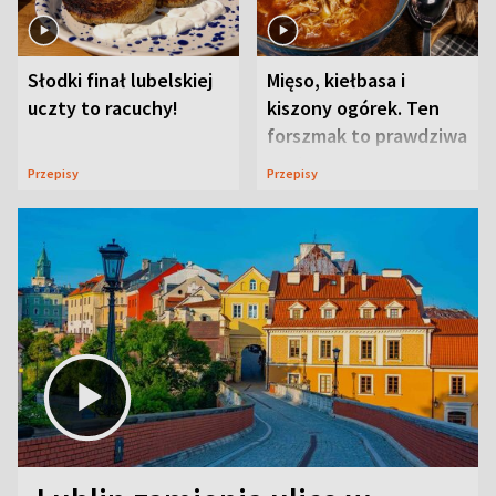
Słodki finał lubelskiej
Mięso, kiełbasa i
uczty to racuchy!
kiszony ogórek. Ten
forszmak to prawdziwa
uczta
Przepisy
Przepisy