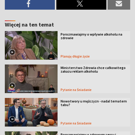
Więcej na ten temat
Porozmawiajmy o wpływie alkoholu na
zdrowie
Planuję długie życie
Ministerstwo Zdrowia chce całkowitego
zakazu reklam alkoholu
Pytanie na Śniadanie
Nowotwory u mężczyzn - nadal tematem
tabu?
Pytanie na Śniadanie
Porozmawiajmy o zdrowym sercu i