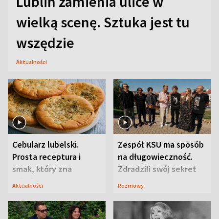
Lublin zamienia ulice w
wielką scenę. Sztuka jest tu
wszędzie
Aktualności
Cebularz lubelski.
Zespół KSU ma sposób
Prosta receptura i
na długowieczność.
smak, który zna
Zdradzili swój sekret
Lubelszczyzna
Aktualności
Rozmowy