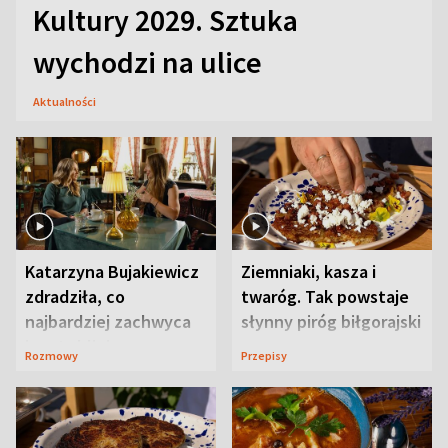
Kultury 2029. Sztuka
wychodzi na ulice
Aktualności
Katarzyna Bujakiewicz
Ziemniaki, kasza i
zdradziła, co
twaróg. Tak powstaje
najbardziej zachwyca
słynny piróg biłgorajski
ją w Lublinie
Rozmowy
Przepisy