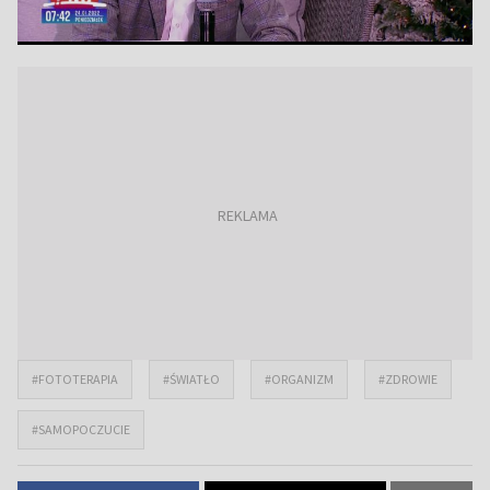
#FOTOTERAPIA
#ŚWIATŁO
#ORGANIZM
#ZDROWIE
#SAMOPOCZUCIE