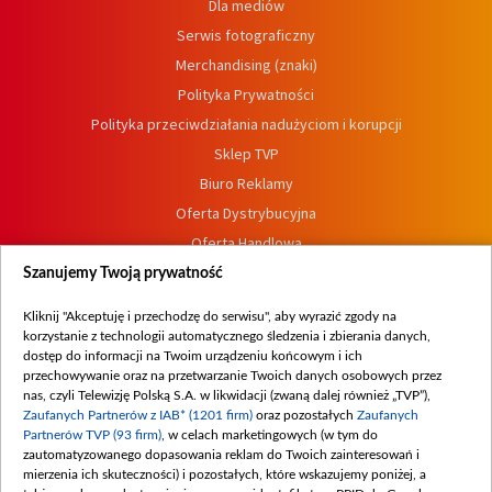
Dla mediów
Serwis fotograficzny
Merchandising (znaki)
Polityka Prywatności
Polityka przeciwdziałania nadużyciom i korupcji
Sklep TVP
Biuro Reklamy
Oferta Dystrybucyjna
Oferta Handlowa
Dostępność
Szanujemy Twoją prywatność
Moje zgody
Kliknij "Akceptuję i przechodzę do serwisu", aby wyrazić zgody na
Procedura zgłoszeń wewnętrznych
korzystanie z technologii automatycznego śledzenia i zbierania danych,
dostęp do informacji na Twoim urządzeniu końcowym i ich
przechowywanie oraz na przetwarzanie Twoich danych osobowych przez
nas, czyli Telewizję Polską S.A. w likwidacji (zwaną dalej również „TVP”),
Zaufanych Partnerów z IAB* (1201 firm)
oraz pozostałych
Zaufanych
Partnerów TVP (93 firm)
, w celach marketingowych (w tym do
zautomatyzowanego dopasowania reklam do Twoich zainteresowań i
mierzenia ich skuteczności) i pozostałych, które wskazujemy poniżej, a