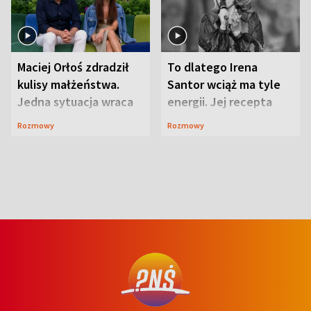
Maciej Orłoś zdradził
To dlatego Irena
kulisy małżeństwa.
Santor wciąż ma tyle
Jedna sytuacja wraca
energii. Jej recepta
jak bumerang
jest zaskakująco
Rozmowy
Rozmowy
prosta