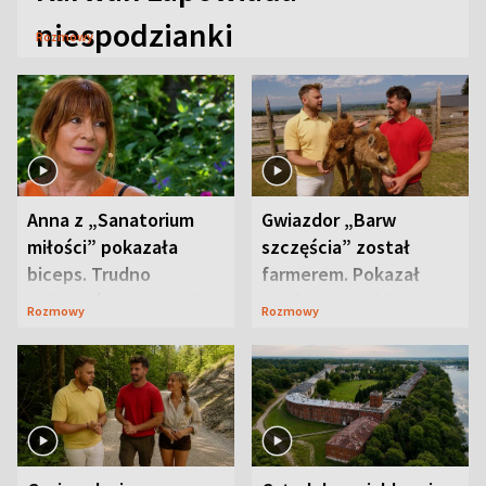
niespodzianki
Rozmowy
Anna z „Sanatorium
Gwiazdor „Barw
miłości” pokazała
szczęścia” został
biceps. Trudno
farmerem. Pokazał
uwierzyć, co przeszła
swoje niezwykłe
Rozmowy
Rozmowy
wcześniej
ranczo