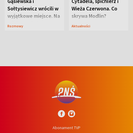
Gąsiewska i
Cytadela, spichlerz i
Sołtysiewicz wrócili w
Wieża Czerwona. Co
wyjątkowe miejsce. Na
skrywa Modlin?
szlaku czekał
Rozmowy
Aktualności
niedźwiedź
Abonament TVP