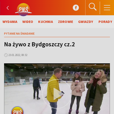
WYDANIA
WIDEO
KUCHNIA
ZDROWIE
GWIAZDY
PORADY
PYTANIE NA ŚNIADANIE
Na żywo z Bydgoszczy cz.2
23.01.2022, 08:32