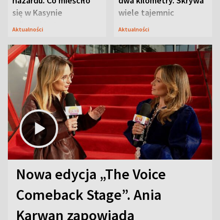
hazardu. Co mieściło
dwa kilometry. Skrywa
się w Kasynie
wiele tajemnic
Oficerskim?
Aktualności
Aktualności
Nowa edycja „The Voice
Comeback Stage”. Ania
Karwan zapowiada