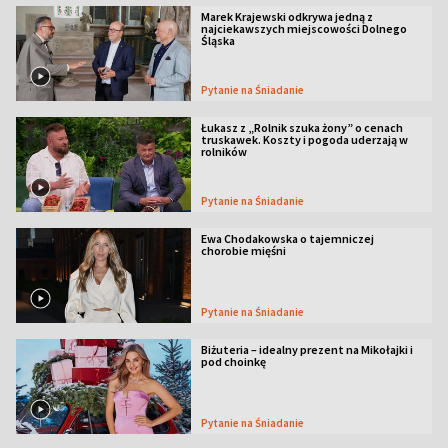
Marek Krajewski odkrywa jedną z
najciekawszych miejscowości Dolnego
Śląska
Pytanie na Śniadanie
Łukasz z „Rolnik szuka żony” o cenach
truskawek. Koszty i pogoda uderzają w
rolników
Pytanie na Śniadanie
Ewa Chodakowska o tajemniczej
chorobie mięśni
Pytanie na Śniadanie
Biżuteria – idealny prezent na Mikołajki i
pod choinkę
Pytanie na Śniadanie