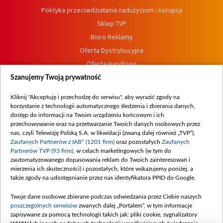
Polityka przeciwdziałania nadużyciom i korupcji
Sklep TVP
Biuro Reklamy
Oferta Dystrybucyjna
Oferta Handlowa
Dostępność
Szanujemy Twoją prywatność
Moje zgody
Kliknij "Akceptuję i przechodzę do serwisu", aby wyrazić zgody na
Procedura zgłoszeń wewnętrznych
korzystanie z technologii automatycznego śledzenia i zbierania danych,
dostęp do informacji na Twoim urządzeniu końcowym i ich
przechowywanie oraz na przetwarzanie Twoich danych osobowych przez
nas, czyli Telewizję Polską S.A. w likwidacji (zwaną dalej również „TVP”),
Zaufanych Partnerów z IAB* (1201 firm)
oraz pozostałych
Zaufanych
Partnerów TVP (93 firm)
, w celach marketingowych (w tym do
zautomatyzowanego dopasowania reklam do Twoich zainteresowań i
mierzenia ich skuteczności) i pozostałych, które wskazujemy poniżej, a
także zgody na udostępnianie przez nas identyfikatora PPID do Google.
Twoje dane osobowe zbierane podczas odwiedzania przez Ciebie naszych
poszczególnych serwisów
zwanych dalej „Portalem”, w tym informacje
zapisywane za pomocą technologii takich jak: pliki cookie, sygnalizatory