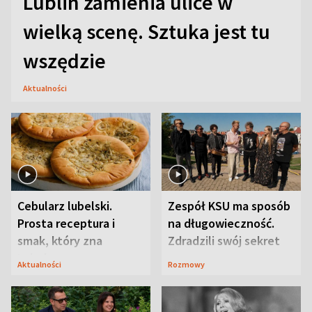
Lublin zamienia ulice w
wielką scenę. Sztuka jest tu
wszędzie
Aktualności
Cebularz lubelski.
Zespół KSU ma sposób
Prosta receptura i
na długowieczność.
smak, który zna
Zdradzili swój sekret
Lubelszczyzna
Aktualności
Rozmowy