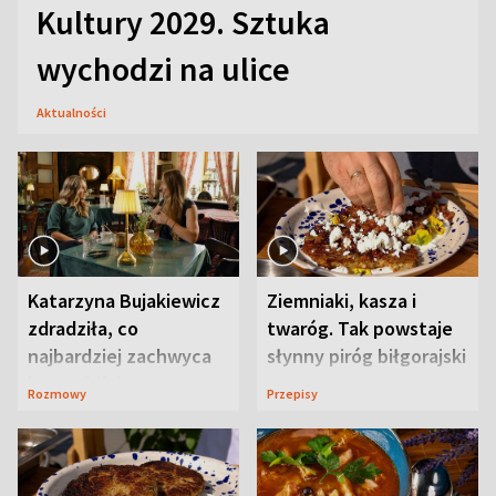
Kultury 2029. Sztuka
wychodzi na ulice
Aktualności
Katarzyna Bujakiewicz
Ziemniaki, kasza i
zdradziła, co
twaróg. Tak powstaje
najbardziej zachwyca
słynny piróg biłgorajski
ją w Lublinie
Rozmowy
Przepisy