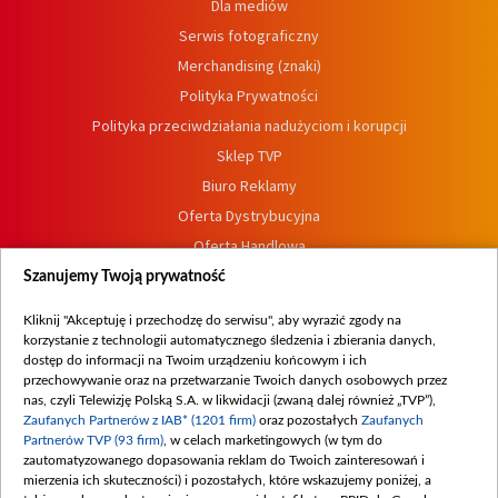
Dla mediów
Serwis fotograficzny
Merchandising (znaki)
Polityka Prywatności
Polityka przeciwdziałania nadużyciom i korupcji
Sklep TVP
Biuro Reklamy
Oferta Dystrybucyjna
Oferta Handlowa
Dostępność
Szanujemy Twoją prywatność
Moje zgody
Kliknij "Akceptuję i przechodzę do serwisu", aby wyrazić zgody na
Procedura zgłoszeń wewnętrznych
korzystanie z technologii automatycznego śledzenia i zbierania danych,
dostęp do informacji na Twoim urządzeniu końcowym i ich
przechowywanie oraz na przetwarzanie Twoich danych osobowych przez
nas, czyli Telewizję Polską S.A. w likwidacji (zwaną dalej również „TVP”),
Zaufanych Partnerów z IAB* (1201 firm)
oraz pozostałych
Zaufanych
Partnerów TVP (93 firm)
, w celach marketingowych (w tym do
zautomatyzowanego dopasowania reklam do Twoich zainteresowań i
mierzenia ich skuteczności) i pozostałych, które wskazujemy poniżej, a