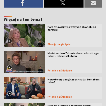
Więcej na ten temat
Porozmawiajmy o wpływie alkoholu na
zdrowie
Planuję długie życie
Ministerstwo Zdrowia chce całkowitego
zakazu reklam alkoholu
Pytanie na Śniadanie
Nowotwory u mężczyzn - nadal tematem
tabu?
Pytanie na Śniadanie
Porozmawiajmy o zdrowym sercu i