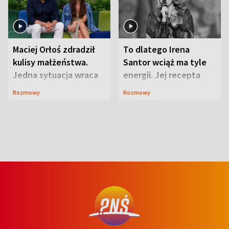
Maciej Orłoś zdradził
To dlatego Irena
kulisy małżeństwa.
Santor wciąż ma tyle
Jedna sytuacja wraca
energii. Jej recepta
jak bumerang
jest zaskakująco
Rozmowy
Rozmowy
prosta