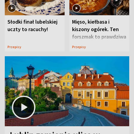
Słodki finał lubelskiej
Mięso, kiełbasa i
uczty to racuchy!
kiszony ogórek. Ten
forszmak to prawdziwa
uczta
Przepisy
Przepisy