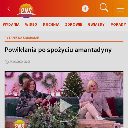
WYDANIA
WIDEO
KUCHNIA
ZDROWIE
GWIAZDY
PORADY
PYTANIE NA ŚNIADANIE
Powikłania po spożyciu amantadyny
23.01.2022, 08:28