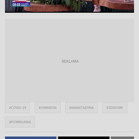
#COVID-19
#OMIKRON
#AMANTADYNA
#ZDROWIE
#POWIKŁANIA