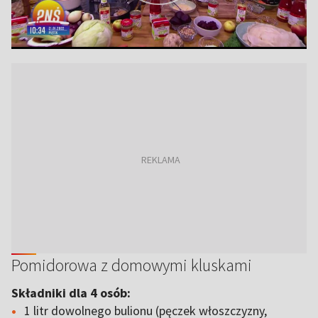
Pomidorowa z domowymi kluskami
Składniki dla 4 osób:
1 litr dowolnego bulionu (pęczek włoszczyzny,