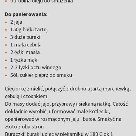
odrobina oleju do smażenia
Do panierowania:
2 jaja
150g bułki tartej
3 duże buraki
1 mała cebula
2 łyżki masła
1 łyżka mąki
2-3 łyżki octu winnego
Sól, cukier pieprz do smaku
Cieciorkę zmielić, połączyć z drobno utartą marchewką,
cebulą i czosnkiem.
Do masy dodać jajo, przyprawy i siekaną natkę. Całość
dokładnie wyrobić, uformować małe kotleciki,
opanierować w rozmąconym jaju i bułce. Smażyć na
złoto z obu stron
Buraczki: buraki upiec w piekarniku w 180 C ok 1