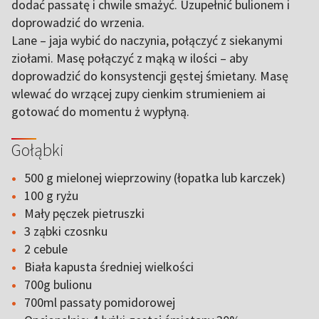
dodać passatę i chwile smażyć. Uzupełnić bulionem i
doprowadzić do wrzenia.
Lane – jaja wybić do naczynia, połączyć z siekanymi
ziołami. Masę połączyć z mąką w ilości – aby
doprowadzić do konsystencji gęstej śmietany. Masę
wlewać do wrzącej zupy cienkim strumieniem ai
gotować do momentu ż wypłyną.
Gołąbki
500 g mielonej wieprzowiny (łopatka lub karczek)
100 g ryżu
Mały pęczek pietruszki
3 ząbki czosnku
2 cebule
Biała kapusta średniej wielkości
700g bulionu
700ml passaty pomidorowej