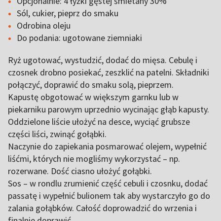
Opcjonalnie: 4 łyżki gęstej śmietany 30%
Sól, cukier, pieprz do smaku
Odrobina oleju
Do podania: ugotowane ziemniaki
Ryż ugotować, wystudzić, dodać do mięsa. Cebulę i
czosnek drobno posiekać, zeszklić na patelni. Składniki
połączyć, doprawić do smaku solą, pieprzem.
Kapustę obgotować w większym garnku lub w
piekarniku parowym uprzednio wycinając głąb kapusty.
Oddzielone liście ułożyć na desce, wyciąć grubsze
części liści, zwinąć gołąbki.
Naczynie do zapiekania posmarować olejem, wypełnić
liśćmi, których nie mogliśmy wykorzystać – np.
rozerwane. Dość ciasno ułożyć gołąbki.
Sos – w rondlu zrumienić część cebuli i czosnku, dodać
passatę i wypełnić bulionem tak aby wystarczyło go do
zalania gołąbków. Całość doprowadzić do wrzenia i
finalnie doprawić.