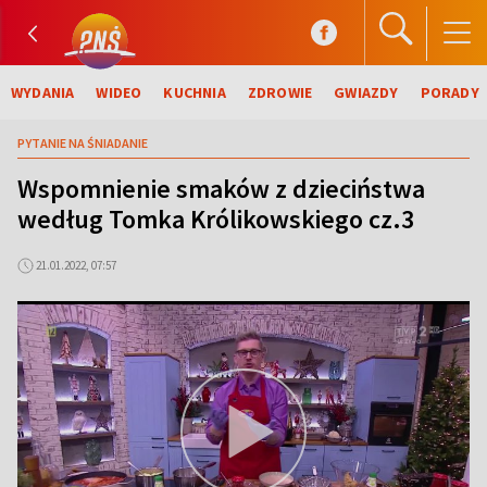
WYDANIA
WIDEO
KUCHNIA
ZDROWIE
GWIAZDY
PORADY
PYTANIE NA ŚNIADANIE
Wspomnienie smaków z dzieciństwa
według Tomka Królikowskiego cz.3
21.01.2022, 07:57