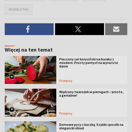
#SZARLOTKA
Więcej na ten temat
Pieczony ser koryciński na buraku z
miodem. Prosty pomysł na wyraziste
danie
Przepisy
Wędzony twarożek w pierogach – prosto,
a genialnie!
Przepisy
Domowe pyzy z kaczką. Szybki sposób na
elegancki obiad