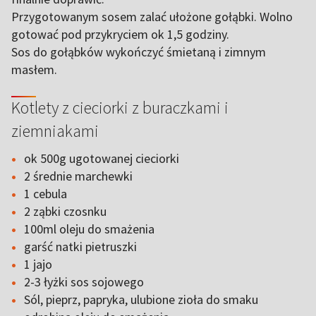
Przygotowanym sosem zalać ułożone gołąbki. Wolno
gotować pod przykryciem ok 1,5 godziny.
Sos do gołąbków wykończyć śmietaną i zimnym
masłem.
Kotlety z cieciorki z buraczkami i
ziemniakami
ok 500g ugotowanej cieciorki
2 średnie marchewki
1 cebula
2 ząbki czosnku
100ml oleju do smażenia
garść natki pietruszki
1 jajo
2-3 łyżki sos sojowego
Sól, pieprz, papryka, ulubione zioła do smaku