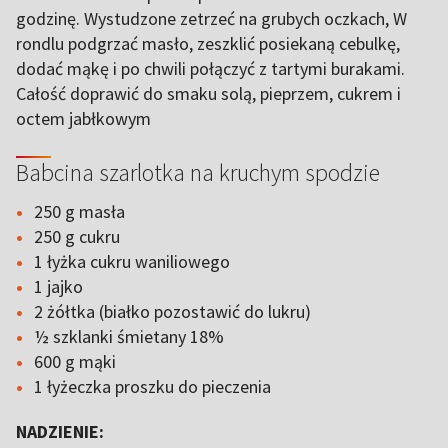
godzinę. Wystudzone zetrzeć na grubych oczkach, W
rondlu podgrzać masło, zeszklić posiekaną cebulkę,
dodać mąkę i po chwili połączyć z tartymi burakami.
Całość doprawić do smaku solą, pieprzem, cukrem i
octem jabłkowym
Babcina szarlotka na kruchym spodzie
250 g masła
250 g cukru
1 łyżka cukru waniliowego
1 jajko
2 żółtka (białko pozostawić do lukru)
½ szklanki śmietany 18%
600 g mąki
1 łyżeczka proszku do pieczenia
NADZIENIE: