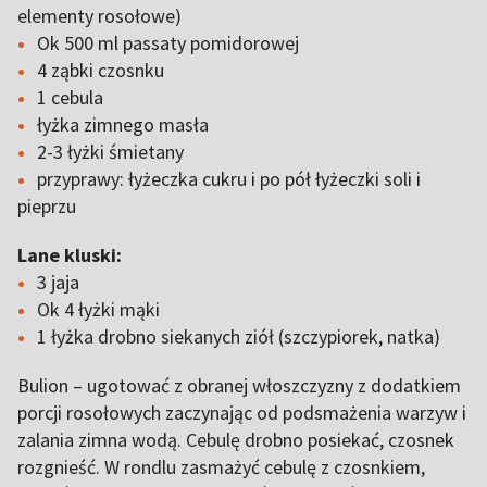
elementy rosołowe)
Ok 500 ml passaty pomidorowej
4 ząbki czosnku
1 cebula
łyżka zimnego masła
2-3 łyżki śmietany
przyprawy: łyżeczka cukru i po pół łyżeczki soli i
pieprzu
Lane kluski:
3 jaja
Ok 4 łyżki mąki
1 łyżka drobno siekanych ziół (szczypiorek, natka)
Bulion – ugotować z obranej włoszczyzny z dodatkiem
porcji rosołowych zaczynając od podsmażenia warzyw i
zalania zimna wodą. Cebulę drobno posiekać, czosnek
rozgnieść. W rondlu zasmażyć cebulę z czosnkiem,