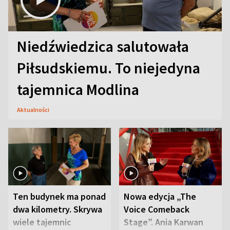
Niedźwiedzica salutowała
Piłsudskiemu. To niejedyna
tajemnica Modlina
Aktualności
Ten budynek ma ponad
Nowa edycja „The
dwa kilometry. Skrywa
Voice Comeback
wiele tajemnic
Stage”. Ania Karwan