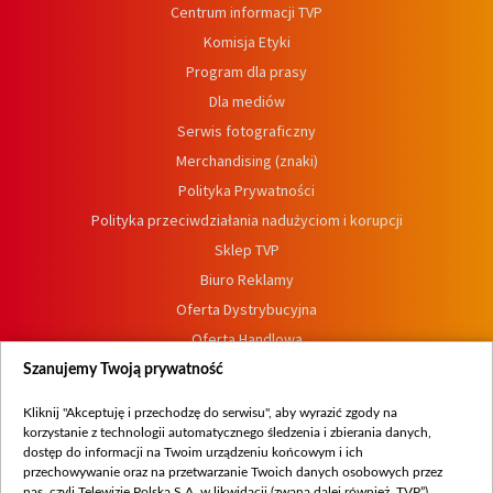
Centrum informacji TVP
Komisja Etyki
Program dla prasy
Dla mediów
Serwis fotograficzny
Merchandising (znaki)
Polityka Prywatności
Polityka przeciwdziałania nadużyciom i korupcji
Sklep TVP
Biuro Reklamy
Oferta Dystrybucyjna
Oferta Handlowa
Dostępność
Szanujemy Twoją prywatność
Moje zgody
Kliknij "Akceptuję i przechodzę do serwisu", aby wyrazić zgody na
Procedura zgłoszeń wewnętrznych
korzystanie z technologii automatycznego śledzenia i zbierania danych,
dostęp do informacji na Twoim urządzeniu końcowym i ich
przechowywanie oraz na przetwarzanie Twoich danych osobowych przez
nas, czyli Telewizję Polską S.A. w likwidacji (zwaną dalej również „TVP”),