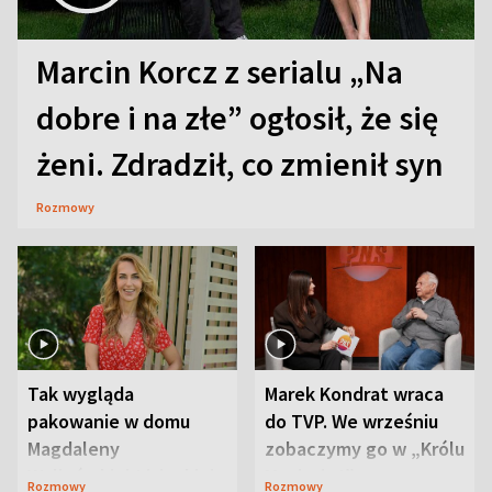
Marcin Korcz z serialu „Na
dobre i na złe” ogłosił, że się
żeni. Zdradził, co zmienił syn
Rozmowy
Tak wygląda
Marek Kondrat wraca
pakowanie w domu
do TVP. We wrześniu
Magdaleny
zobaczymy go w „Królu
Waligórskiej-Lisieckiej.
Maciusiu I”
Rozmowy
Rozmowy