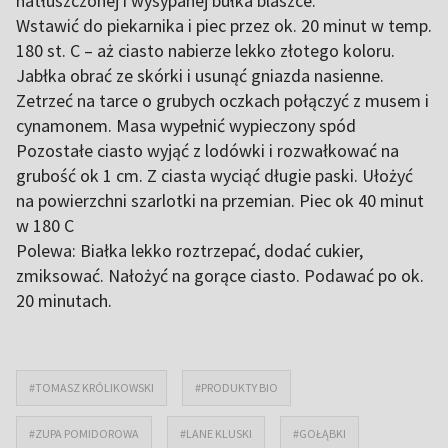
natłuszczonej i wysypanej bułka blaszce.
Wstawić do piekarnika i piec przez ok. 20 minut w temp.
180 st. C – aż ciasto nabierze lekko złotego koloru.
Jabłka obrać ze skórki i usunąć gniazda nasienne.
Zetrzeć na tarce o grubych oczkach połączyć z musem i
cynamonem. Masa wypełnić wypieczony spód
Pozostałe ciasto wyjąć z lodówki i rozwałkować na
grubość ok 1 cm. Z ciasta wyciąć długie paski. Ułożyć
na powierzchni szarlotki na przemian. Piec ok 40 minut
w 180 C
Polewa: Białka lekko roztrzepać, dodać cukier,
zmiksować. Nałożyć na gorące ciasto. Podawać po ok.
20 minutach.
#TOMASZ KRÓLIKOWSKI
#PRODUKTY BIO
#ZUPA POMIDOROWA
#LANE KLUSKI
#GOŁĄBKI