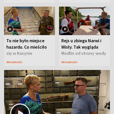
Mąż nie odpuszcza
To nie było miejsce
Rejs u zbiegu Narwi i
hazardu. Co mieściło
Wisły. Tak wygląda
się w Kasynie
Modlin od strony wody
Oficerskim?
Aktualności
Aktualności