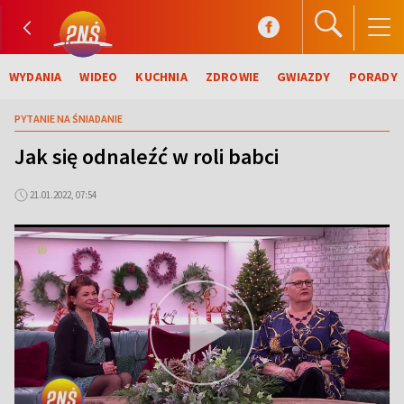
WYDANIA
WIDEO
KUCHNIA
ZDROWIE
GWIAZDY
PORADY
PYTANIE NA ŚNIADANIE
Jak się odnaleźć w roli babci
21.01.2022, 07:54