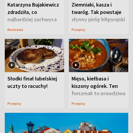
Katarzyna Bujakiewicz
Ziemniaki, kasza i
zdradziła, co
twaróg. Tak powstaje
najbardziej zachwyca
słynny piróg biłgorajski
ją w Lublinie
Rozmowy
Przepisy
Słodki finał lubelskiej
Mięso, kiełbasa i
uczty to racuchy!
kiszony ogórek. Ten
forszmak to prawdziwa
uczta
Przepisy
Przepisy