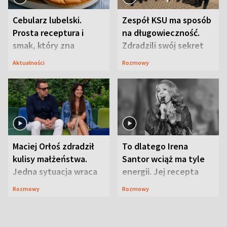
Cebularz lubelski.
Zespół KSU ma sposób
Prosta receptura i
na długowieczność.
smak, który zna
Zdradzili swój sekret
Lubelszczyzna
Aktualności
Rozmowy
Maciej Orłoś zdradził
To dlatego Irena
kulisy małżeństwa.
Santor wciąż ma tyle
Jedna sytuacja wraca
energii. Jej recepta
jak bumerang
jest zaskakująco
Rozmowy
Rozmowy
prosta