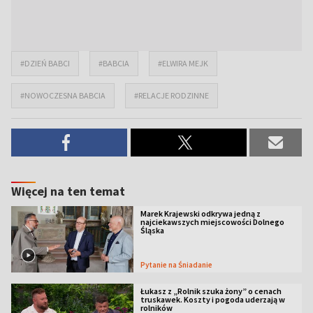
#DZIEŃ BABCI
#BABCIA
#ELWIRA MEJK
#NOWOCZESNA BABCIA
#RELACJE RODZINNE
Więcej na ten temat
Marek Krajewski odkrywa jedną z
najciekawszych miejscowości Dolnego
Śląska
Pytanie na Śniadanie
Łukasz z „Rolnik szuka żony” o cenach
truskawek. Koszty i pogoda uderzają w
rolników