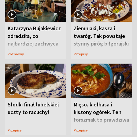
Katarzyna Bujakiewicz
Ziemniaki, kasza i
zdradziła, co
twaróg. Tak powstaje
najbardziej zachwyca
słynny piróg biłgorajski
ją w Lublinie
Rozmowy
Przepisy
Słodki finał lubelskiej
Mięso, kiełbasa i
uczty to racuchy!
kiszony ogórek. Ten
forszmak to prawdziwa
uczta
Przepisy
Przepisy