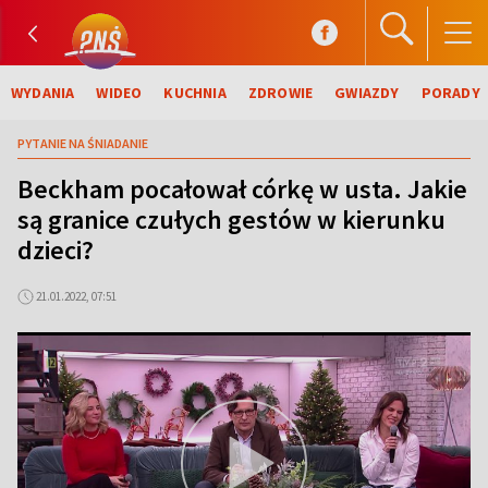
WYDANIA
WIDEO
KUCHNIA
ZDROWIE
GWIAZDY
PORADY
PYTANIE NA ŚNIADANIE
Beckham pocałował córkę w usta. Jakie
są granice czułych gestów w kierunku
dzieci?
21.01.2022, 07:51