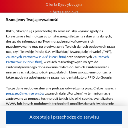
Oferta Dystrybucyjna
Oferta Handlowa
Dostępność
Szanujemy Twoją prywatność
Moje zgody
Kliknij "Akceptuję i przechodzę do serwisu", aby wyrazić zgody na
Procedura zgłoszeń wewnętrznych
korzystanie z technologii automatycznego śledzenia i zbierania danych,
dostęp do informacji na Twoim urządzeniu końcowym i ich
przechowywanie oraz na przetwarzanie Twoich danych osobowych przez
nas, czyli Telewizję Polską S.A. w likwidacji (zwaną dalej również „TVP”),
Zaufanych Partnerów z IAB* (1201 firm)
oraz pozostałych
Zaufanych
Partnerów TVP (93 firm)
, w celach marketingowych (w tym do
zautomatyzowanego dopasowania reklam do Twoich zainteresowań i
mierzenia ich skuteczności) i pozostałych, które wskazujemy poniżej, a
także zgody na udostępnianie przez nas identyfikatora PPID do Google.
Twoje dane osobowe zbierane podczas odwiedzania przez Ciebie naszych
poszczególnych serwisów
zwanych dalej „Portalem”, w tym informacje
zapisywane za pomocą technologii takich jak: pliki cookie, sygnalizatory
WWW lub innych podobnych technologii umożliwiających świadczenie
dopasowanych i bezpiecznych usług, personalizację treści oraz reklam,
udostępnianie funkcji mediów społecznościowych oraz analizowanie ruchu
Akceptuję i przechodzę do serwisu
w Internecie.