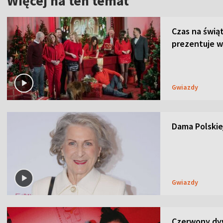
Więcej na ten temat
Czas na świą
prezentuje w
Gwiazdy
Dama Polskiej
Gwiazdy
Czerwony dyw