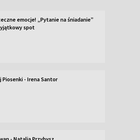
teczne emocje! „Pytanie na śniadanie”
yjątkowy spot
 Piosenki - Irena Santor
an - Natalia Przybysz