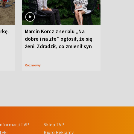
rkę.
Marcin Korcz z serialu „Na
dobre i na złe” ogłosił, że się
żeni. Zdradził, co zmienił syn
Rozmowy
nformacji TVP
Sklep TVP
tyki
Biuro Reklamy