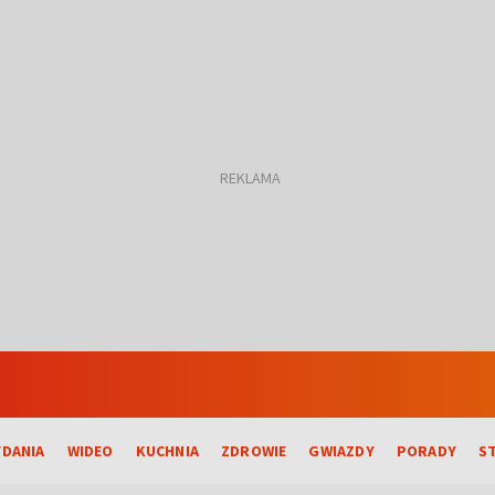
DANIA
WIDEO
KUCHNIA
ZDROWIE
GWIAZDY
PORADY
S