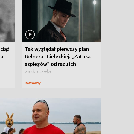
ciąż
Tak wyglądał pierwszy plan
ta
Gelnera i Cieleckiej. „Zatoka
szpiegów” od razu ich
zaskoczyła
Rozmowy