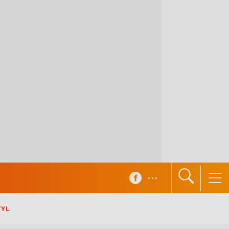
...
TYL