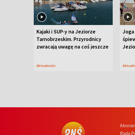
Kajaki i SUP-y na Jeziorze
Joga 
Tarnobrzeskim. Przyrodnicy
śpiew
zwracają uwagę na coś jeszcze
Jezi
Aktualności
Aktual
Abona
Rada 