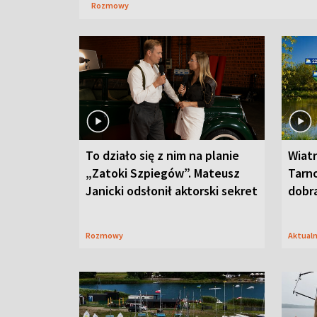
Rozmowy
To działo się z nim na planie
Wiat
„Zatoki Szpiegów”. Mateusz
Tarno
Janicki odsłonił aktorski sekret
dobr
Rozmowy
Aktual