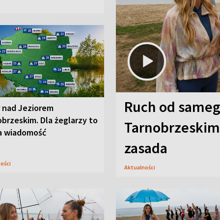
Ruch od sameg
r nad Jeziorem
brzeskim. Dla żeglarzy to
Tarnobrzeskim,
a wiadomość
zasada
ności
Aktualności