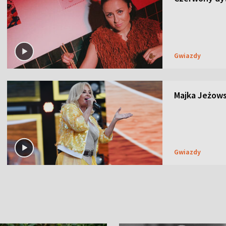
Gwiazdy
Majka Jeżows
Gwiazdy