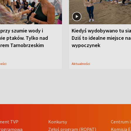
przy szumie wody i
Kiedyś wydobywano tu sia
ie ptaków. Tylko nad
Dziś to idealne miejsce na
orem Tarnobrzeskim
wypoczynek
ności
Aktualności
ment TVP
Konkursy
Centrum i
Programowa
Zgłoś program (ROPAT)
Komisja E