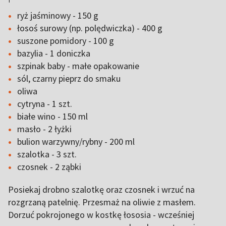
ryż jaśminowy - 150 g
łosoś surowy (np. polędwiczka) - 400 g
suszone pomidory - 100 g
bazylia - 1 doniczka
szpinak baby - małe opakowanie
sól, czarny pieprz do smaku
oliwa
cytryna - 1 szt.
białe wino - 150 ml
masło - 2 łyżki
bulion warzywny/rybny - 200 ml
szalotka - 3 szt.
czosnek - 2 ząbki
Posiekaj drobno szalotkę oraz czosnek i wrzuć na
rozgrzaną patelnię. Przesmaż na oliwie z masłem.
Dorzuć pokrojonego w kostkę łososia - wcześniej