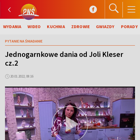
WYDANIA
WIDEO
KUCHNIA
ZDROWIE
GWIAZDY
PORADY
PYTANIE NA ŚNIADANIE
Jednogarnkowe dania od Joli Kleser
cz.2
20.01.2022, 08:16