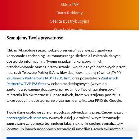
Sklep TVP
Biuro Reklamy
Oferta Dystrybucyjna
Oferta Handlowa
Dostępność
Szanujemy Twoją prywatność
Moje zgody
Kliknij "Akceptuję i przechodzę do serwisu", aby wyrazić zgody na
Procedura zgłoszeń wewnętrznych
korzystanie z technologii automatycznego śledzenia i zbierania danych,
dostęp do informacji na Twoim urządzeniu końcowym i ich
przechowywanie oraz na przetwarzanie Twoich danych osobowych przez
nas, czyli Telewizję Polską S.A. w likwidacji (zwaną dalej również „TVP”),
Zaufanych Partnerów z IAB* (1201 firm)
oraz pozostałych
Zaufanych
Partnerów TVP (93 firm)
, w celach marketingowych (w tym do
zautomatyzowanego dopasowania reklam do Twoich zainteresowań i
mierzenia ich skuteczności) i pozostałych, które wskazujemy poniżej, a
także zgody na udostępnianie przez nas identyfikatora PPID do Google.
Twoje dane osobowe zbierane podczas odwiedzania przez Ciebie naszych
poszczególnych serwisów
zwanych dalej „Portalem”, w tym informacje
zapisywane za pomocą technologii takich jak: pliki cookie, sygnalizatory
WWW lub innych podobnych technologii umożliwiających świadczenie
dopasowanych i bezpiecznych usług, personalizację treści oraz reklam,