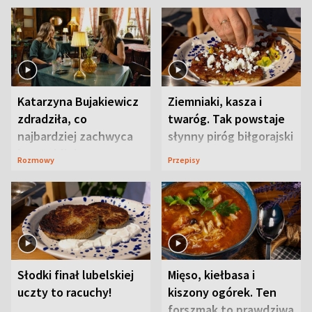
Katarzyna Bujakiewicz
Ziemniaki, kasza i
zdradziła, co
twaróg. Tak powstaje
najbardziej zachwyca
słynny piróg biłgorajski
ją w Lublinie
Rozmowy
Przepisy
Słodki finał lubelskiej
Mięso, kiełbasa i
uczty to racuchy!
kiszony ogórek. Ten
forszmak to prawdziwa