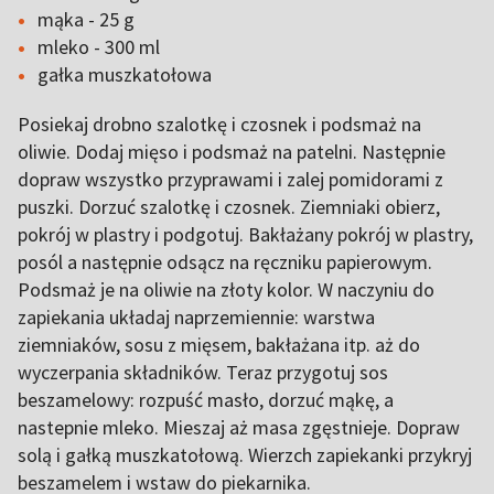
mąka - 25 g
mleko - 300 ml
gałka muszkatołowa
Posiekaj drobno szalotkę i czosnek i podsmaż na
oliwie. Dodaj mięso i podsmaż na patelni. Następnie
dopraw wszystko przyprawami i zalej pomidorami z
puszki. Dorzuć szalotkę i czosnek. Ziemniaki obierz,
pokrój w plastry i podgotuj. Bakłażany pokrój w plastry,
posól a następnie odsącz na ręczniku papierowym.
Podsmaż je na oliwie na złoty kolor. W naczyniu do
zapiekania układaj naprzemiennie: warstwa
ziemniaków, sosu z mięsem, bakłażana itp. aż do
wyczerpania składników. Teraz przygotuj sos
beszamelowy: rozpuść masło, dorzuć mąkę, a
nastepnie mleko. Mieszaj aż masa zgęstnieje. Dopraw
solą i gałką muszkatołową. Wierzch zapiekanki przykryj
beszamelem i wstaw do piekarnika.