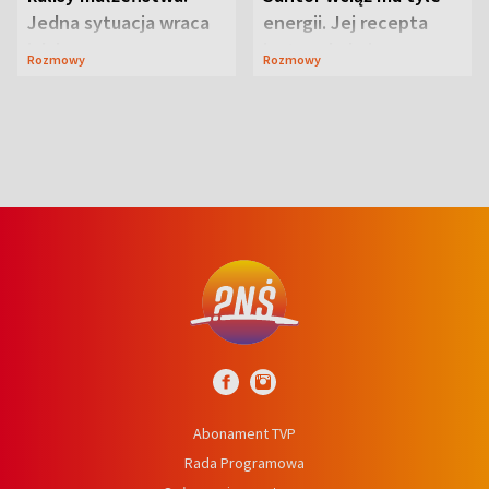
Jedna sytuacja wraca
energii. Jej recepta
jak bumerang
jest zaskakująco
Rozmowy
Rozmowy
prosta
Abonament TVP
Rada Programowa