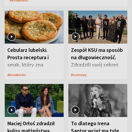
Aktualności
Cebularz lubelski.
Zespół KSU ma sposób
Prosta receptura i
na długowieczność.
smak, który zna
Zdradzili swój sekret
Lubelszczyzna
Aktualności
Rozmowy
Maciej Orłoś zdradził
To dlatego Irena
kulisy małżeństwa.
Santor wciąż ma tyle