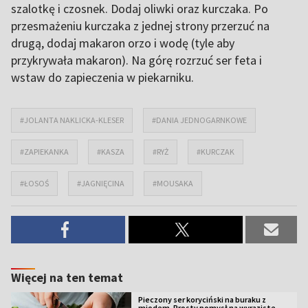
szalotkę i czosnek. Dodaj oliwki oraz kurczaka. Po
przesmażeniu kurczaka z jednej strony przerzuć na
drugą, dodaj makaron orzo i wodę (tyle aby
przykrywała makaron). Na górę rozrzuć ser feta i
wstaw do zapieczenia w piekarniku.
#JOLANTA NAKLICKA-KLESER
#DANIA JEDNOGARNKOWE
#ZAPIEKANKA
#KASZA
#RYŻ
#KURCZAK
#ŁOSOŚ
#JAGNIĘCINA
#MOUSAKA
Więcej na ten temat
Pieczony ser koryciński na buraku z
miodem. Prosty pomysł na wyraziste