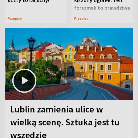
uczty to racuchy!
kiszony ogórek. Ten
forszmak to prawdziwa
uczta
Przepisy
Przepisy
Lublin zamienia ulice w
wielką scenę. Sztuka jest tu
wszędzie