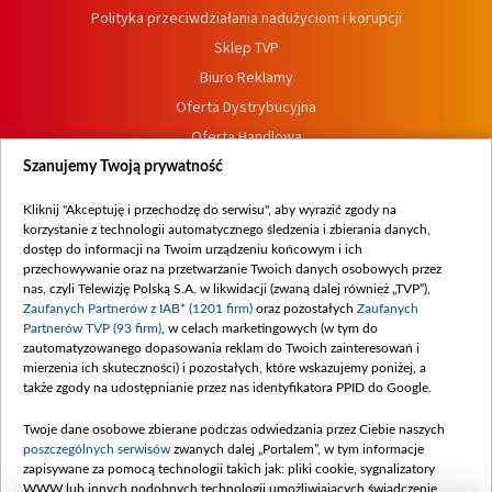
Polityka przeciwdziałania nadużyciom i korupcji
Sklep TVP
Biuro Reklamy
Oferta Dystrybucyjna
Oferta Handlowa
Dostępność
Szanujemy Twoją prywatność
Moje zgody
Kliknij "Akceptuję i przechodzę do serwisu", aby wyrazić zgody na
Procedura zgłoszeń wewnętrznych
korzystanie z technologii automatycznego śledzenia i zbierania danych,
dostęp do informacji na Twoim urządzeniu końcowym i ich
przechowywanie oraz na przetwarzanie Twoich danych osobowych przez
nas, czyli Telewizję Polską S.A. w likwidacji (zwaną dalej również „TVP”),
Zaufanych Partnerów z IAB* (1201 firm)
oraz pozostałych
Zaufanych
Partnerów TVP (93 firm)
, w celach marketingowych (w tym do
zautomatyzowanego dopasowania reklam do Twoich zainteresowań i
mierzenia ich skuteczności) i pozostałych, które wskazujemy poniżej, a
także zgody na udostępnianie przez nas identyfikatora PPID do Google.
Twoje dane osobowe zbierane podczas odwiedzania przez Ciebie naszych
poszczególnych serwisów
zwanych dalej „Portalem”, w tym informacje
zapisywane za pomocą technologii takich jak: pliki cookie, sygnalizatory
WWW lub innych podobnych technologii umożliwiających świadczenie