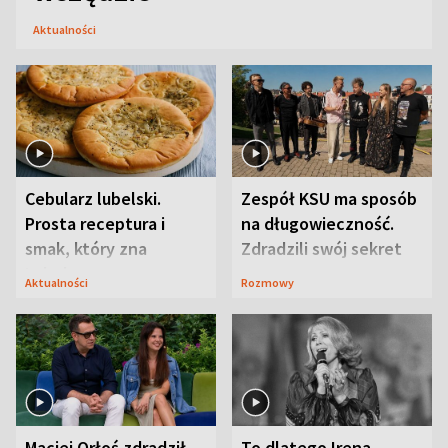
Aktualności
Cebularz lubelski.
Zespół KSU ma sposób
Prosta receptura i
na długowieczność.
smak, który zna
Zdradzili swój sekret
Lubelszczyzna
Aktualności
Rozmowy
Maciej Orłoś zdradził
To dlatego Irena