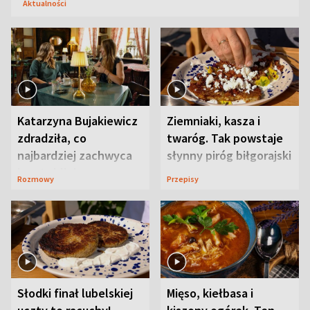
Aktualności
Katarzyna Bujakiewicz
Ziemniaki, kasza i
zdradziła, co
twaróg. Tak powstaje
najbardziej zachwyca
słynny piróg biłgorajski
ją w Lublinie
Rozmowy
Przepisy
Słodki finał lubelskiej
Mięso, kiełbasa i