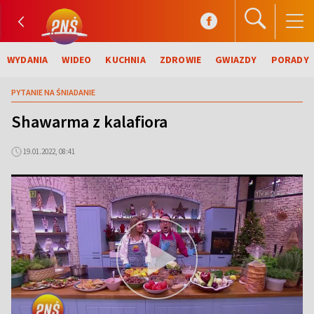
WYDANIA
WIDEO
KUCHNIA
ZDROWIE
GWIAZDY
PORADY
PYTANIE NA ŚNIADANIE
Shawarma z kalafiora
19.01.2022, 08:41