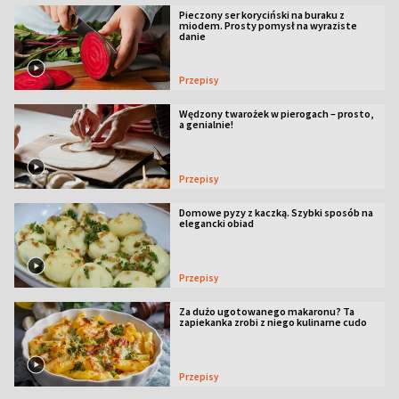
Pieczony ser koryciński na buraku z
miodem. Prosty pomysł na wyraziste
danie
Przepisy
Wędzony twarożek w pierogach – prosto,
a genialnie!
Przepisy
Domowe pyzy z kaczką. Szybki sposób na
elegancki obiad
Przepisy
Za dużo ugotowanego makaronu? Ta
zapiekanka zrobi z niego kulinarne cudo
Przepisy