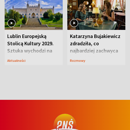
Lublin Europejską
Katarzyna Bujakiewicz
Stolicą Kultury 2029.
zdradziła, co
Sztuka wychodzi na
najbardziej zachwyca
ulice
ją w Lublinie
Aktualności
Rozmowy