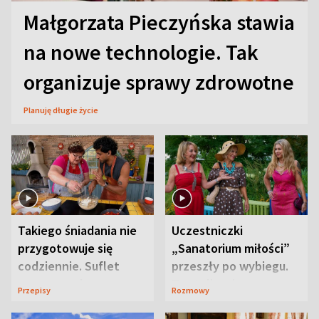
Małgorzata Pieczyńska stawia
na nowe technologie. Tak
organizuje sprawy zdrowotne
Planuję długie życie
Takiego śniadania nie
Uczestniczki
przygotowuje się
„Sanatorium miłości”
codziennie. Suflet
przeszły po wybiegu.
serowy zachwyca
Te stylizacje
Przepisy
Rozmowy
smakiem
przyciągały wzrok