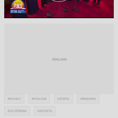
#ROLNICY
#PODLASIE
#ZESPÓŁ
#PANDEMIA
#SZCZEPIENIA
#ZACHĘTA