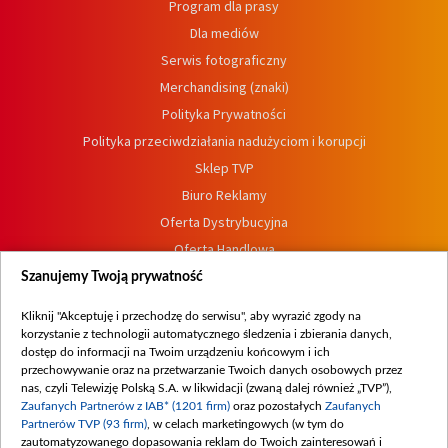
Program dla prasy
Dla mediów
Serwis fotograficzny
Merchandising (znaki)
Polityka Prywatności
Polityka przeciwdziałania nadużyciom i korupcji
Sklep TVP
Biuro Reklamy
Oferta Dystrybucyjna
Oferta Handlowa
Dostępność
Szanujemy Twoją prywatność
Moje zgody
Kliknij "Akceptuję i przechodzę do serwisu", aby wyrazić zgody na
Procedura zgłoszeń wewnętrznych
korzystanie z technologii automatycznego śledzenia i zbierania danych,
dostęp do informacji na Twoim urządzeniu końcowym i ich
przechowywanie oraz na przetwarzanie Twoich danych osobowych przez
nas, czyli Telewizję Polską S.A. w likwidacji (zwaną dalej również „TVP”),
Zaufanych Partnerów z IAB* (1201 firm)
oraz pozostałych
Zaufanych
Partnerów TVP (93 firm)
, w celach marketingowych (w tym do
zautomatyzowanego dopasowania reklam do Twoich zainteresowań i