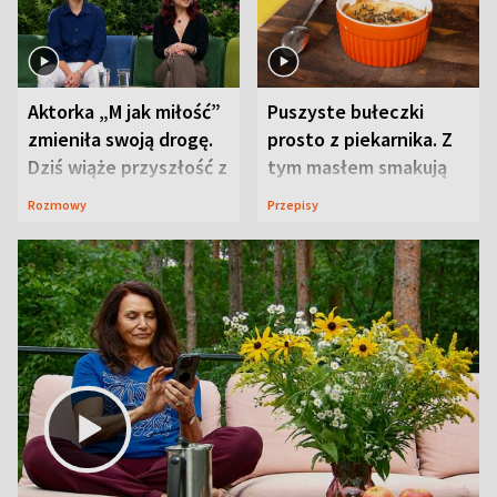
Aktorka „M jak miłość”
Puszyste bułeczki
zmieniła swoją drogę.
prosto z piekarnika. Z
Dziś wiąże przyszłość z
tym masłem smakują
neurobiologią
jeszcze lepiej
Rozmowy
Przepisy