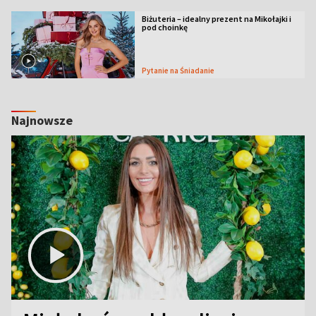
Biżuteria – idealny prezent na Mikołajki i
pod choinkę
Pytanie na Śniadanie
Najnowsze