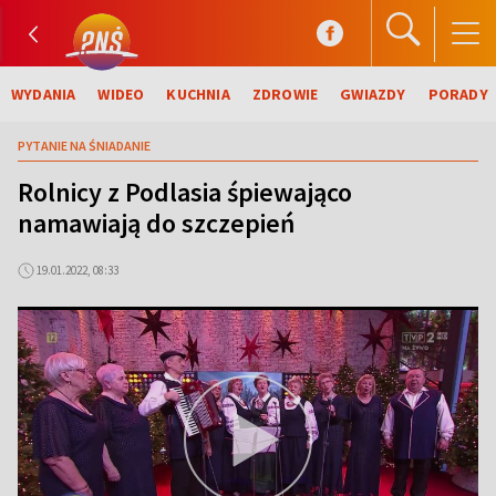
WYDANIA
WIDEO
KUCHNIA
ZDROWIE
GWIAZDY
PORADY
PYTANIE NA ŚNIADANIE
Rolnicy z Podlasia śpiewająco
namawiają do szczepień
19.01.2022, 08:33