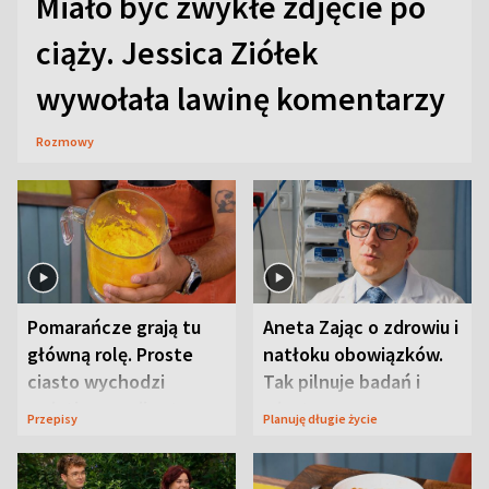
Miało być zwykłe zdjęcie po
ciąży. Jessica Ziółek
wywołała lawinę komentarzy
Rozmowy
Pomarańcze grają tu
Aneta Zając o zdrowiu i
główną rolę. Proste
natłoku obowiązków.
ciasto wychodzi
Tak pilnuje badań i
wyjątkowo wilgotne
wizyt
Przepisy
Planuję długie życie