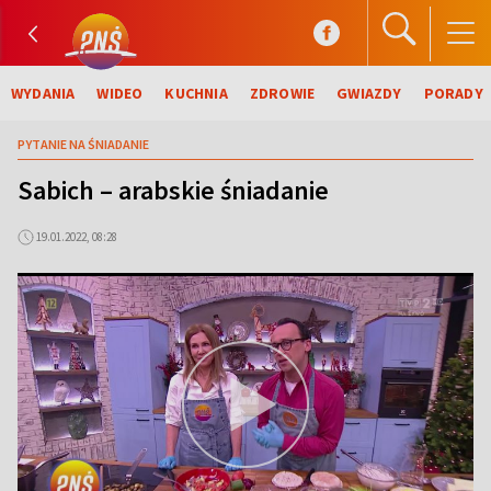
WYDANIA
WIDEO
KUCHNIA
ZDROWIE
GWIAZDY
PORADY
PYTANIE NA ŚNIADANIE
Sabich – arabskie śniadanie
19.01.2022, 08:28