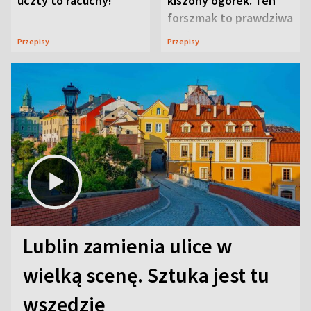
uczty to racuchy!
kiszony ogórek. Ten
forszmak to prawdziwa
uczta
Przepisy
Przepisy
Lublin zamienia ulice w
wielką scenę. Sztuka jest tu
wszędzie