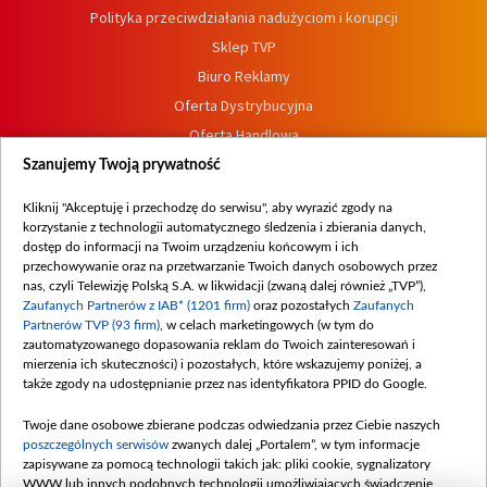
Polityka przeciwdziałania nadużyciom i korupcji
Sklep TVP
Biuro Reklamy
Oferta Dystrybucyjna
Oferta Handlowa
Dostępność
Szanujemy Twoją prywatność
Moje zgody
Kliknij "Akceptuję i przechodzę do serwisu", aby wyrazić zgody na
Procedura zgłoszeń wewnętrznych
korzystanie z technologii automatycznego śledzenia i zbierania danych,
dostęp do informacji na Twoim urządzeniu końcowym i ich
przechowywanie oraz na przetwarzanie Twoich danych osobowych przez
nas, czyli Telewizję Polską S.A. w likwidacji (zwaną dalej również „TVP”),
Zaufanych Partnerów z IAB* (1201 firm)
oraz pozostałych
Zaufanych
Partnerów TVP (93 firm)
, w celach marketingowych (w tym do
zautomatyzowanego dopasowania reklam do Twoich zainteresowań i
mierzenia ich skuteczności) i pozostałych, które wskazujemy poniżej, a
także zgody na udostępnianie przez nas identyfikatora PPID do Google.
Twoje dane osobowe zbierane podczas odwiedzania przez Ciebie naszych
poszczególnych serwisów
zwanych dalej „Portalem”, w tym informacje
zapisywane za pomocą technologii takich jak: pliki cookie, sygnalizatory
WWW lub innych podobnych technologii umożliwiających świadczenie