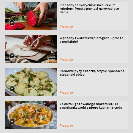
Pieczony ser koryciński na buraku z
miodem. Prosty pomysł na wyraziste
danie
Przepisy
Wędzony twarożek w pierogach – prosto,
a genialnie!
Przepisy
Domowe pyzy z kaczką. Szybki sposób na
elegancki obiad
Przepisy
Za dużo ugotowanego makaronu? Ta
zapiekanka zrobi z niego kulinarne cudo
Przepisy