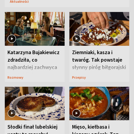
Aktualności
Katarzyna Bujakiewicz
Ziemniaki, kasza i
zdradziła, co
twaróg. Tak powstaje
najbardziej zachwyca
słynny piróg biłgorajski
ją w Lublinie
Rozmowy
Przepisy
Słodki finał lubelskiej
Mięso, kiełbasa i