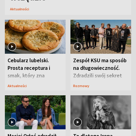
Aktualności
Cebularz lubelski.
Zespół KSU ma sposób
Prosta receptura i
na długowieczność.
smak, który zna
Zdradzili swój sekret
Lubelszczyzna
Aktualności
Rozmowy
Maciej Orłoś zdradził
To dlatego Irena