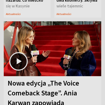
hazardu. Co mieściło
dwa kilometry. Skrywa
się w Kasynie
wiele tajemnic
Oficerskim?
Aktualności
Aktualności
Nowa edycja „The Voice
Comeback Stage”. Ania
Karwan zapowiada