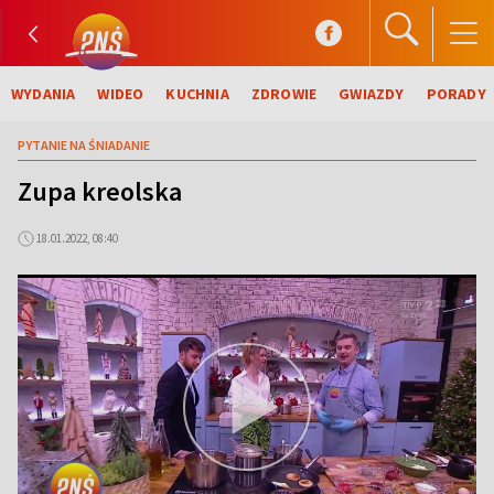
WYDANIA
WIDEO
KUCHNIA
ZDROWIE
GWIAZDY
PORADY
PYTANIE NA ŚNIADANIE
Zupa kreolska
18.01.2022, 08:40