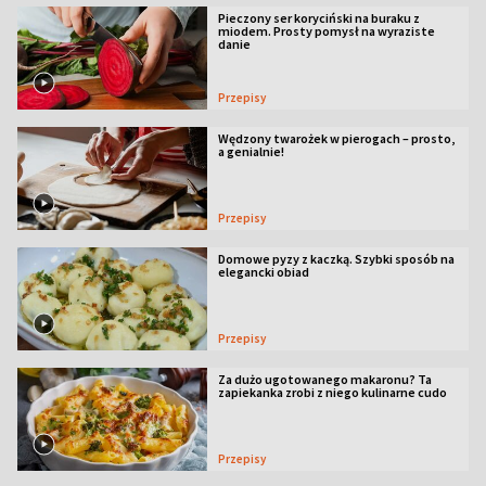
Pieczony ser koryciński na buraku z
miodem. Prosty pomysł na wyraziste
danie
Przepisy
Wędzony twarożek w pierogach – prosto,
a genialnie!
Przepisy
Domowe pyzy z kaczką. Szybki sposób na
elegancki obiad
Przepisy
Za dużo ugotowanego makaronu? Ta
zapiekanka zrobi z niego kulinarne cudo
Przepisy