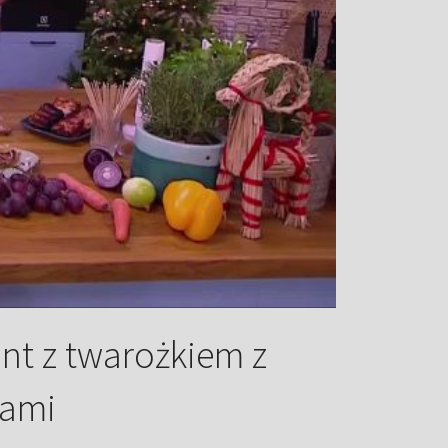
nt z twarożkiem z
hami