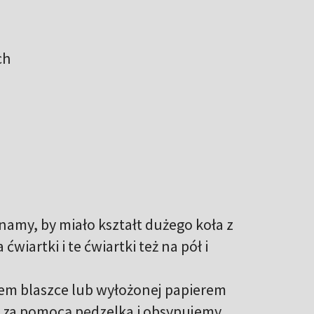
ch
namy, by miało kształt dużego koła z
wiartki i te ćwiartki też na pół i
em blaszce lub wyłożonej papierem
m za pomocą pędzelka i obsypujemy