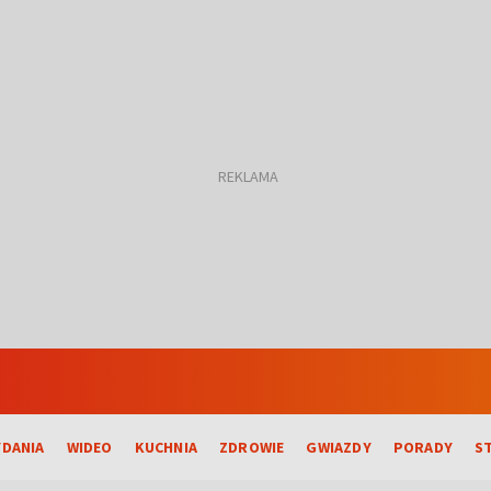
DANIA
WIDEO
KUCHNIA
ZDROWIE
GWIAZDY
PORADY
S