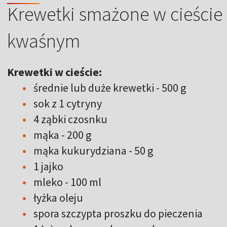
Krewetki smażone w cieście 
kwaśnym
Krewetki w cieście:
średnie lub duże krewetki - 500 g
sok z 1 cytryny
4 ząbki czosnku
mąka - 200 g
mąka kukurydziana - 50 g
1 jajko
mleko - 100 ml
łyżka oleju
spora szczypta proszku do pieczenia