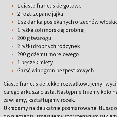
1 ciasto francuskie gotowe
2 roztrzepane jajka
1 szklanka posiekanych orzechów włoski
1 łyżka soli morskiej drobnej
200 g twarogu
2 łyżki drobnych rodzynek
200 g dżemu morelowego
1 pęczek mięty
Garść winogron bezpestkowych
Ciasto francuskie lekko rozwałkowujemy i wyci
całego arkusza ciasta. Następnie tniemy koło na ć
zawijamy, kształtujemy rożek.
Układamy na delikatnie posmarowanej tłuszcz
do pieczenia, smarujemy roztrzepanym jajkie