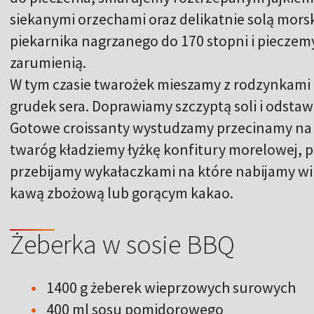
siekanymi orzechami oraz delikatnie solą mor
piekarnika nagrzanego do 170 stopni i pieczemy 
zarumienią.
W tym czasie twarożek mieszamy z rodzynkami i
grudek sera. Doprawiamy szczyptą soli i odstaw
Gotowe croissanty wystudzamy przecinamy na 
twaróg kładziemy łyżkę konfitury morelowej, 
przebijamy wykałaczkami na które nabijamy w
kawą zbożową lub gorącym kakao.
Żeberka w sosie BBQ
1400 g żeberek wieprzowych surowych
400 ml sosu pomidorowego