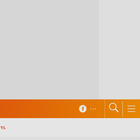
...
TYL