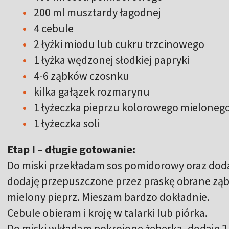
200 ml musztardy łagodnej
4 cebule
2 łyżki miodu lub cukru trzcinowego
1 łyżka wędzonej słodkiej papryki
4-6 ząbków czosnku
kilka gałązek rozmarynu
1 łyżeczka pieprzu kolorowego mieloneg
1 łyżeczka soli
Etap I – długie gotowanie:
Do miski przekładam sos pomidorowy oraz dodaj
dodaję przepuszczone przez praskę obrane ząbki
mielony pieprz. Mieszam bardzo dokładnie.
Cebule obieram i kroję w talarki lub piórka.
Do miski wkładam pokrojone żeberka, dodaje 2/