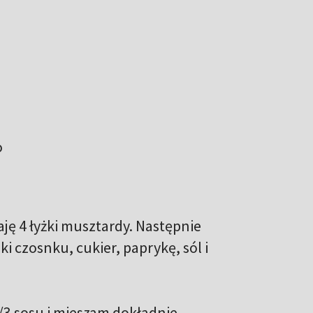
o
ę 4 łyżki musztardy. Następnie
 czosnku, cukier, paprykę, sól i
3 sosu i mieszam dokładnie.