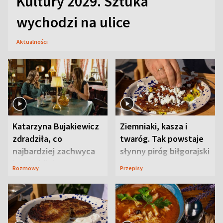
Kultury 2029. Sztuka
wychodzi na ulice
Aktualności
Katarzyna Bujakiewicz
Ziemniaki, kasza i
zdradziła, co
twaróg. Tak powstaje
najbardziej zachwyca
słynny piróg biłgorajski
ją w Lublinie
Rozmowy
Przepisy