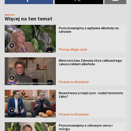
Więcej na ten temat
Porozmawiajmy o wpływie alkoholu na
zdrowie
Planuję długie życie
Ministerstwo Zdrowia chce całkowitego
zakazu reklam alkoholu
Pytanie na Śniadanie
Nowotwory u mężczyzn - nadal tematem
tabu?
Pytanie na Śniadanie
Porozmawiajmy o zdrowym sercu i
mózgu