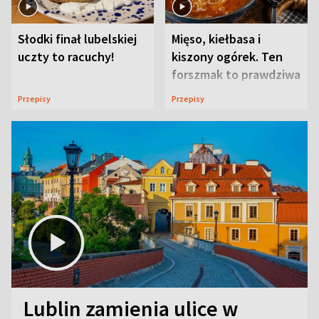
Słodki finał lubelskiej
Mięso, kiełbasa i
uczty to racuchy!
kiszony ogórek. Ten
forszmak to prawdziwa
uczta
Przepisy
Przepisy
Lublin zamienia ulice w