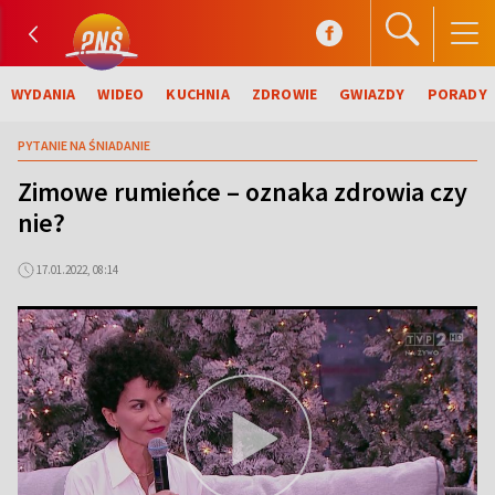
WYDANIA
WIDEO
KUCHNIA
ZDROWIE
GWIAZDY
PORADY
PYTANIE NA ŚNIADANIE
Zimowe rumieńce – oznaka zdrowia czy
nie?
17.01.2022, 08:14