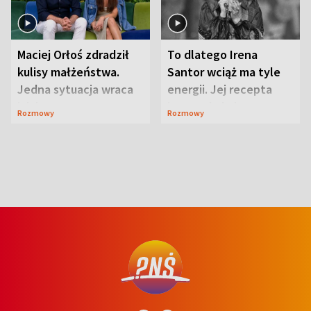
Maciej Orłoś zdradził
To dlatego Irena
kulisy małżeństwa.
Santor wciąż ma tyle
Jedna sytuacja wraca
energii. Jej recepta
jak bumerang
jest zaskakująco
Rozmowy
Rozmowy
prosta