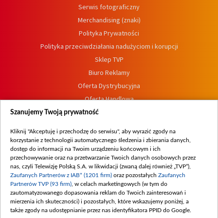
Serwis fotograficzny
Merchandising (znaki)
Polityka Prywatności
Polityka przeciwdziałania nadużyciom i korupcji
Sklep TVP
Biuro Reklamy
Oferta Dystrybucyjna
Oferta Handlowa
Dostępność
Szanujemy Twoją prywatność
Moje zgody
Kliknij "Akceptuję i przechodzę do serwisu", aby wyrazić zgody na
Procedura zgłoszeń wewnętrznych
korzystanie z technologii automatycznego śledzenia i zbierania danych,
dostęp do informacji na Twoim urządzeniu końcowym i ich
przechowywanie oraz na przetwarzanie Twoich danych osobowych przez
nas, czyli Telewizję Polską S.A. w likwidacji (zwaną dalej również „TVP”),
Zaufanych Partnerów z IAB* (1201 firm)
oraz pozostałych
Zaufanych
Partnerów TVP (93 firm)
, w celach marketingowych (w tym do
zautomatyzowanego dopasowania reklam do Twoich zainteresowań i
mierzenia ich skuteczności) i pozostałych, które wskazujemy poniżej, a
także zgody na udostępnianie przez nas identyfikatora PPID do Google.