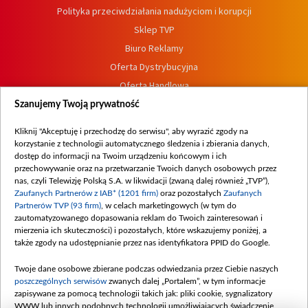
Polityka przeciwdziałania nadużyciom i korupcji
Sklep TVP
Biuro Reklamy
Oferta Dystrybucyjna
Oferta Handlowa
Dostępność
Szanujemy Twoją prywatność
Moje zgody
Kliknij "Akceptuję i przechodzę do serwisu", aby wyrazić zgody na
Procedura zgłoszeń wewnętrznych
korzystanie z technologii automatycznego śledzenia i zbierania danych,
dostęp do informacji na Twoim urządzeniu końcowym i ich
przechowywanie oraz na przetwarzanie Twoich danych osobowych przez
nas, czyli Telewizję Polską S.A. w likwidacji (zwaną dalej również „TVP”),
Zaufanych Partnerów z IAB* (1201 firm)
oraz pozostałych
Zaufanych
Partnerów TVP (93 firm)
, w celach marketingowych (w tym do
zautomatyzowanego dopasowania reklam do Twoich zainteresowań i
mierzenia ich skuteczności) i pozostałych, które wskazujemy poniżej, a
także zgody na udostępnianie przez nas identyfikatora PPID do Google.
Twoje dane osobowe zbierane podczas odwiedzania przez Ciebie naszych
poszczególnych serwisów
zwanych dalej „Portalem”, w tym informacje
zapisywane za pomocą technologii takich jak: pliki cookie, sygnalizatory
WWW lub innych podobnych technologii umożliwiających świadczenie