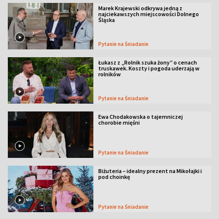
Marek Krajewski odkrywa jedną z
najciekawszych miejscowości Dolnego
Śląska
Pytanie na Śniadanie
Łukasz z „Rolnik szuka żony” o cenach
truskawek. Koszty i pogoda uderzają w
rolników
Pytanie na Śniadanie
Ewa Chodakowska o tajemniczej
chorobie mięśni
Pytanie na Śniadanie
Biżuteria – idealny prezent na Mikołajki i
pod choinkę
Pytanie na Śniadanie