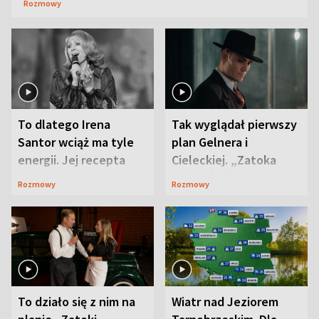
Rozmowy
To dlatego Irena
Tak wyglądał pierwszy
Santor wciąż ma tyle
plan Gelnera i
energii. Jej recepta
Cieleckiej. „Zatoka
jest zaskakująco
szpiegów” od razu ich
Rozmowy
Rozmowy
prosta
zaskoczyła
To działo się z nim na
Wiatr nad Jeziorem