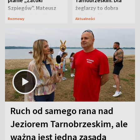
planie „Zatoki
Tarnobrzeskim. Dla
Szpiegów”. Mateusz
żeglarzy to dobra
Janicki odsłonił
wiadomość
Rozmowy
Aktualności
aktorski sekret
Ruch od samego rana nad
Jeziorem Tarnobrzeskim, ale
ważna jest jedna zasada