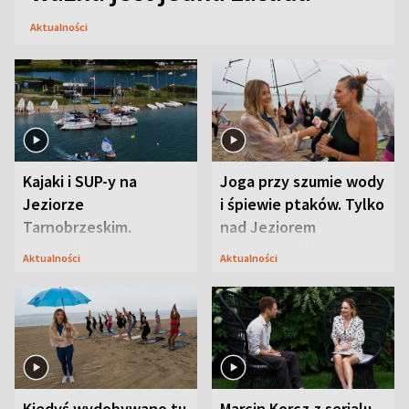
Aktualności
Kajaki i SUP-y na
Joga przy szumie wody
Jeziorze
i śpiewie ptaków. Tylko
Tarnobrzeskim.
nad Jeziorem
Przyrodnicy zwracają
Tarnobrzeskim
Aktualności
Aktualności
uwagę na coś jeszcze
Kiedyś wydobywano tu
Marcin Korcz z serialu