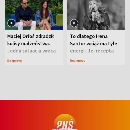
Maciej Orłoś zdradził
To dlatego Irena
kulisy małżeństwa.
Santor wciąż ma tyle
Jedna sytuacja wraca
energii. Jej recepta
jak bumerang
jest zaskakująco
Rozmowy
Rozmowy
prosta