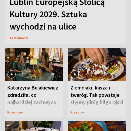
Lublin Europejską Stolicą
Kultury 2029. Sztuka
wychodzi na ulice
Aktualności
Katarzyna Bujakiewicz
Ziemniaki, kasza i
zdradziła, co
twaróg. Tak powstaje
najbardziej zachwyca
słynny piróg biłgorajski
ją w Lublinie
Rozmowy
Przepisy