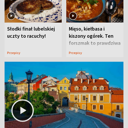
Słodki finał lubelskiej
Mięso, kiełbasa i
uczty to racuchy!
kiszony ogórek. Ten
forszmak to prawdziwa
uczta
Przepisy
Przepisy