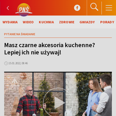
WYDANIA
WIDEO
KUCHNIA
ZDROWIE
GWIAZDY
PORADY
PYTANIE NA ŚNIADANIE
Masz czarne akcesoria kuchenne?
Lepiej ich nie używaj!
15.01.2022, 08:46