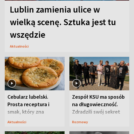
Lublin zamienia ulice w
wielką scenę. Sztuka jest tu
wszędzie
Aktualności
Cebularz lubelski.
Zespół KSU ma sposób
Prosta receptura i
na długowieczność.
smak, który zna
Zdradzili swój sekret
Lubelszczyzna
Aktualności
Rozmowy