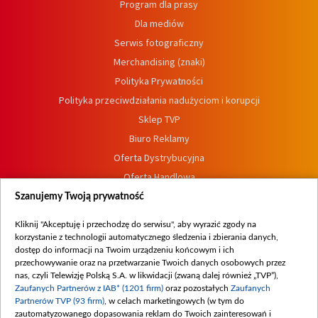
Program dla prasy
Dla mediów
Serwis fotograficzny
Merchandising (znaki)
Polityka Prywatności
Polityka przeciwdziałania nadużyciom i korupcji
Sklep TVP
Biuro Reklamy
Oferta Dystrybucyjna
Oferta Handlowa
Dostępność
Szanujemy Twoją prywatność
Moje zgody
Kliknij "Akceptuję i przechodzę do serwisu", aby wyrazić zgody na
Procedura zgłoszeń wewnętrznych
korzystanie z technologii automatycznego śledzenia i zbierania danych,
dostęp do informacji na Twoim urządzeniu końcowym i ich
przechowywanie oraz na przetwarzanie Twoich danych osobowych przez
nas, czyli Telewizję Polską S.A. w likwidacji (zwaną dalej również „TVP”),
Zaufanych Partnerów z IAB* (1201 firm)
oraz pozostałych
Zaufanych
Partnerów TVP (93 firm)
, w celach marketingowych (w tym do
zautomatyzowanego dopasowania reklam do Twoich zainteresowań i