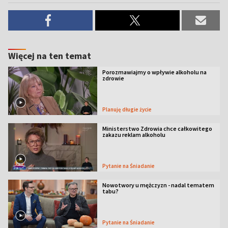
Więcej na ten temat
Porozmawiajmy o wpływie alkoholu na
zdrowie
Planuję długie życie
Ministerstwo Zdrowia chce całkowitego
zakazu reklam alkoholu
Pytanie na Śniadanie
Nowotwory u mężczyzn - nadal tematem
tabu?
Pytanie na Śniadanie