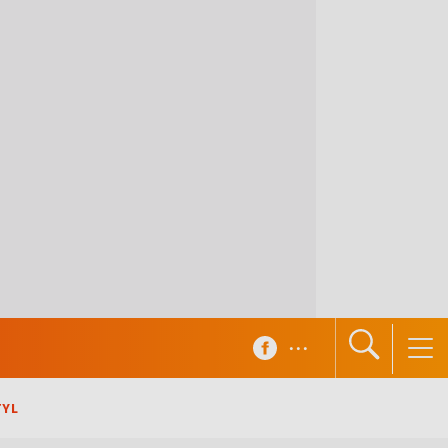
...
TYL