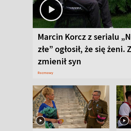
Marcin Korcz z serialu „N
złe” ogłosił, że się żeni. 
zmienił syn
Rozmowy