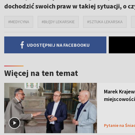
dochodzić swoich praw w takiej sytuacji, o 
#MEDYCYNA
#BŁĘDY LEKARSKIE
#SZTUKA LEKARSKA
UDOSTĘPNIJ NA FACEBOOKU
Więcej na ten temat
Marek Krajew
miejscowości
Pytanie na Śnia