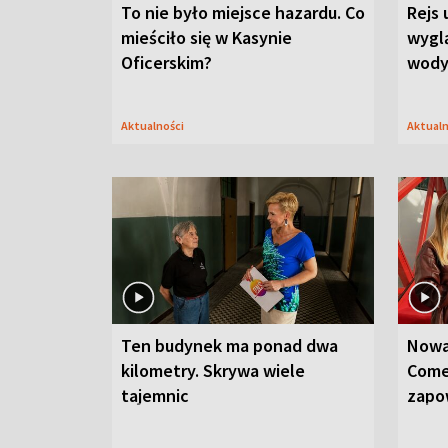
To nie było miejsce hazardu. Co
Rejs 
mieściło się w Kasynie
wygl
Oficerskim?
wod
Aktualności
Aktual
Ten budynek ma ponad dwa
Nowa
kilometry. Skrywa wiele
Come
tajemnic
zapo