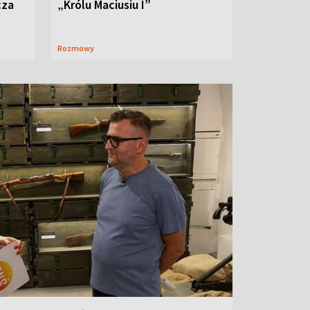
cza
„Królu Maciusiu I”
Rozmowy