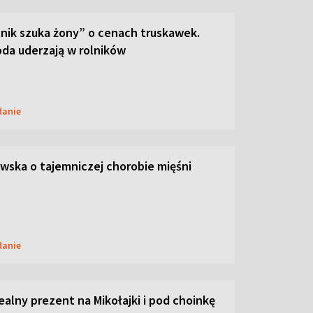
lnik szuka żony” o cenach truskawek.
oda uderzają w rolników
danie
ska o tajemniczej chorobie mięśni
danie
dealny prezent na Mikołajki i pod choinkę