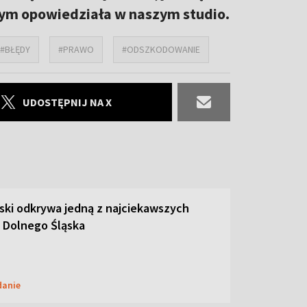
czym opowiedziała w naszym studio.
#BŁĘDY
#PRAWO
#ODSZKODOWANIE
UDOSTĘPNIJ NA X
ski odkrywa jedną z najciekawszych
 Dolnego Śląska
danie