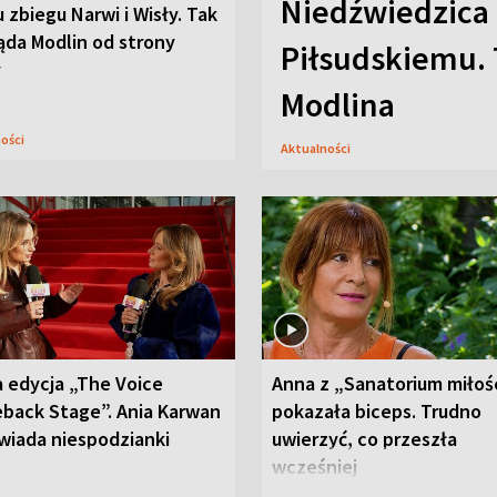
Niedźwiedzica
u zbiegu Narwi i Wisły. Tak
ąda Modlin od strony
Piłsudskiemu. 
y
Modlina
ności
Aktualności
 edycja „The Voice
Anna z „Sanatorium miłoś
back Stage”. Ania Karwan
pokazała biceps. Trudno
wiada niespodzianki
uwierzyć, co przeszła
wcześniej