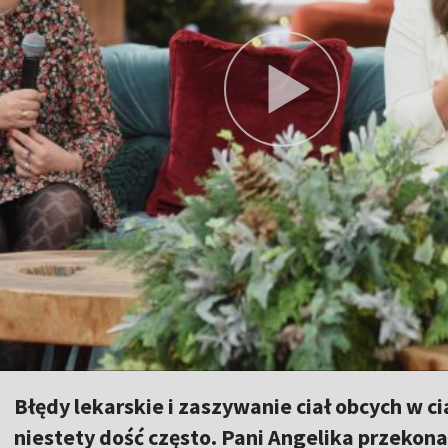
Błędy lekarskie i zaszywanie ciał obcych w c
niestety dość często. Pani Angelika przekonał