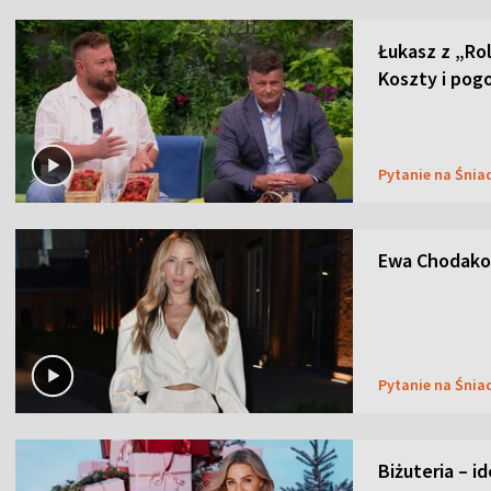
Łukasz z „Ro
Koszty i pog
Pytanie na Śnia
Ewa Chodakow
Pytanie na Śnia
Biżuteria – i