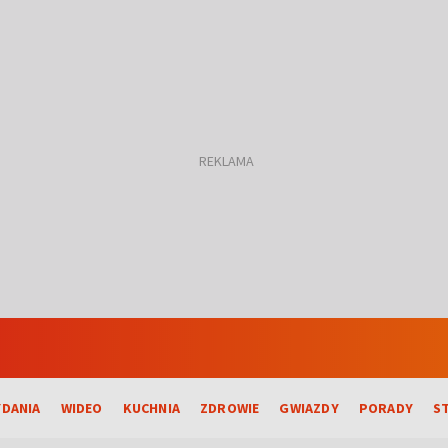
DANIA
WIDEO
KUCHNIA
ZDROWIE
GWIAZDY
PORADY
S