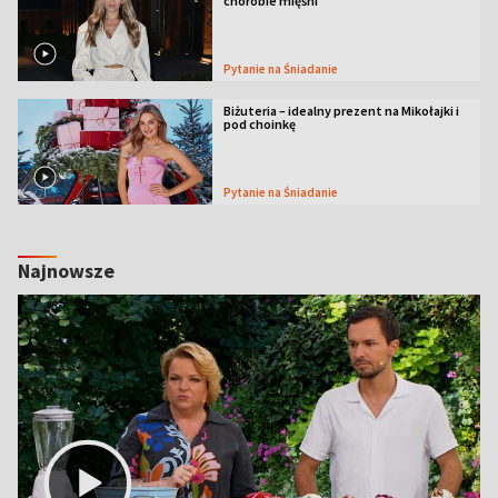
chorobie mięśni
Pytanie na Śniadanie
Biżuteria – idealny prezent na Mikołajki i
pod choinkę
Pytanie na Śniadanie
Najnowsze