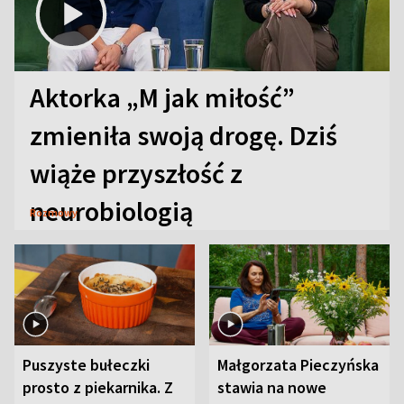
Aktorka „M jak miłość”
zmieniła swoją drogę. Dziś
wiąże przyszłość z
neurobiologią
Rozmowy
Puszyste bułeczki
Małgorzata Pieczyńska
prosto z piekarnika. Z
stawia na nowe