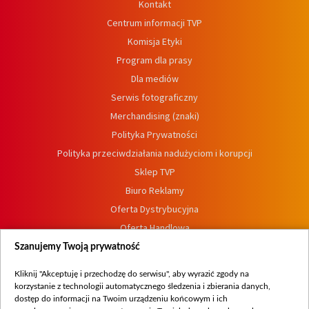
Kontakt
Centrum informacji TVP
Komisja Etyki
Program dla prasy
Dla mediów
Serwis fotograficzny
Merchandising (znaki)
Polityka Prywatności
Polityka przeciwdziałania nadużyciom i korupcji
Sklep TVP
Biuro Reklamy
Oferta Dystrybucyjna
Oferta Handlowa
Dostępność
Szanujemy Twoją prywatność
Moje zgody
Kliknij "Akceptuję i przechodzę do serwisu", aby wyrazić zgody na
Procedura zgłoszeń wewnętrznych
korzystanie z technologii automatycznego śledzenia i zbierania danych,
dostęp do informacji na Twoim urządzeniu końcowym i ich