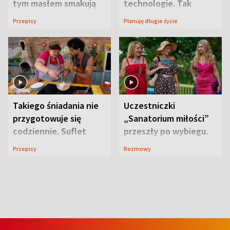
tym masłem smakują
technologie. Tak
jeszcze lepiej
organizuje sprawy
Przepisy
Planuję długie życie
zdrowotne
Takiego śniadania nie
Uczestniczki
przygotowuje się
„Sanatorium miłości”
codziennie. Suflet
przeszły po wybiegu.
serowy zachwyca
Te stylizacje
Przepisy
Rozmowy
smakiem
przyciągały wzrok