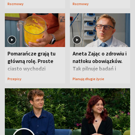
wywołała lawinę
Rozmowy
Rozmowy
komentarzy
Pomarańcze grają tu
Aneta Zając o zdrowiu i
główną rolę. Proste
natłoku obowiązków.
ciasto wychodzi
Tak pilnuje badań i
wyjątkowo wilgotne
wizyt
Przepisy
Planuję długie życie