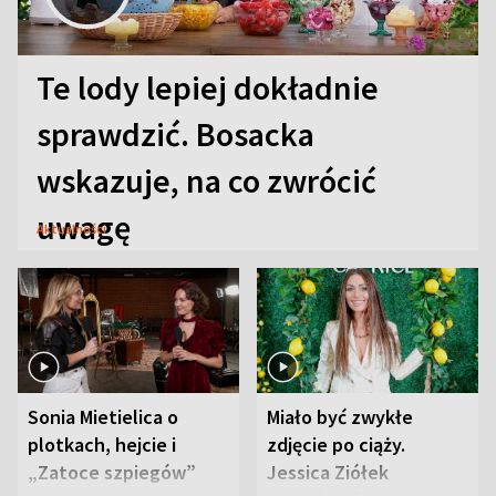
Te lody lepiej dokładnie
sprawdzić. Bosacka
wskazuje, na co zwrócić
uwagę
Aktualności
Sonia Mietielica o
Miało być zwykłe
plotkach, hejcie i
zdjęcie po ciąży.
„Zatoce szpiegów”
Jessica Ziółek