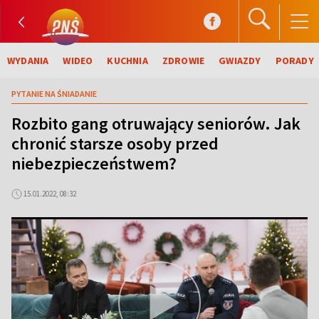
WYDANIA
WIDEO
KUCHNIA
ZDROWIE
GWIAZDY
PORADY
PYTANIE NA ŚNIADANIE
Rozbito gang otruwający seniorów. Jak
chronić starsze osoby przed
niebezpieczeństwem?
15.01.2022, 08:32