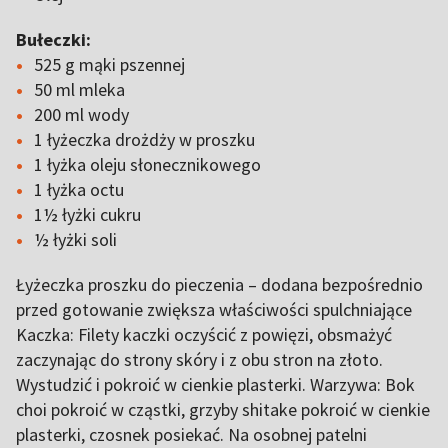
Bułeczki:
525 g mąki pszennej
50 ml mleka
200 ml wody
1 łyżeczka drożdży w proszku
1 łyżka oleju słonecznikowego
1 łyżka octu
1½ łyżki cukru
½ łyżki soli
Łyżeczka proszku do pieczenia – dodana bezpośrednio
przed gotowanie zwiększa właściwości spulchniające
Kaczka: Filety kaczki oczyścić z powięzi, obsmażyć
zaczynając do strony skóry i z obu stron na złoto.
Wystudzić i pokroić w cienkie plasterki. Warzywa: Bok
choi pokroić w cząstki, grzyby shitake pokroić w cienkie
plasterki, czosnek posiekać. Na osobnej patelni