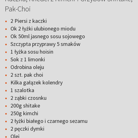
Pak-Choi
2 Piersi z kaczki
Ok 2 łyżki ulubionego miodu
Ok 50ml jasnego sosu sojowego
Szczypta przyprawy 5 smaków
1 łyżka sosu hoisin
Sok z 1 limonki
Odrobina oleju
2 szt. pak choi
Kilka gałązek kolendry
1 szalotka
2 ząbki czosnku
200g shitake
250g kimchi
2 łyżki białego i czarnego sezamu
2 pęczki dymki
Olej