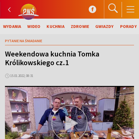
WYDANIA
WIDEO
KUCHNIA
ZDROWIE
GWIAZDY
PORADY
PYTANIE NA ŚNIADANIE
Weekendowa kuchnia Tomka
Królikowskiego cz.1
15.01.2022, 08:31