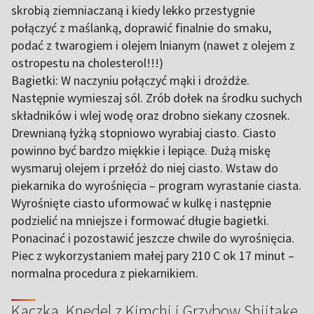
skrobią ziemniaczaną i kiedy lekko przestygnie
połączyć z maślanką, doprawić finalnie do smaku,
podać z twarogiem i olejem lnianym (nawet z olejem z
ostropestu na cholesterol!!!)
Bagietki: W naczyniu połączyć mąki i drożdże.
Następnie wymieszaj sól. Zrób dołek na środku suchych
składników i wlej wodę oraz drobno siekany czosnek.
Drewnianą łyżką stopniowo wyrabiaj ciasto. Ciasto
powinno być bardzo miękkie i lepiące. Dużą miskę
wysmaruj olejem i przełóż do niej ciasto. Wstaw do
piekarnika do wyrośnięcia – program wyrastanie ciasta.
Wyrośnięte ciasto uformować w kulkę i następnie
podzielić na mniejsze i formować długie bagietki.
Ponacinać i pozostawić jeszcze chwile do wyrośnięcia.
Piec z wykorzystaniem małej pary 210 C ok 17 minut –
normalna procedura z piekarnikiem.
Kaczka, Knedel z Kimchi i Grzybow Shiitake,