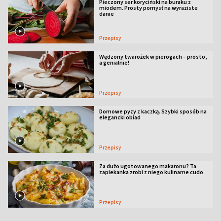
Pieczony ser koryciński na buraku z
miodem. Prosty pomysł na wyraziste
danie
Przepisy
Wędzony twarożek w pierogach – prosto,
a genialnie!
Przepisy
Domowe pyzy z kaczką. Szybki sposób na
elegancki obiad
Przepisy
Za dużo ugotowanego makaronu? Ta
zapiekanka zrobi z niego kulinarne cudo
Przepisy