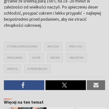
grzanie ze średnią parą 100 C na 18 -20 minut w
zależności od wielkości naczyń. Po upieczeniu deser
schłodzić, posypać cukrem i lekko przypalić – najlepiej
bezpośrednio przed podaniem, aby nie stracić
chrupkości cukrowej.
#TOMASZ KRÓLIKOWSKI
#KACZKA
#PAK CHOI
#MAŚLANKA
#ZUPA
#DESER
#BAGIETKA
#KIMCHI
#CREME BRULEE
Więcej na ten temat