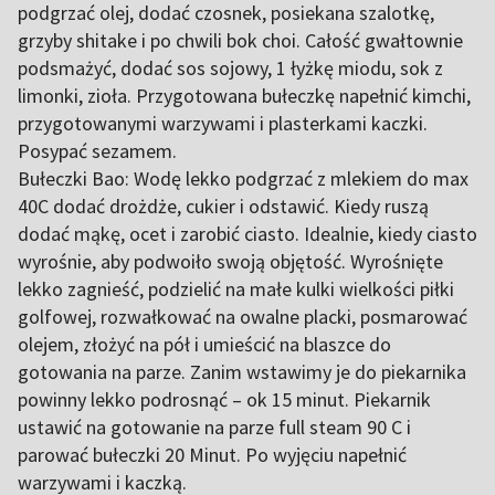
podgrzać olej, dodać czosnek, posiekana szalotkę,
grzyby shitake i po chwili bok choi. Całość gwałtownie
podsmażyć, dodać sos sojowy, 1 łyżkę miodu, sok z
limonki, zioła. Przygotowana bułeczkę napełnić kimchi,
przygotowanymi warzywami i plasterkami kaczki.
Posypać sezamem.
Bułeczki Bao: Wodę lekko podgrzać z mlekiem do max
40C dodać drożdże, cukier i odstawić. Kiedy ruszą
dodać mąkę, ocet i zarobić ciasto. Idealnie, kiedy ciasto
wyrośnie, aby podwoiło swoją objętość. Wyrośnięte
lekko zagnieść, podzielić na małe kulki wielkości piłki
golfowej, rozwałkować na owalne placki, posmarować
olejem, złożyć na pół i umieścić na blaszce do
gotowania na parze. Zanim wstawimy je do piekarnika
powinny lekko podrosnąć – ok 15 minut. Piekarnik
ustawić na gotowanie na parze full steam 90 C i
parować bułeczki 20 Minut. Po wyjęciu napełnić
warzywami i kaczką.