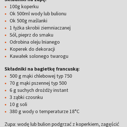
100g koperku
Ok 500ml wody lub bulionu
Ok 500g maślanki
1 łyżka skrobii ziemniaczanej
Sól, pieprz do smaku
Odrobina oleju lnianego
Koperek do dekoracji
Kawałek solonego twarogu
Składniki na bagietkę francuską:
500 g mąki chlebowej typ 750
70 g mąki pszennej typ 500
6 g suchych drożdży instant
3 ząbki czosnku
10 g soli
380 g wody o temperaturze 18°C
Zupa: wodę lub bulion podgrzać z koperkiem, zagęścić