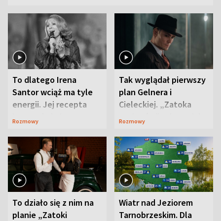
To dlatego Irena
Tak wyglądał pierwszy
Santor wciąż ma tyle
plan Gelnera i
energii. Jej recepta
Cieleckiej. „Zatoka
jest zaskakująco
szpiegów” od razu ich
Rozmowy
Rozmowy
prosta
zaskoczyła
To działo się z nim na
Wiatr nad Jeziorem
planie „Zatoki
Tarnobrzeskim. Dla