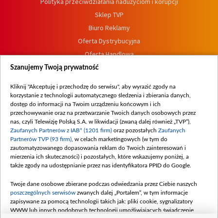
Polityka przeciwdziałania nadużyciom i korupcji
Sklep TVP
Biuro Reklamy
Oferta Dystrybucyjna
Oferta Handlowa
Dostępność
Szanujemy Twoją prywatność
Moje zgody
Kliknij "Akceptuję i przechodzę do serwisu", aby wyrazić zgody na
Procedura zgłoszeń wewnętrznych
korzystanie z technologii automatycznego śledzenia i zbierania danych,
dostęp do informacji na Twoim urządzeniu końcowym i ich
przechowywanie oraz na przetwarzanie Twoich danych osobowych przez
nas, czyli Telewizję Polską S.A. w likwidacji (zwaną dalej również „TVP”),
Zaufanych Partnerów z IAB* (1201 firm)
oraz pozostałych
Zaufanych
Partnerów TVP (93 firm)
, w celach marketingowych (w tym do
zautomatyzowanego dopasowania reklam do Twoich zainteresowań i
mierzenia ich skuteczności) i pozostałych, które wskazujemy poniżej, a
także zgody na udostępnianie przez nas identyfikatora PPID do Google.
Twoje dane osobowe zbierane podczas odwiedzania przez Ciebie naszych
poszczególnych serwisów
zwanych dalej „Portalem”, w tym informacje
zapisywane za pomocą technologii takich jak: pliki cookie, sygnalizatory
WWW lub innych podobnych technologii umożliwiających świadczenie