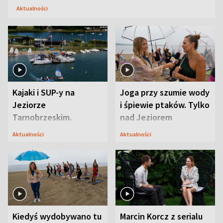
Aktualności
Kajaki i SUP-y na
Joga przy szumie wody
Jeziorze
i śpiewie ptaków. Tylko
Tarnobrzeskim.
nad Jeziorem
Przyrodnicy zwracają
Tarnobrzeskim
Aktualności
Aktualności
uwagę na coś jeszcze
Kiedyś wydobywano tu
Marcin Korcz z serialu