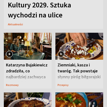
Kultury 2029. Sztuka
wychodzi na ulice
Aktualności
Katarzyna Bujakiewicz
Ziemniaki, kasza i
zdradziła, co
twaróg. Tak powstaje
najbardziej zachwyca
słynny piróg biłgorajski
ją w Lublinie
Rozmowy
Przepisy