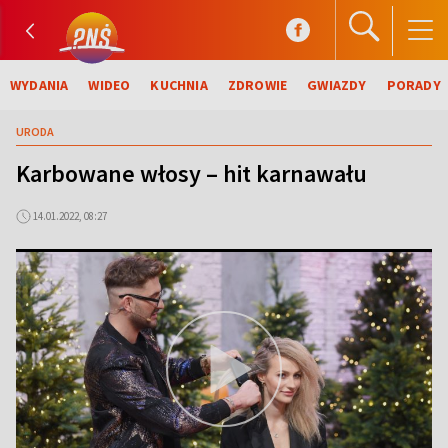
WYDANIA
WIDEO
KUCHNIA
ZDROWIE
GWIAZDY
PORADY
URODA
Karbowane włosy – hit karnawału
14.01.2022, 08:27