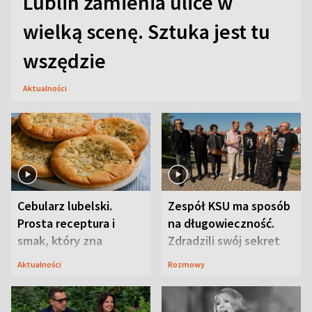
Lublin zamienia ulice w
wielką scenę. Sztuka jest tu
wszędzie
Aktualności
Cebularz lubelski.
Zespół KSU ma sposób
Prosta receptura i
na długowieczność.
smak, który zna
Zdradzili swój sekret
Lubelszczyzna
Aktualności
Rozmowy