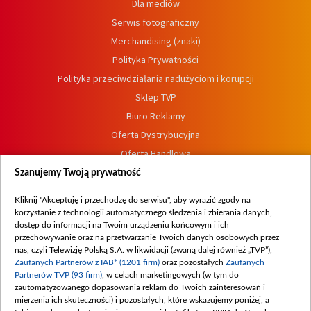
Dla mediów
Serwis fotograficzny
Merchandising (znaki)
Polityka Prywatności
Polityka przeciwdziałania nadużyciom i korupcji
Sklep TVP
Biuro Reklamy
Oferta Dystrybucyjna
Oferta Handlowa
Dostępność
Szanujemy Twoją prywatność
Moje zgody
Kliknij "Akceptuję i przechodzę do serwisu", aby wyrazić zgody na
Procedura zgłoszeń wewnętrznych
korzystanie z technologii automatycznego śledzenia i zbierania danych,
dostęp do informacji na Twoim urządzeniu końcowym i ich
przechowywanie oraz na przetwarzanie Twoich danych osobowych przez
nas, czyli Telewizję Polską S.A. w likwidacji (zwaną dalej również „TVP”),
Zaufanych Partnerów z IAB* (1201 firm)
oraz pozostałych
Zaufanych
Partnerów TVP (93 firm)
, w celach marketingowych (w tym do
zautomatyzowanego dopasowania reklam do Twoich zainteresowań i
mierzenia ich skuteczności) i pozostałych, które wskazujemy poniżej, a