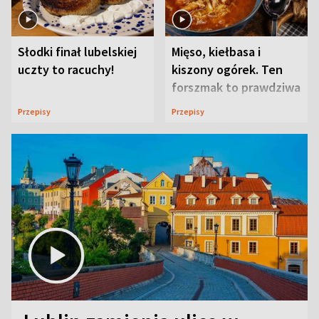
Słodki finał lubelskiej
Mięso, kiełbasa i
uczty to racuchy!
kiszony ogórek. Ten
forszmak to prawdziwa
uczta
Przepisy
Przepisy