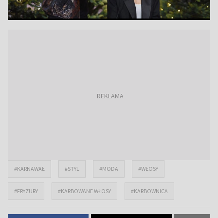
#KARNAWAŁ
#STYL
#MODA
#WŁOSY
#FRYZURY
#KARBOWANE WŁOSY
#KARBOWNICA