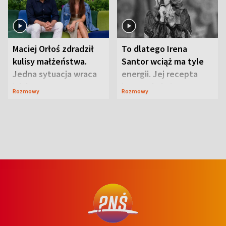
Maciej Orłoś zdradził
To dlatego Irena
kulisy małżeństwa.
Santor wciąż ma tyle
Jedna sytuacja wraca
energii. Jej recepta
jak bumerang
jest zaskakująco
Rozmowy
Rozmowy
prosta