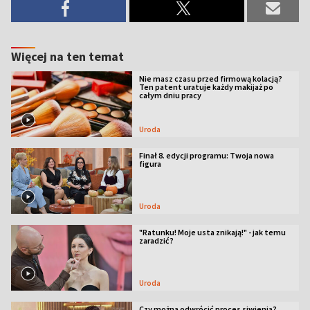
Więcej na ten temat
Nie masz czasu przed firmową kolacją?
Ten patent uratuje każdy makijaż po
całym dniu pracy
Uroda
Finał 8. edycji programu: Twoja nowa
figura
Uroda
"Ratunku! Moje usta znikają!" - jak temu
zaradzić?
Uroda
Czy można odwrócić proces siwienia?