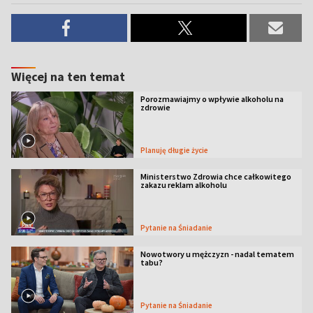
Więcej na ten temat
Porozmawiajmy o wpływie alkoholu na
zdrowie
Planuję długie życie
Ministerstwo Zdrowia chce całkowitego
zakazu reklam alkoholu
Pytanie na Śniadanie
Nowotwory u mężczyzn - nadal tematem
tabu?
Pytanie na Śniadanie