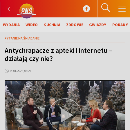
WYDANIA
WIDEO
KUCHNIA
ZDROWIE
GWIAZDY
PORADY
PYTANIE NA ŚNIADANIE
Antychrapacze z apteki i internetu –
działają czy nie?
14.01.2022, 08:21