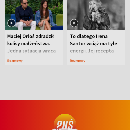
Maciej Orłoś zdradził
To dlatego Irena
kulisy małżeństwa.
Santor wciąż ma tyle
Jedna sytuacja wraca
energii. Jej recepta
jak bumerang
jest zaskakująco
Rozmowy
Rozmowy
prosta