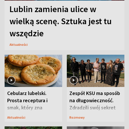
Lublin zamienia ulice w
wielką scenę. Sztuka jest tu
wszędzie
Aktualności
Cebularz lubelski.
Zespół KSU ma sposób
Prosta receptura i
na długowieczność.
smak, który zna
Zdradzili swój sekret
Lubelszczyzna
Aktualności
Rozmowy