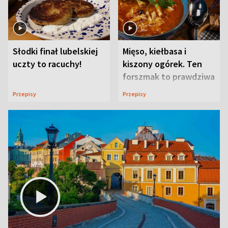
Słodki finał lubelskiej
Mięso, kiełbasa i
uczty to racuchy!
kiszony ogórek. Ten
forszmak to prawdziwa
uczta
Przepisy
Przepisy