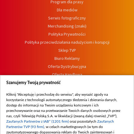
Program dla prasy
Dla mediów
Serwis fotograficzny
Merchandising (znaki)
Polityka Prywatności
Polityka przeciwdziałania nadużyciom i korupcji
Sklep TVP
Biuro Reklamy
Oferta Dystrybucyjna
Oferta Handlowa
Dostępność
Szanujemy Twoją prywatność
Moje zgody
Kliknij "Akceptuję i przechodzę do serwisu", aby wyrazić zgody na
Procedura zgłoszeń wewnętrznych
korzystanie z technologii automatycznego śledzenia i zbierania danych,
dostęp do informacji na Twoim urządzeniu końcowym i ich
przechowywanie oraz na przetwarzanie Twoich danych osobowych przez
nas, czyli Telewizję Polską S.A. w likwidacji (zwaną dalej również „TVP”),
Zaufanych Partnerów z IAB* (1201 firm)
oraz pozostałych
Zaufanych
Partnerów TVP (93 firm)
, w celach marketingowych (w tym do
zautomatyzowanego dopasowania reklam do Twoich zainteresowań i