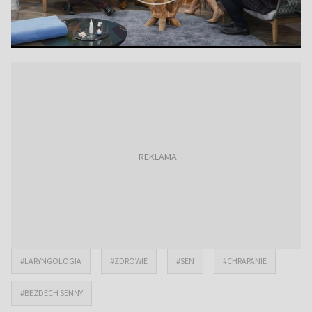
#LARYNGOLOGIA
#ZDROWIE
#SEN
#CHRAPANIE
#BEZDECH SENNY