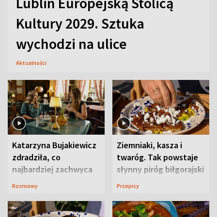
Lublin Europejską Stolicą
Kultury 2029. Sztuka
wychodzi na ulice
Aktualności
Katarzyna Bujakiewicz
Ziemniaki, kasza i
zdradziła, co
twaróg. Tak powstaje
najbardziej zachwyca
słynny piróg biłgorajski
ją w Lublinie
Rozmowy
Przepisy