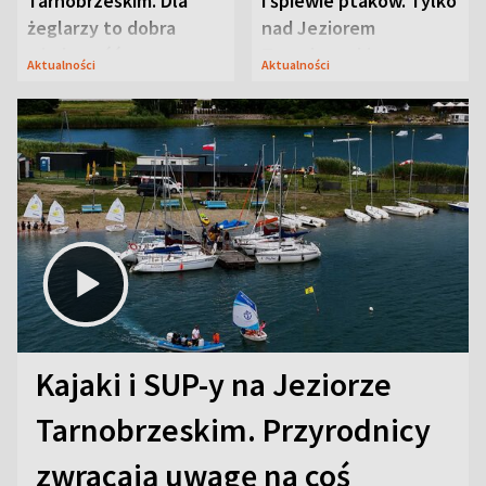
Tarnobrzeskim. Dla
i śpiewie ptaków. Tylko
żeglarzy to dobra
nad Jeziorem
wiadomość
Tarnobrzeskim
Aktualności
Aktualności
Kajaki i SUP-y na Jeziorze
Tarnobrzeskim. Przyrodnicy
zwracają uwagę na coś