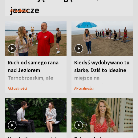
jeszcze
Aktualności
Ruch od samego rana
Kiedyś wydobywano tu
nad Jeziorem
siarkę. Dziś to idealne
Tarnobrzeskim, ale
miejsce na
ważna jest jedna
wypoczynek
Aktualności
Aktualności
zasada