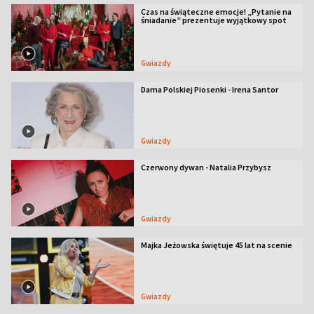
Czas na świąteczne emocje! „Pytanie na
śniadanie” prezentuje wyjątkowy spot
Gwiazdy
Dama Polskiej Piosenki - Irena Santor
Gwiazdy
Czerwony dywan - Natalia Przybysz
Gwiazdy
Majka Jeżowska świętuje 45 lat na scenie
Gwiazdy