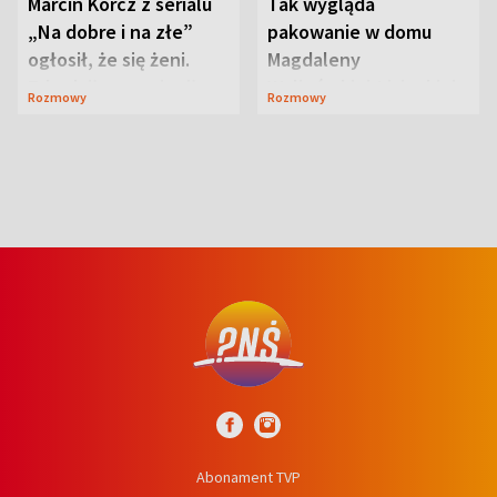
Marcin Korcz z serialu
Tak wygląda
„Na dobre i na złe”
pakowanie w domu
ogłosił, że się żeni.
Magdaleny
Zdradził, co zmienił
Waligórskiej-Lisieckiej.
Rozmowy
Rozmowy
syn
Mąż nie odpuszcza
Abonament TVP