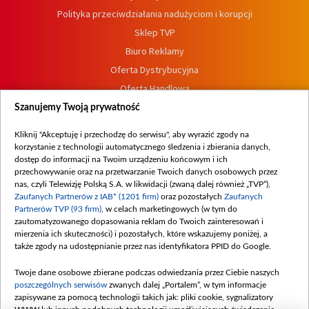
Polityka przeciwdziałania nadużyciom i korupcji
Sklep TVP
Biuro Reklamy
Oferta Dystrybucyjna
Oferta Handlowa
Dostępność
Szanujemy Twoją prywatność
Moje zgody
Kliknij "Akceptuję i przechodzę do serwisu", aby wyrazić zgody na
Procedura zgłoszeń wewnętrznych
korzystanie z technologii automatycznego śledzenia i zbierania danych,
dostęp do informacji na Twoim urządzeniu końcowym i ich
przechowywanie oraz na przetwarzanie Twoich danych osobowych przez
nas, czyli Telewizję Polską S.A. w likwidacji (zwaną dalej również „TVP”),
Zaufanych Partnerów z IAB* (1201 firm)
oraz pozostałych
Zaufanych
Partnerów TVP (93 firm)
, w celach marketingowych (w tym do
zautomatyzowanego dopasowania reklam do Twoich zainteresowań i
mierzenia ich skuteczności) i pozostałych, które wskazujemy poniżej, a
także zgody na udostępnianie przez nas identyfikatora PPID do Google.
Twoje dane osobowe zbierane podczas odwiedzania przez Ciebie naszych
poszczególnych serwisów
zwanych dalej „Portalem”, w tym informacje
zapisywane za pomocą technologii takich jak: pliki cookie, sygnalizatory