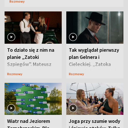
Rozmowy
To działo się z nim na
Tak wyglądał pierwszy
planie „Zatoki
plan Gelnera i
Szpiegów”. Mateusz
Cieleckiej. „Zatoka
Janicki odsłonił
szpiegów” od razu ich
Rozmowy
Rozmowy
aktorski sekret
zaskoczyła
Wiatr nad Jeziorem
Joga przy szumie wody