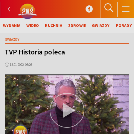
WYDANIA
WIDEO
KUCHNIA
ZDROWIE
GWIAZDY
PORADY
GWIAZDY
TVP Historia poleca
13.01.2022, 06:26