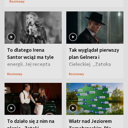
Rozmowy
To dlatego Irena
Tak wyglądał pierwszy
Santor wciąż ma tyle
plan Gelnera i
energii. Jej recepta
Cieleckiej. „Zatoka
jest zaskakująco
szpiegów” od razu ich
Rozmowy
Rozmowy
prosta
zaskoczyła
To działo się z nim na
Wiatr nad Jeziorem