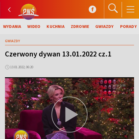
WYDANIA
WIDEO
KUCHNIA
ZDROWIE
GWIAZDY
PORADY
GWIAZDY
Czerwony dywan 13.01.2022 cz.1
13.01.2022, 06:20