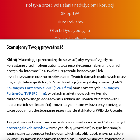
Polityka przeciwdziałania nadużyciom i korupcji
Sklep TVP
Biuro Reklamy
Oferta Dystrybucyjna
Oferta Handlowa
Dostępność
Szanujemy Twoją prywatność
Moje zgody
Kliknij "Akceptuję i przechodzę do serwisu", aby wyrazić zgody na
Procedura zgłoszeń wewnętrznych
korzystanie z technologii automatycznego śledzenia i zbierania danych,
dostęp do informacji na Twoim urządzeniu końcowym i ich
przechowywanie oraz na przetwarzanie Twoich danych osobowych przez
nas, czyli Telewizję Polską S.A. w likwidacji (zwaną dalej również „TVP”),
Zaufanych Partnerów z IAB* (1201 firm)
oraz pozostałych
Zaufanych
Partnerów TVP (93 firm)
, w celach marketingowych (w tym do
zautomatyzowanego dopasowania reklam do Twoich zainteresowań i
mierzenia ich skuteczności) i pozostałych, które wskazujemy poniżej, a
także zgody na udostępnianie przez nas identyfikatora PPID do Google.
Twoje dane osobowe zbierane podczas odwiedzania przez Ciebie naszych
poszczególnych serwisów
zwanych dalej „Portalem”, w tym informacje
zapisywane za pomocą technologii takich jak: pliki cookie, sygnalizatory
WWW lub innych podobnych technologii umożliwiających świadczenie