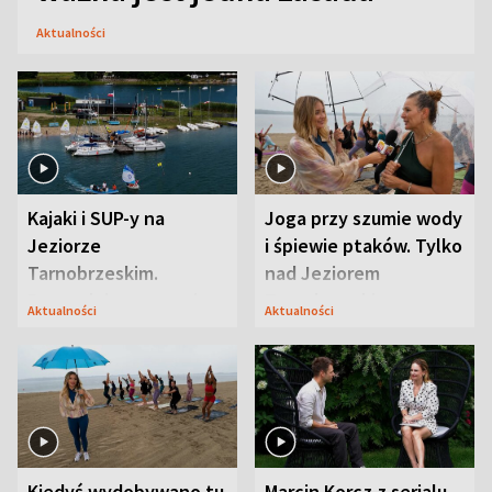
Aktualności
Kajaki i SUP-y na
Joga przy szumie wody
Jeziorze
i śpiewie ptaków. Tylko
Tarnobrzeskim.
nad Jeziorem
Przyrodnicy zwracają
Tarnobrzeskim
Aktualności
Aktualności
uwagę na coś jeszcze
Kiedyś wydobywano tu
Marcin Korcz z serialu