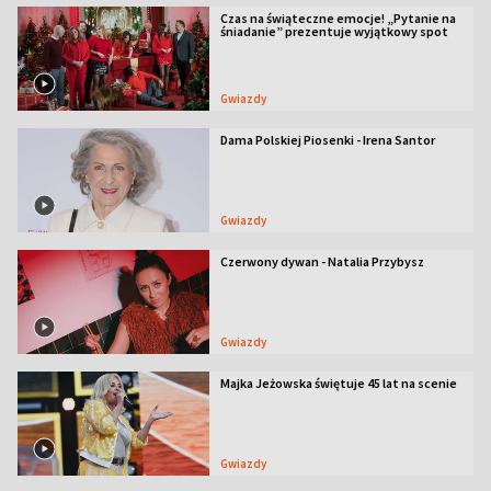
Czas na świąteczne emocje! „Pytanie na
śniadanie” prezentuje wyjątkowy spot
Gwiazdy
Dama Polskiej Piosenki - Irena Santor
Gwiazdy
Czerwony dywan - Natalia Przybysz
Gwiazdy
Majka Jeżowska świętuje 45 lat na scenie
Gwiazdy