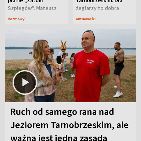
planie „Zatoki
Tarnobrzeskim. Dla
Szpiegów”. Mateusz
żeglarzy to dobra
Janicki odsłonił
wiadomość
Rozmowy
Aktualności
aktorski sekret
Ruch od samego rana nad
Jeziorem Tarnobrzeskim, ale
ważna jest jedna zasada