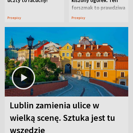
uczty to racuchy!
kiszony ogórek. Ten
forszmak to prawdziwa
uczta
Przepisy
Przepisy
Lublin zamienia ulice w
wielką scenę. Sztuka jest tu
wszędzie