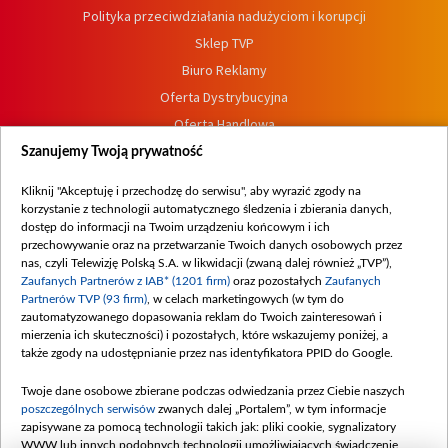
Polityka przeciwdziałania nadużyciom i korupcji
Sklep TVP
Biuro Reklamy
Oferta Dystrybucyjna
Oferta Handlowa
Dostępność
Szanujemy Twoją prywatność
Moje zgody
Kliknij "Akceptuję i przechodzę do serwisu", aby wyrazić zgody na
Procedura zgłoszeń wewnętrznych
korzystanie z technologii automatycznego śledzenia i zbierania danych,
dostęp do informacji na Twoim urządzeniu końcowym i ich
przechowywanie oraz na przetwarzanie Twoich danych osobowych przez
nas, czyli Telewizję Polską S.A. w likwidacji (zwaną dalej również „TVP”),
Zaufanych Partnerów z IAB* (1201 firm)
oraz pozostałych
Zaufanych
Partnerów TVP (93 firm)
, w celach marketingowych (w tym do
zautomatyzowanego dopasowania reklam do Twoich zainteresowań i
mierzenia ich skuteczności) i pozostałych, które wskazujemy poniżej, a
także zgody na udostępnianie przez nas identyfikatora PPID do Google.
Twoje dane osobowe zbierane podczas odwiedzania przez Ciebie naszych
poszczególnych serwisów
zwanych dalej „Portalem”, w tym informacje
zapisywane za pomocą technologii takich jak: pliki cookie, sygnalizatory
WWW lub innych podobnych technologii umożliwiających świadczenie