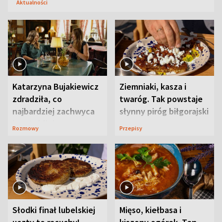
Aktualności
Katarzyna Bujakiewicz
Ziemniaki, kasza i
zdradziła, co
twaróg. Tak powstaje
najbardziej zachwyca
słynny piróg biłgorajski
ją w Lublinie
Rozmowy
Przepisy
Słodki finał lubelskiej
Mięso, kiełbasa i