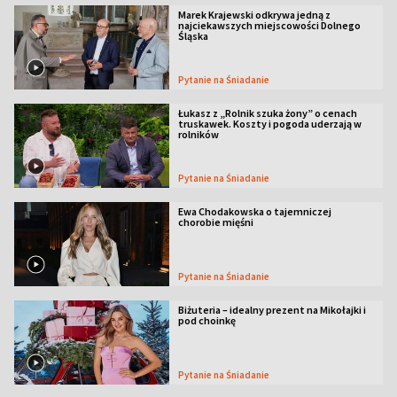
Marek Krajewski odkrywa jedną z
najciekawszych miejscowości Dolnego
Śląska
Pytanie na Śniadanie
Łukasz z „Rolnik szuka żony” o cenach
truskawek. Koszty i pogoda uderzają w
rolników
Pytanie na Śniadanie
Ewa Chodakowska o tajemniczej
chorobie mięśni
Pytanie na Śniadanie
Biżuteria – idealny prezent na Mikołajki i
pod choinkę
Pytanie na Śniadanie