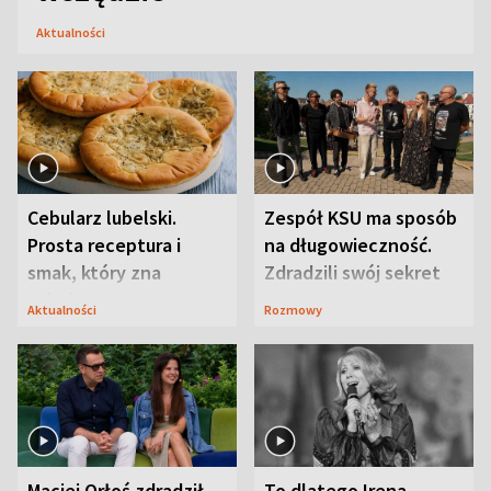
Aktualności
Cebularz lubelski.
Zespół KSU ma sposób
Prosta receptura i
na długowieczność.
smak, który zna
Zdradzili swój sekret
Lubelszczyzna
Aktualności
Rozmowy
Maciej Orłoś zdradził
To dlatego Irena