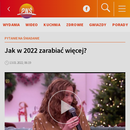
WYDANIA
WIDEO
KUCHNIA
ZDROWIE
GWIAZDY
PORADY
PYTANIE NA ŚNIADANIE
Jak w 2022 zarabiać więcej?
13.01.2022, 06:19